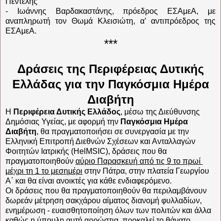
Πεντέλης
- Ιωάννης Βαρδακαστάνης, πρόεδρος ΕΣΑμεΑ, με
αναπληρωτή τον Θωμά Κλεισιώτη, α’ αντιπρόεδρος της
ΕΣΑμεΑ.
***
Δράσεις της Περιφέρειας Δυτικής
Ελλάδας για την Παγκόσμια Ημέρα
Διαβήτη
Η
Περιφέρεια Δυτικής Ελλάδος
, μέσω της Διεύθυνσης
Δημόσιας Υγείας, με αφορμή την
Παγκόσμια Ημέρα
Διαβήτη
, θα πραγματοποιήσει σε συνεργασία με την
Ελληνική Επιτροπή Διεθνών Σχέσεων και Ανταλλαγών
Φοιτητών Ιατρικής (HelMSIC), δράσεις που θα
πραγματοποιηθούν
αύριο Παρασκευή από τις 9 το πρωί
μέχρι τη 1 το μεσημέρι
στην Πάτρα, στην πλατεία Γεωργίου
Α΄ και θα είναι ανοικτές για κάθε ενδιαφερόμενο.
Οι δράσεις που θα πραγματοποιηθούν θα περιλαμβάνουν
δωρεάν μέτρηση σακχάρου αίματος διανομή φυλλαδίων,
ενημέρωση - ευαισθητοποίηση όλων των πολιτών και άλλα
καθώς η ύπουλη αυτή αρρώστια
προκαλεί το θάνατο