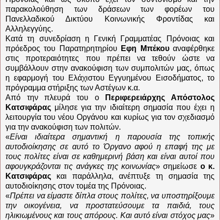
παρακολούθηση των δράσεων των φορέων του
Πανελλαδικού Δικτύου Κοινωνικής Φροντίδας και
Αλληλεγγύης.
Κατά τη συνεδρίαση η Γενική Γραμματέας Πρόνοιας και
πρόεδρος του Παρατηρητηρίου
Εφη Μπέκου
αναφέρθηκε
στις προτεραιότητες που πρέπει να τεθούν ώστε να
συμβάλλουν στην ανακούφιση των συμπολιτών μας, όπως
η εφαρμογή του Ελάχιστου Εγγυημένου Εισοδήματος, το
πρόγραμμα στήριξης των Αστέγων κ.α.
Από την πλευρά του ο
Περιφερειάρχης Απόστολος
Κατσιφάρας
μίλησε για την ιδιαίτερη σημασία που έχει η
λειτουργία του νέου Οργάνου και κυρίως για τον σχεδιασμό
για την ανακούφιση των πολιτών.
«
Είναι ιδιαίτερα σημαντική η παρουσία της τοπικής
αυτοδιοίκησης σε αυτό το Όργανο αφού η επαφή της με
τους πολίτες είναι σε καθημερινή βάση και είναι αυτοί που
αφουγκράζονται τις ανάγκες της κοινωνίας
» σημείωσε
ο κ.
Κατσιφάρας
και παράλληλα, ανέπτυξε τη σημασία της
αυτοδιοίκησης στον τομέα της Πρόνοιας.
«
Πρέπει να είμαστε δίπλα στους πολίτες, να υποστηρίξουμε
την οικογένεια, να προστατεύσουμε τα παιδιά, τους
ηλικιωμένους και τους απόρους. Και αυτό είναι στόχος μας
»