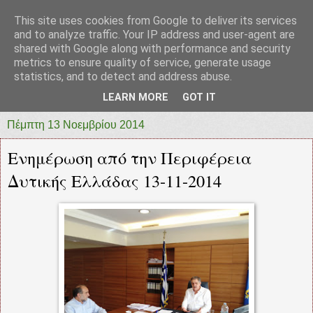
This site uses cookies from Google to deliver its services
prototypia
and to analyze traffic. Your IP address and user-agent are
shared with Google along with performance and security
metrics to ensure quality of service, generate usage
"ΠΡΩΤΟΤΥΠΙΑ" * ΑΝΕΞΑΡΤΗΤΗ-ΗΛΕΚΤΡΟΝΙΚΗ-
statistics, and to detect and address abuse.
ΕΦΗΜΕΡΙΔΑ * ΔΥΤΙΚΗΣ ΕΛΛΑΔΑΣ
LEARN MORE
GOT IT
Πέμπτη 13 Νοεμβρίου 2014
Ενημέρωση από την Περιφέρεια
Δυτικής Ελλάδας 13-11-2014