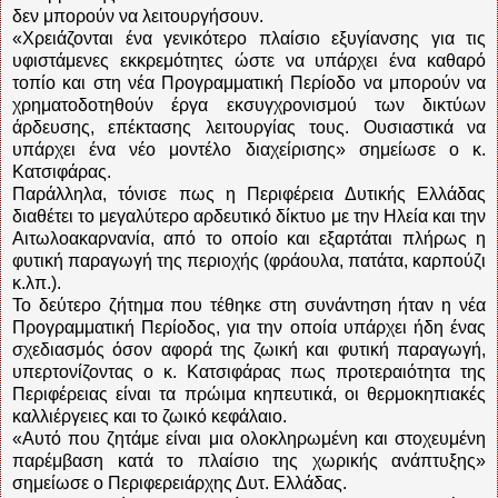
δεν μπορούν να λειτουργήσουν.
«Χρειάζονται ένα γενικότερο πλαίσιο εξυγίανσης για τις
υφιστάμενες εκκρεμότητες ώστε να υπάρχει ένα καθαρό
τοπίο και στη νέα Προγραμματική Περίοδο να μπορούν να
χρηματοδοτηθούν έργα εκσυγχρονισμού των δικτύων
άρδευσης, επέκτασης λειτουργίας τους. Ουσιαστικά να
υπάρχει ένα νέο μοντέλο διαχείρισης» σημείωσε ο κ.
Κατσιφάρας.
Παράλληλα, τόνισε πως η Περιφέρεια Δυτικής Ελλάδας
διαθέτει το μεγαλύτερο αρδευτικό δίκτυο με την Ηλεία και την
Αιτωλοακαρνανία, από το οποίο και εξαρτάται πλήρως η
φυτική παραγωγή της περιοχής (φράουλα, πατάτα, καρπούζι
κ.λπ.).
Το δεύτερο ζήτημα που τέθηκε στη συνάντηση ήταν η νέα
Προγραμματική Περίοδος, για την οποία υπάρχει ήδη ένας
σχεδιασμός όσον αφορά της ζωική και φυτική παραγωγή,
υπερτονίζοντας ο κ. Κατσιφάρας πως προτεραιότητα της
Περιφέρειας είναι τα πρώιμα κηπευτικά, οι θερμοκηπιακές
καλλιέργειες και το ζωικό κεφάλαιο.
«Αυτό που ζητάμε είναι μια ολοκληρωμένη και στοχευμένη
παρέμβαση κατά το πλαίσιο της χωρικής ανάπτυξης»
σημείωσε ο Περιφερειάρχης Δυτ. Ελλάδας.