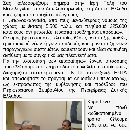
Σας καλωσορίζουμε σήμερα στην Ιερή Πόλη του
Μεσολογγίου, στην Αιτωλοακαρνανία, στη Δυτική Ελλάδα
και ευχόμαστε επιτυχία στο έργο σας.
Η Αιτωλοακαρνανία, από τους μεγαλύτερους νομούς της
χώρας με έκταση 5.500 τ.χλμ. και πληθυσμό 225.000
κατοίκους, αντιμετωπίζει τεράστια προβλήματα υποδομών.
Ο νομός βρίσκεται στις τελευταίες θέσεις ανάπτυξης, καθώς
η κατασκευή νέων έργων υποδομής και η ανάπτυξη νέων
παραγωγικών συστημάτων καθυστερούν και είναι σε πλήρη
αντίθεση με τα συγκριτικά μας πλεονεκτήματα.
Για την υλοποίηση των απαραίτητων έργων υποδομής
προσβλέπουμε στα χρηματοδοτικά εργαλεία τα οποία εσείς
διαχειρίζεστε (το απερχόμενο Γ ΄ Κ.Π.Σ., το εν εξελίξει ΕΣΠΑ
και οπωσδήποτε το πρόγραμμα Δημοσίων Επενδύσεων),
ως εκπρόσωπος της κυβέρνησης και πρόεδρος του
Περιφερειακού Συμβουλίου της Περιφέρειας Δυτικής
Ελλάδος.
Κύριε Γενικέ,
Με πολύ
κωδικοποιημένο
τρόπο θέλουμε
ενδεικτικά να σας