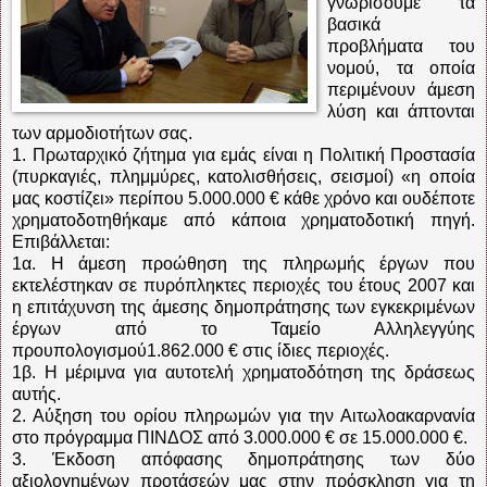
γνωρίσουμε τα
βασικά
προβλήματα του
νομού, τα οποία
περιμένουν άμεση
λύση και άπτονται
των αρμοδιοτήτων σας.
1. Πρωταρχικό ζήτημα για εμάς είναι η Πολιτική Προστασία
(πυρκαγιές, πλημμύρες, κατολισθήσεις, σεισμοί) «η οποία
μας κοστίζει» περίπου 5.000.000 € κάθε χρόνο και ουδέποτε
χρηματοδοτηθήκαμε από κάποια χρηματοδοτική πηγή.
Επιβάλλεται:
1α. Η άμεση προώθηση της πληρωμής έργων που
εκτελέστηκαν σε πυρόπληκτες περιοχές του έτους 2007 και
η επιτάχυνση της άμεσης δημοπράτησης των εγκεκριμένων
έργων από το Ταμείο Αλληλεγγύης
προυπολογισμού1.862.000 € στις ίδιες περιοχές.
1β. Η μέριμνα για αυτοτελή χρηματοδότηση της δράσεως
αυτής.
2. Αύξηση του ορίου πληρωμών για την Αιτωλοακαρνανία
στο πρόγραμμα ΠΙΝΔΟΣ από 3.000.000 € σε 15.000.000 €.
3. Έκδοση απόφασης δημοπράτησης των δύο
αξιολογημένων προτάσεών μας στην πρόσκληση για τη