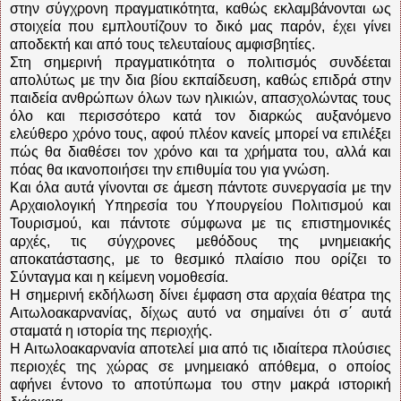
στην σύγχρονη πραγματικότητα, καθώς εκλαμβάνονται ως
στοιχεία που εμπλουτίζουν το δικό μας παρόν, έχει γίνει
αποδεκτή και από τους τελευταίους αμφισβητίες.
Στη σημερινή πραγματικότητα ο πολιτισμός συνδέεται
απολύτως με την δια βίου εκπαίδευση, καθώς επιδρά στην
παιδεία ανθρώπων όλων των ηλικιών, απασχολώντας τους
όλο και περισσότερο κατά τον διαρκώς αυξανόμενο
ελεύθερο χρόνο τους, αφού πλέον κανείς μπορεί να επιλέξει
πώς θα διαθέσει τον χρόνο και τα χρήματα του, αλλά και
πόας θα ικανοποιήσει την επιθυμία του για γνώση.
Και όλα αυτά γίνονται σε άμεση πάντοτε συνεργασία με την
Αρχαιολογική Υπηρεσία του Υπουργείου Πολιτισμού και
Τουρισμού, και πάντοτε σύμφωνα με τις επιστημονικές
αρχές, τις σύγχρονες μεθόδους της μνημειακής
αποκατάστασης, με το θεσμικό πλαίσιο που ορίζει το
Σύνταγμα και η κείμενη νομοθεσία.
Η σημερινή εκδήλωση δίνει έμφαση στα αρχαία θέατρα της
Αιτωλοακαρνανίας, δίχως αυτό να σημαίνει ότι σ΄ αυτά
σταματά η ιστορία της περιοχής.
Η Αιτωλοακαρνανία αποτελεί μια από τις ιδιαίτερα πλούσιες
περιοχές της χώρας σε μνημειακό απόθεμα, ο οποίος
αφήνει έντονο το αποτύπωμα του στην μακρά ιστορική