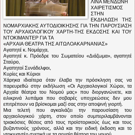
ΛΙΝΑ ΜΕΝΔΩΝΗ
ΧΑΙΡΕΤΙΣΜΟΣ
ΣΤΗΝ
ΕΚΔΗΛΩΣΗ ΤΗΣ
ΝΟΜΑΡΧΙΑΚΗΣ ΑΥΤΟΔΙΟΙΚΗΣΗΣ ΓΙΑ ΤΗΝ ΠΑΡΟΥΣΙΑΣΗ
ΤΟΥ ΑΡΧΑΙΟΛΟΓΙΚΟΥ ΧΑΡΤΗ-ΤΗΣ ΕΚΔΟΣΗΣ ΚΑΙ ΤΟΥ
ΝΤΟΚΙΜΑΝΤΕΡ ΓΙΑ ΤΑ
«ΑΡΧΑΙΑ ΘΕΑΤΡΑ ΤΗΣ ΑΙΤΩΛΟΑΚΑΡΝΑΝΙΑΣ»
Αγαπητέ κ. Νομάρχα,
Αγαπητέ κ. Πρόεδρε του Σωματείου «Διάζωμα», αγαπητέ
Σταύρο,
Αγαπητοί Συνάδελφοι,
Κυρίες και Κύριοι
Χάρηκα ιδιαίτερα όταν έλαβα την πρόσκληση σας να
παρευρεθώ στην εκδήλωση «Οι Αρχαιολογικοί Χώροι, τα
Αρχαία θέατρα του Νομού μας» που διοργανώνετε, και
ειλικρινά λυπάμαι που σοβαρές υποχρεώσεις δεν μου
επιτρέπουν να βρίσκομαι μαζί σας στην αποψινή γιορτή.
Μια τελετή που αγκαλιάζει την παρουσίαση του
αρχαιολογικού χάρτη, στον οποίο συμπεριλαμβάνονται
τριακόσιες θέσεις από τους προϊστορικούς έως και τους
βυζαντινούς χρόνους, αλλά και την ειδική έκδοση και το
ντοκιμαντέρ σχετικά με τα αρχαία θέατρα του νομού.