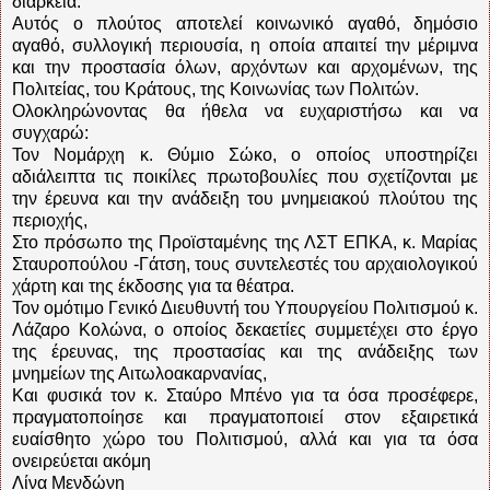
διάρκεια.
Αυτός ο πλούτος αποτελεί κοινωνικό αγαθό, δημόσιο
αγαθό, συλλογική περιουσία, η οποία απαιτεί την μέριμνα
και την προστασία όλων, αρχόντων και αρχομένων, της
Πολιτείας, του Κράτους, της Κοινωνίας των Πολιτών.
Ολοκληρώνοντας θα ήθελα να ευχαριστήσω και να
συγχαρώ:
Τον Νομάρχη κ. Θύμιο Σώκο, ο οποίος υποστηρίζει
αδιάλειπτα τις ποικίλες πρωτοβουλίες που σχετίζονται με
την έρευνα και την ανάδειξη του μνημειακού πλούτου της
περιοχής,
Στο πρόσωπο της Προϊσταμένης της ΛΣΤ ΕΠΚΑ, κ. Μαρίας
Σταυροπούλου -Γάτση, τους συντελεστές του αρχαιολογικού
χάρτη και της έκδοσης για τα θέατρα.
Τον ομότιμο Γενικό Διευθυντή του Υπουργείου Πολιτισμού κ.
Λάζαρο Κολώνα, ο οποίος δεκαετίες συμμετέχει στο έργο
της έρευνας, της προστασίας και της ανάδειξης των
μνημείων της Αιτωλοακαρνανίας,
Και φυσικά τον κ. Σταύρο Μπένο για τα όσα προσέφερε,
πραγματοποίησε και πραγματοποιεί στον εξαιρετικά
ευαίσθητο χώρο του Πολιτισμού, αλλά και για τα όσα
ονειρεύεται ακόμη
Λίνα Μενδώνη