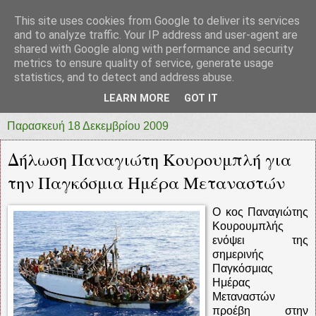
This site uses cookies from Google to deliver its services
prototypia
and to analyze traffic. Your IP address and user-agent are
shared with Google along with performance and security
metrics to ensure quality of service, generate usage
"ΠΡΩΤΟΤΥΠΙΑ" * ΑΝΕΞΑΡΤΗΤΗ-ΗΛΕΚΤΡΟΝΙΚΗ-
statistics, and to detect and address abuse.
ΕΦΗΜΕΡΙΔΑ * ΔΥΤΙΚΗΣ ΕΛΛΑΔΑΣ
LEARN MORE
GOT IT
Παρασκευή 18 Δεκεμβρίου 2009
Δήλωση Παναγιώτη Κουρουμπλή για
την Παγκόσμια Ημέρα Μεταναστών
Ο κος Παναγιώτης
Κουρουμπλής
ενόψει της
σημερινής
Παγκόσμιας
Ημέρας
Μεταναστών
προέβη στην