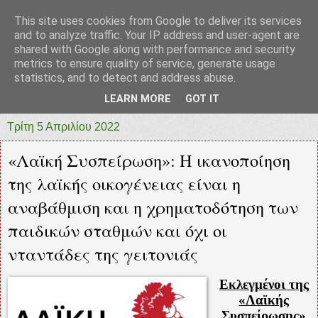
This site uses cookies from Google to deliver its services
prototypia
and to analyze traffic. Your IP address and user-agent are
shared with Google along with performance and security
metrics to ensure quality of service, generate usage
"ΠΡΩΤΟΤΥΠΙΑ" * ΑΝΕΞΑΡΤΗΤΗ-ΗΛΕΚΤΡΟΝΙΚΗ-
statistics, and to detect and address abuse.
ΕΦΗΜΕΡΙΔΑ * ΔΥΤΙΚΗΣ ΕΛΛΑΔΑΣ
LEARN MORE
GOT IT
Τρίτη 5 Απριλίου 2022
«Λαϊκή Συσπείρωση»: Η ικανοποίηση
της λαϊκής οικογένειας είναι η
αναβάθμιση και η χρηματοδότηση των
παιδικών σταθμών και όχι οι
νταντάδες της γειτονιάς
Εκλεγμένοι της
«Λαϊκής
Συσπείρωσης»