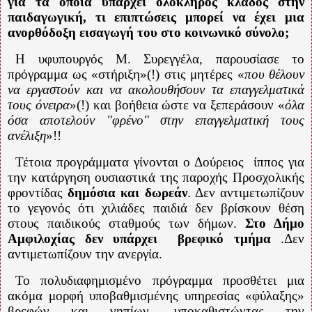
για τα οποία υπάρχει ολόκληρος κλάδος στην
παιδαγωγική, τι επιπτώσεις μπορεί να έχει μια
ανορθόδοξη εισαγωγή του στο κοινωνικό σύνολο;
Η υφυπουργός Μ. Συρεγγέλα, παρουσίασε το
πρόγραμμα ως «στήριξη»(!) στις μητέρες «
που θέλουν
να εργαστούν και να ακολουθήσουν τα επαγγελματικά
τους όνειρα
»(!) και βοήθεια ώστε να ξεπεράσουν «
όλα
όσα αποτελούν "φρένο" στην επαγγελματική τους
ανέλιξη
»!!
Τέτοια προγράμματα γίνονται ο Δούρειος
ίππος για
την κατάργηση ουσιαστικά της παροχής Προσχολικής
φροντίδας
δημόσια και δωρεάν
. Δεν αντιμετωπίζουν
το γεγονός ότι χιλιάδες παιδιά δεν βρίσκουν θέση
στους παιδικούς σταθμούς των δήμων.
Στο Δήμο
Αμφιλοχίας δεν υπάρχει
βρεφικό τμήμα
.Δεν
αντιμετωπίζουν την ανεργία.
Το πολυδιαφημισμένο πρόγραμμα προσθέτει μια
ακόμα μορφή υποβαθμισμένης υπηρεσίας «φύλαξης»
βρεφών και νηπίων, υποκαθιστώντας την