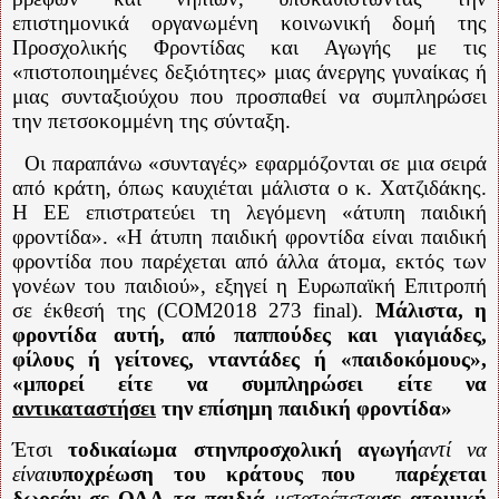
επιστημονικά οργανωμένη κοινωνική δομή της
Προσχολικής Φροντίδας και Αγωγής με τις
«πιστοποιημένες δεξιότητες» μιας άνεργης γυναίκας ή
μιας συνταξιούχου που προσπαθεί να συμπληρώσει
την πετσοκομμένη της σύνταξη.
Οι παραπάνω «συνταγές» εφαρμόζονται σε μια σειρά
από κράτη, όπως καυχιέται μάλιστα ο κ. Χατζιδάκης.
Η ΕΕ επιστρατεύει τη λεγόμενη «άτυπη παιδική
φροντίδα». «Η άτυπη παιδική φροντίδα είναι παιδική
φροντίδα που παρέχεται από άλλα άτομα, εκτός των
γονέων του παιδιού», εξηγεί η Ευρωπαϊκή Επιτροπή
σε έκθεσή της (COM2018 273 final).
Μάλιστα, η
φροντίδα αυτή, από παππούδες και γιαγιάδες,
φίλους ή γείτονες, νταντάδες ή «παιδοκόμους»,
«μπορεί είτε να συμπληρώσει είτε να
αντικαταστήσει
την επίσημη παιδική φροντίδα»
Έτσι
τοδικαίωμα στηνπροσχολική αγωγή
αντί να
είναι
υποχρέωση του κράτους που
παρέχεται
δωρεάν σε ΟΛΑ τα παιδιά
μετατρέπεται
σε ατομική