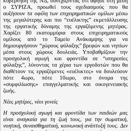
κυβέρνηση της ΝΔ, συνεχίζοντας ότι άφησε στη μέση
ο ΣΥΡΙΖΑ, προωθεί τους σχεδιασμούς που θα
αυξήσουν
τα οφέλη των επιχειρηματικών ομίλων
μέσω
της μεγαλύτερης και πιο “ευέλικτης” εκμετάλλευσης
της εργατικής δύναμης της εργαζόμενης μητέρας.
Χαρίζει 80 εκατομμύρια στους επιχειρηματικούς
ομίλους από το Ταμείο Ανάκαμψης για να
δημιουργήσουν “χώρους φύλαξης” βρεφών και νηπίων
μέσα στους χώρους δουλειάς. Υποβαθμίζουν την
προσχολική αγωγή και φροντίδα σε “υπηρεσίες
φύλαξης”, λύνοντας τα χέρια των εργοδοτών που θα
διαθέτουν τις εργαζόμενες «ευέλικτες» να δουλεύουν
πότε 4ωρο, πότε 10ωρο, στο όνομα της
«συμφιλίωσης» επαγγελματικής και οικογενειακής
ζωής.
Νέες μητέρες, νέοι γονείς
Η προσχολική αγωγή και φροντίδα των παιδιών μας
είναι αναγκαία για τη ζωή τους, για την σωματική,
νοητική, συναισθηματική, κοινωνική ανάπτυξή τους. Δεν