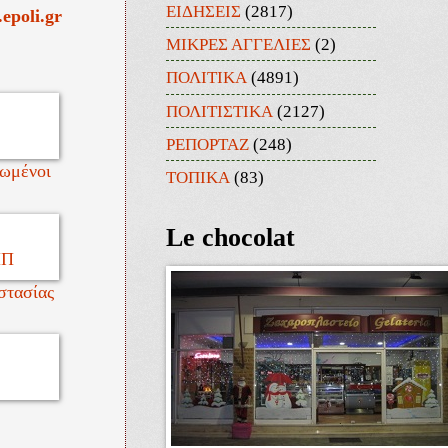
ΕΙΔΗΣΕΙΣ
(2817)
epoli.gr
ΜΙΚΡΕΣ ΑΓΓΕΛΙΕΣ
(2)
ΠΟΛΙΤΙΚΑ
(4891)
ΠΟΛΙΤΙΣΤΙΚΑ
(2127)
ΡΕΠΟΡΤΑΖ
(248)
νωμένοι
ΤΟΠΙΚΑ
(83)
Le chocolat
στασίας
.