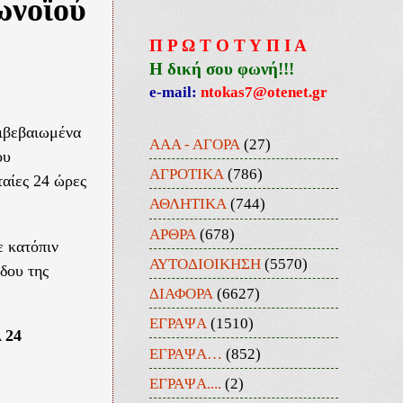
ωνοϊού
Π Ρ Ω Τ Ο Τ Υ Π Ι Α
Η δική σου φωνή!!!
e-mail:
ntokas7@otenet.gr
πιβεβαιωμένα
ΑΑΑ - ΑΓΟΡΑ
(27)
ου
ΑΓΡΟΤΙΚΑ
(786)
ταίες 24 ώρες
ΑΘΛΗΤΙΚΑ
(744)
ΑΡΘΡΑ
(678)
ε κατόπιν
ΑΥΤΟΔΙΟΙΚΗΣΗ
(5570)
δου της
ΔΙΑΦΟΡΑ
(6627)
ΕΓΡΑΨΑ
(1510)
 24
ΕΓΡΑΨΑ…
(852)
ΕΓΡΑΨΑ....
(2)