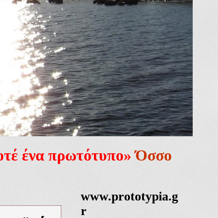
ποτέ ένα πρωτότυπο»
Όσσο
www.prototypia.g
r