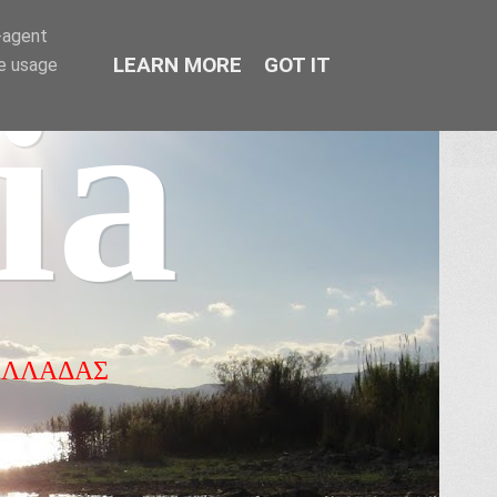
r-agent
LEARN MORE
GOT IT
te usage
ia
ΕΛΛΑΔΑΣ