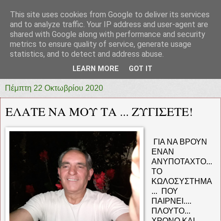
This site uses cookies from Google to deliver its services
prototypia
and to analyze traffic. Your IP address and user-agent are
shared with Google along with performance and security
metrics to ensure quality of service, generate usage
"ΠΡΩΤΟΤΥΠΙΑ" * ΑΝΕΞΑΡΤΗΤΗ-ΗΛΕΚΤΡΟΝΙΚΗ-
statistics, and to detect and address abuse.
ΕΦΗΜΕΡΙΔΑ * ΔΥΤΙΚΗΣ ΕΛΛΑΔΑΣ
LEARN MORE
GOT IT
Πέμπτη 22 Οκτωβρίου 2020
ΕΛΑΤΕ ΝΑ ΜΟΥ ΤΑ ... ΖΥΓΙΣΕΤΕ!
ΓΙΑ ΝΑ ΒΡΟΥΝ
ΕΝΑΝ
ΑΝΥΠΟΤΑΧΤΟ...
ΤΟ
ΚΩΛΟΣΥΣΤΗΜΑ
... ΠΟΥ
ΠΑΙΡΝΕΙ....
ΠΛΟΥΤΟ...
ΧΡΟΝΟ ΚΑΙ ..