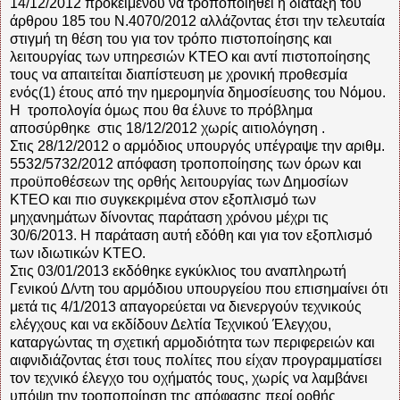
14/12/2012 προκειμένου να τροποποιηθεί η διάταξη του
άρθρου 185 του Ν.4070/2012 αλλάζοντας έτσι την τελευταία
στιγμή τη θέση του για τον τρόπο πιστοποίησης και
λειτουργίας των υπηρεσιών ΚΤΕΟ και αντί πιστοποίησης
τους να απαιτείται διαπίστευση με χρονική προθεσμία
ενός(1) έτους από την ημερομηνία δημοσίευσης του Νόμου.
Η τροπολογία όμως που θα έλυνε το πρόβλημα
αποσύρθηκε στις 18/12/2012 χωρίς αιτιολόγηση .
Στις 28/12/2012 ο αρμόδιος υπουργός υπέγραψε την αριθμ.
5532/5732/2012 απόφαση τροποποίησης των όρων και
προϋποθέσεων της ορθής λειτουργίας των Δημοσίων
ΚΤΕΟ και πιο συγκεκριμένα στον εξοπλισμό των
μηχανημάτων δίνοντας παράταση χρόνου μέχρι τις
30/6/2013. Η παράταση αυτή εδόθη και για τον εξοπλισμό
των ιδιωτικών ΚΤΕΟ.
Στις 03/01/2013 εκδόθηκε εγκύκλιος του αναπληρωτή
Γενικού Δ/ντη του αρμόδιου υπουργείου που επισημαίνει ότι
μετά τις 4/1/2013 απαγορεύεται να διενεργούν τεχνικούς
ελέγχους και να εκδίδουν Δελτία Τεχνικού Έλεγχου,
καταργώντας τη σχετική αρμοδιότητα των περιφερειών και
αιφνιδιάζοντας έτσι τους πολίτες που είχαν προγραμματίσει
τον τεχνικό έλεγχο του οχήματός τους, χωρίς να λαμβάνει
υπόψη την τροποποίηση της απόφασης περί ορθής