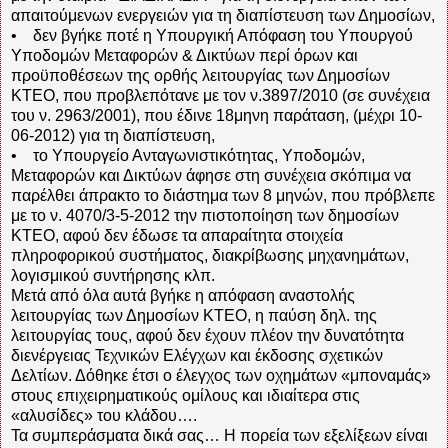
απαιτούμενων ενεργειών για τη διαπίστευση των Δημοσίων,
• δεν βγήκε ποτέ η Υπουργική Απόφαση του Υπουργού
Υποδομών Μεταφορών & Δικτύων περί όρων και
προϋποθέσεων της ορθής λειτουργίας των Δημοσίων
ΚΤΕΟ, που προβλεπότανε με τον ν.3897/2010 (σε συνέχεια
του ν. 2963/2001), που έδινε 18μηνη παράταση, (μέχρι 10-
06-2012) για τη διαπίστευση,
• το Υπουργείο Ανταγωνιστικότητας, Υποδομών,
Μεταφορών και Δικτύων άφησε στη συνέχεια σκόπιμα να
παρέλθει άπρακτο το διάστημα των 8 μηνών, που πρόβλεπε
με το ν. 4070/3-5-2012 την πιστοποίηση των δημοσίων
ΚΤΕΟ, αφού δεν έδωσε τα απαραίτητα στοιχεία
πληροφορικού συστήματος, διακρίβωσης μηχανημάτων,
λογισμικού συντήρησης κλπ.
Μετά από όλα αυτά βγήκε η απόφαση αναστολής
λειτουργίας των Δημοσίων ΚΤΕΟ, η παύση δηλ. της
λειτουργίας τους, αφού δεν έχουν πλέον την δυνατότητα
διενέργειας Τεχνικών Ελέγχων και έκδοσης σχετικών
Δελτίων. Δόθηκε έτσι ο έλεγχος των οχημάτων «μποναμάς»
στους επιχειρηματικούς ομίλους και ιδιαίτερα στις
«αλυσίδες» του κλάδου….
Τα συμπεράσματα δικά σας… Η πορεία των εξελίξεων είναι