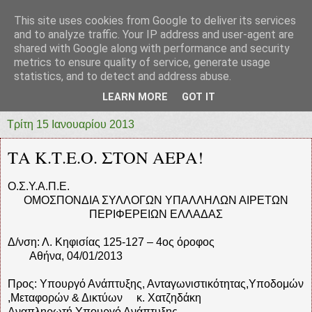
This site uses cookies from Google to deliver its services
prototypia
and to analyze traffic. Your IP address and user-agent are
shared with Google along with performance and security
metrics to ensure quality of service, generate usage
"ΠΡΩΤΟΤΥΠΙΑ" * ΑΝΕΞΑΡΤΗΤΗ-ΗΛΕΚΤΡΟΝΙΚΗ-
statistics, and to detect and address abuse.
ΕΦΗΜΕΡΙΔΑ * ΔΥΤΙΚΗΣ ΕΛΛΑΔΑΣ
LEARN MORE
GOT IT
Τρίτη 15 Ιανουαρίου 2013
ΤΑ Κ.Τ.Ε.Ο. ΣΤΟΝ ΑΕΡΑ!
Ο.Σ.Υ.Α.Π.Ε.
ΟΜΟΣΠΟΝΔΙΑ ΣΥΛΛΟΓΩΝ ΥΠΑΛΛΗΛΩΝ ΑΙΡΕΤΩΝ
ΠΕΡΙΦΕΡΕΙΩΝ ΕΛΛΑΔΑΣ
Δ/νση: Λ. Κηφισίας 125-127 – 4ος όροφος
Αθήνα, 04/01/2013
Προς: Υπουργό Ανάπτυξης, Ανταγωνιστικότητας,Υποδομών
,Μεταφορών & Δικτύων κ. Χατζηδάκη
Αναπληρωτή Υπουργό Ανάπτυξης,