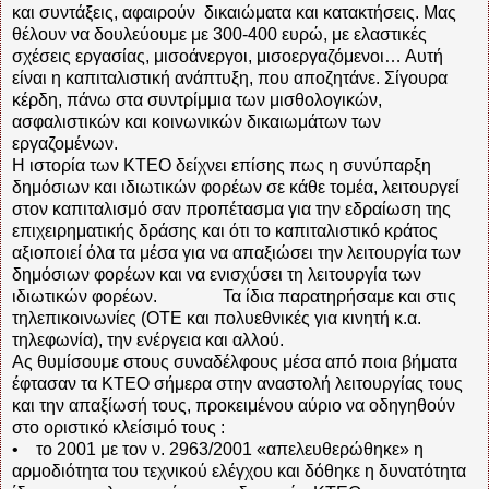
και συντάξεις, αφαιρούν δικαιώματα και κατακτήσεις. Μας
θέλουν να δουλεύουμε με 300-400 ευρώ, με ελαστικές
σχέσεις εργασίας, μισοάνεργοι, μισοεργαζόμενοι… Αυτή
είναι η καπιταλιστική ανάπτυξη, που αποζητάνε. Σίγουρα
κέρδη, πάνω στα συντρίμμια των μισθολογικών,
ασφαλιστικών και κοινωνικών δικαιωμάτων των
εργαζομένων.
Η ιστορία των ΚΤΕΟ δείχνει επίσης πως η συνύπαρξη
δημόσιων και ιδιωτικών φορέων σε κάθε τομέα, λειτουργεί
στον καπιταλισμό σαν προπέτασμα για την εδραίωση της
επιχειρηματικής δράσης και ότι το καπιταλιστικό κράτος
αξιοποιεί όλα τα μέσα για να απαξιώσει την λειτουργία των
δημόσιων φορέων και να ενισχύσει τη λειτουργία των
ιδιωτικών φορέων. Τα ίδια παρατηρήσαμε και στις
τηλεπικοινωνίες (ΟΤΕ και πολυεθνικές για κινητή κ.α.
τηλεφωνία), την ενέργεια και αλλού.
Ας θυμίσουμε στους συναδέλφους μέσα από ποια βήματα
έφτασαν τα ΚΤΕΟ σήμερα στην αναστολή λειτουργίας τους
και την απαξίωσή τους, προκειμένου αύριο να οδηγηθούν
στο οριστικό κλείσιμό τους :
• το 2001 με τον ν. 2963/2001 «απελευθερώθηκε» η
αρμοδιότητα του τεχνικού ελέγχου και δόθηκε η δυνατότητα