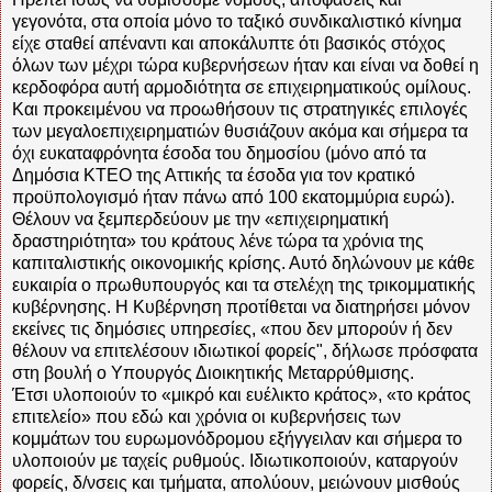
γεγονότα, στα οποία μόνο το ταξικό συνδικαλιστικό κίνημα
είχε σταθεί απέναντι και αποκάλυπτε ότι βασικός στόχος
όλων των μέχρι τώρα κυβερνήσεων ήταν και είναι να δοθεί η
κερδοφόρα αυτή αρμοδιότητα σε επιχειρηματικούς ομίλους.
Και προκειμένου να προωθήσουν τις στρατηγικές επιλογές
των μεγαλοεπιχειρηματιών θυσιάζουν ακόμα και σήμερα τα
όχι ευκαταφρόνητα έσοδα του δημοσίου (μόνο από τα
Δημόσια ΚΤΕΟ της Αττικής τα έσοδα για τον κρατικό
προϋπολογισμό ήταν πάνω από 100 εκατομμύρια ευρώ).
Θέλουν να ξεμπερδεύουν με την «επιχειρηματική
δραστηριότητα» του κράτους λένε τώρα τα χρόνια της
καπιταλιστικής οικονομικής κρίσης. Αυτό δηλώνουν με κάθε
ευκαιρία ο πρωθυπουργός και τα στελέχη της τρικομματικής
κυβέρνησης. Η Κυβέρνηση προτίθεται να διατηρήσει μόνον
εκείνες τις δημόσιες υπηρεσίες, «που δεν μπορούν ή δεν
θέλουν να επιτελέσουν ιδιωτικοί φορείς", δήλωσε πρόσφατα
στη βουλή ο Υπουργός Διοικητικής Μεταρρύθμισης.
Έτσι υλοποιούν το «μικρό και ευέλικτο κράτος», «το κράτος
επιτελείο» που εδώ και χρόνια οι κυβερνήσεις των
κομμάτων του ευρωμονόδρομου εξήγγειλαν και σήμερα το
υλοποιούν με ταχείς ρυθμούς. Ιδιωτικοποιούν, καταργούν
φορείς, δ/νσεις και τμήματα, απολύουν, μειώνουν μισθούς