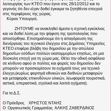
λειτουργίας των ΚΤΕΟ που έγινε στις 28/12/2012 και το
γεγονός ότι δεν είχαν δοθεί έγκαιρα τα ζητηθέντα στοιχειά
στις περιφέρειες της χώρας.
Κύριοι Υπουργοί,
ΖΗΤΟΥΜΕ να ανακληθεί άμεσα η σχετική εγκύκλιος
και να δοθεί λύση με την ψήφιση της τροπολογίας που
αποσύρθηκε. Επισημαίνουμε ότι η απαγόρευση της
διενέργειας του τεχνικού έλεγχου στις Δημόσιες Υπηρεσίες
ΚΤΕΟ επιφέρει βλάβη του δημοσίου με την απώλεια
δημοσίων εσόδων πολλών εκατομμυρίων ετησίως, σε μια
δύσκολη εποχή για τη χώρα μας. Θέτει την οδική ασφάλεια
σε κίνδυνο αφού οι πολίτες και φορείς του δημοσίου δεν
μπορούν να προσκομίσουν τα οχήματά τους για τεχνικό
έλεγχο,(κυρίως φορτηγά εθνικών και διεθνών μεταφορών
και μεταφοράς επικινδύνων υλικών, λεωφορεία τουριστικά,
αστικά, υπεραστικά, σχολικά και λοιπά οχήματα).
Για το Δ.Σ.
Ο Πρόεδρος ΧΡΗΣΤΟΣ ΝΤΑΗΣ
Ο Οργανωτικός Γραμματέας ΑΛΚΗΣ ΖΑΒΕΡΔΙΝΟΣ