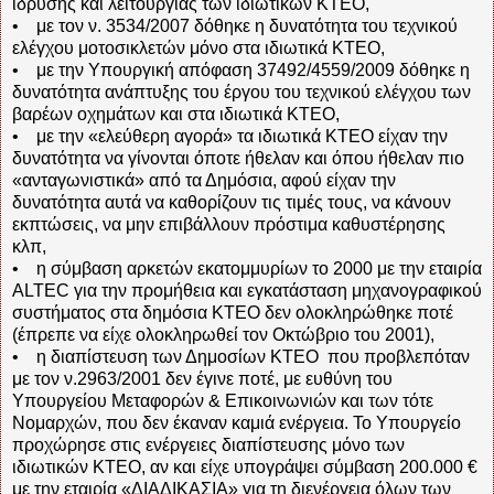
ίδρυσης και λειτουργίας των ιδιωτικών ΚΤΕΟ,
• με τον ν. 3534/2007 δόθηκε η δυνατότητα του τεχνικού
ελέγχου μοτοσικλετών μόνο στα ιδιωτικά ΚΤΕΟ,
• με την Υπουργική απόφαση 37492/4559/2009 δόθηκε η
δυνατότητα ανάπτυξης του έργου του τεχνικού ελέγχου των
βαρέων οχημάτων και στα ιδιωτικά ΚΤΕΟ,
• με την «ελεύθερη αγορά» τα ιδιωτικά ΚΤΕΟ είχαν την
δυνατότητα να γίνονται όποτε ήθελαν και όπου ήθελαν πιο
«ανταγωνιστικά» από τα Δημόσια, αφού είχαν την
δυνατότητα αυτά να καθορίζουν τις τιμές τους, να κάνουν
εκπτώσεις, να μην επιβάλλουν πρόστιμα καθυστέρησης
κλπ,
• η σύμβαση αρκετών εκατομμυρίων το 2000 με την εταιρία
ALTEC για την προμήθεια και εγκατάσταση μηχανογραφικού
συστήματος στα δημόσια ΚΤΕΟ δεν ολοκληρώθηκε ποτέ
(έπρεπε να είχε ολοκληρωθεί τον Οκτώβριο του 2001),
• η διαπίστευση των Δημοσίων ΚΤΕΟ που προβλεπόταν
με τον ν.2963/2001 δεν έγινε ποτέ, με ευθύνη του
Υπουργείου Μεταφορών & Επικοινωνιών και των τότε
Νομαρχών, που δεν έκαναν καμιά ενέργεια. Το Υπουργείο
προχώρησε στις ενέργειες διαπίστευσης μόνο των
ιδιωτικών ΚΤΕΟ, αν και είχε υπογράψει σύμβαση 200.000 €
με την εταιρία «ΔΙΑΔΙΚΑΣΙΑ» για τη διενέργεια όλων των