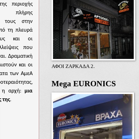
της περιοχής
η πλήρης
ή τους στην
πό τη πλευρά
ους και οι
λλείψεις που
αι. Δραματική
ιστούν και οι
ΑΦΟΙ ΖΑΡΚΑΔΑ 2.
ήματα των ΑμεΑ
Mega EURONICS
τεραιότητας,
εί η αρχή:
μια
 της
.