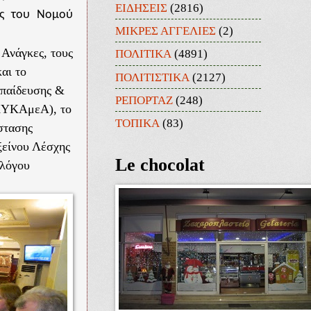
ΕΙΔΗΣΕΙΣ
(2816)
είς του Νομού
ΜΙΚΡΕΣ ΑΓΓΕΛΙΕΣ
(2)
Ανάγκες, τους
ΠΟΛΙΤΙΚΑ
(4891)
αι το
ΠΟΛΙΤΙΣΤΙΚΑ
(2127)
κπαίδευσης &
ΡΕΠΟΡΤΑΖ
(248)
ΕΚΥΚΑμεΑ), το
ΤΟΠΙΚΑ
(83)
στασης
ξείνου Λέσχης
Le chocolat
λλόγου