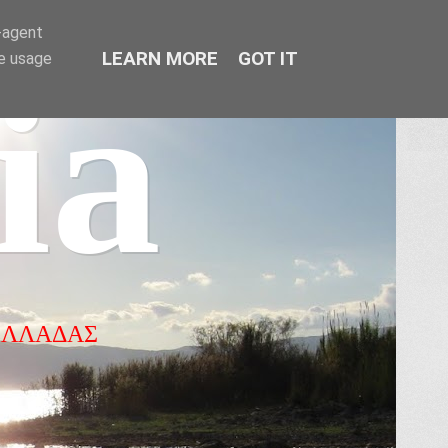
r-agent
LEARN MORE
GOT IT
te usage
ia
ΕΛΛΑΔΑΣ