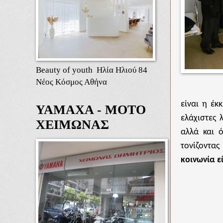
Beauty of youth Ηλία Ηλιού 84
Νέος Κόσμος Αθήνα
είναι η έκ
ΥΑΜΑΧΑ - ΜΟΤΟ
ελάχιστες 
ΧΕΙΜΩΝΑΣ
αλλά και 
τονίζοντα
κοινωνία ε