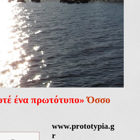
ποτέ ένα πρωτότυπο»
Όσσο
www.prototypia.g
r