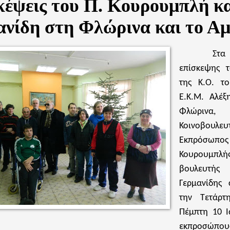
κέψεις του Π. Κουρουμπλή κα
ανίδη στη Φλώρινα και το Αμ
Στα
επίσκεψης 
της Κ.Ο. το
Ε.Κ.Μ. Αλέξ
Φλώρ
Κοινοβουλευ
Εκπρόσωπος
Κουρουμπλής 
βουλευτή
Γερμανίδης 
την Τετάρτ
Πέμπτη 10 Ι
εκπροσώ