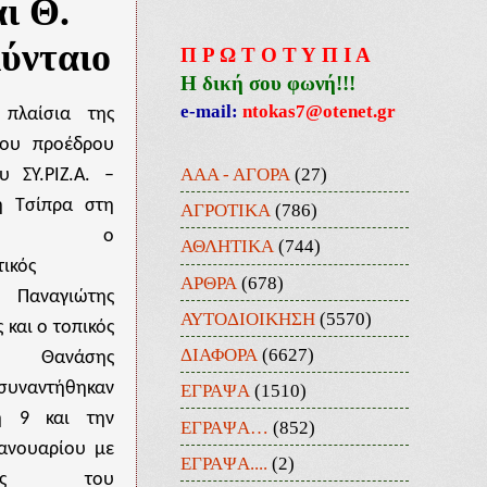
ι Θ.
ύνταιο
Π Ρ Ω Τ Ο Τ Υ Π Ι Α
Η δική σου φωνή!!!
e-mail:
ntokas7@otenet.gr
 πλαίσια της
του προέδρου
ΑΑΑ - ΑΓΟΡΑ
(27)
υ ΣΥ.ΡΙΖ.Α. –
η Τσίπρα στη
ΑΓΡΟΤΙΚΑ
(786)
ινα, ο
ΑΘΛΗΤΙΚΑ
(744)
τικός
ΑΡΘΡΑ
(678)
 Παναγιώτης
ΑΥΤΟΔΙΟΙΚΗΣΗ
(5570)
και ο τοπικός
ΔΙΑΦΟΡΑ
(6627)
ς Θανάσης
συναντήθηκαν
ΕΓΡΑΨΑ
(1510)
η 9 και την
ΕΓΡΑΨΑ…
(852)
ανουαρίου με
ΕΓΡΑΨΑ....
(2)
πους του