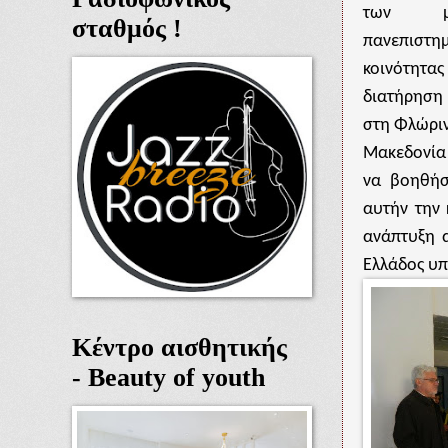
των μ
σταθμός !
πανεπιστη
κοινότη
διατήρηση
στη Φλώριν
Μακεδονία 
να βοηθήσ
αυτήν την 
ανάπτυξη α
Ελλάδος υπ
Κέντρο αισθητικής
- Beauty of youth