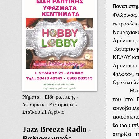
Πανεπιστη
Φλώρινας. 
εκπροσώπου
Νομαρχιακο
Αμύνταιο, 
Κατάρτισης
ΚΕΔΔΥ και 
Αμυνταίου 
Φιλώτα», τ
Θρακιωτών
Μετ
Νήματα – Είδη ραπτικής -
του στο Π
Υφάσματα - Κεντήματα Ι.
κοινοβουλε
Σταΐκου 21 Αγρίνιο
εκπρό
Κουρουμπλ
Jazz Breeze Radio -
στηρίζει 
Ραδιοφωνικός