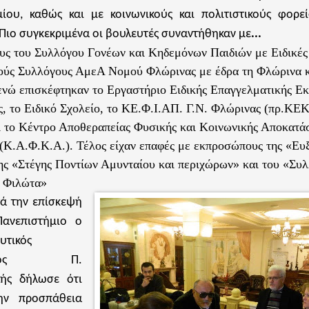
μίου, καθώς και με κοινωνικούς και πολιτιστικούς φορ
Πιο συγκεκριμένα οι βουλευτές συναντήθηκαν με
...
ς του Συλλόγου Γονέων και Κηδεμόνων Παιδιών με Ειδικές 
ύς Συλλόγους ΑμεΑ Νομού Φλώρινας με έδρα τη Φλώρινα κ
ενώ επισκέφτηκαν το Εργαστήριο Ειδικής Επαγγελματικής Ε
, το Ειδικό Σχολείο, το ΚΕ.Φ.Ι.ΑΠ. Γ.Ν. Φλώρινας (πρ.Κ
το Κέντρο Αποθεραπείας Φυσικής και Κοινωνικής Αποκατά
(Κ.Α.Φ.Κ.Α.). Τέλος είχαν επαφές με εκπροσώπους της «Ευ
ης «Στέγης Ποντίων Αμυνταίου και περιχώρων» και του «Συ
 Φιλώτα»
ά την επίσκεψή
ανεπιστήμιο ο
υτικός
σωπος Π.
ής δήλωσε ότι
την προσπάθεια