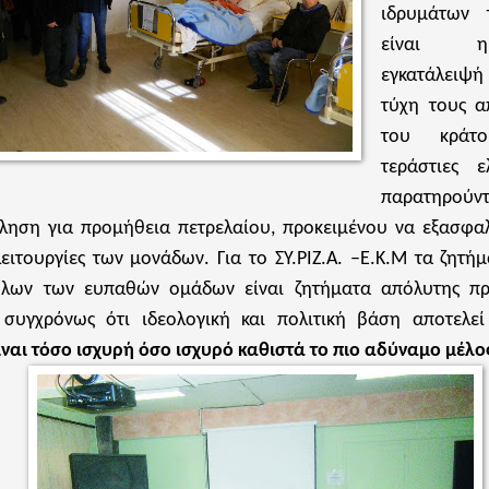
ιδρυμάτων 
είναι 
εγκατάλειψ
τύχη τους α
του κράτ
τεράστιες ε
παρατηρούντ
κληση για προμήθεια πετρελαίου, προκειμένου να εξασφαλ
λειτουργίες των μονάδων. Για το ΣΥ.ΡΙΖ.Α. –Ε.Κ.Μ τα ζητ
όλων των ευπαθών ομάδων είναι ζητήματα απόλυτης προ
ς συγχρόνως ότι ιδεολογική και πολιτική βάση αποτελ
ίναι τόσο ισχυρή όσο ισχυρό καθιστά το πιο αδύναμο μέλος