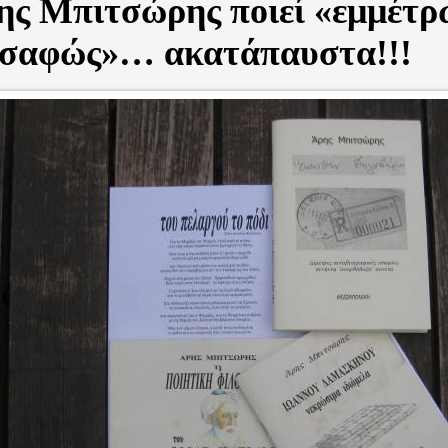
ης Μπιτσώρης ποιεί «εμμέτρ
 σαφώς»… ακατάπαυστα!!!