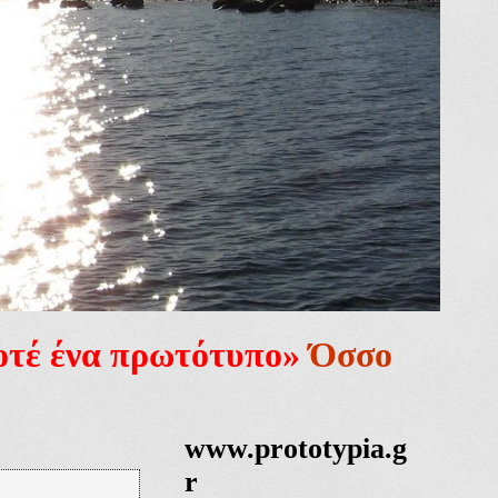
ποτέ ένα πρωτότυπο»
Όσσο
www.prototypia.g
r