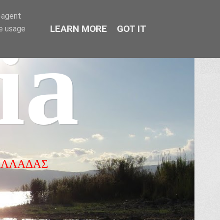
r-agent
LEARN MORE
GOT IT
te usage
ia
ΕΛΛΑΔΑΣ