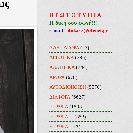
ως
Π Ρ Ω Τ Ο Τ Υ Π Ι Α
Η δική σου φωνή!!!
e-mail:
ntokas7@otenet.gr
ΑΑΑ - ΑΓΟΡΑ
(27)
ΑΓΡΟΤΙΚΑ
(786)
ΑΘΛΗΤΙΚΑ
(744)
ΑΡΘΡΑ
(678)
ΑΥΤΟΔΙΟΙΚΗΣΗ
(5570)
ΔΙΑΦΟΡΑ
(6627)
ΕΓΡΑΨΑ
(1508)
ΕΓΡΑΨΑ…
(852)
ΕΓΡΑΨΑ....
(2)