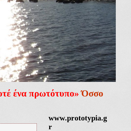
ποτέ ένα πρωτότυπο»
Όσσο
www.prototypia.g
r