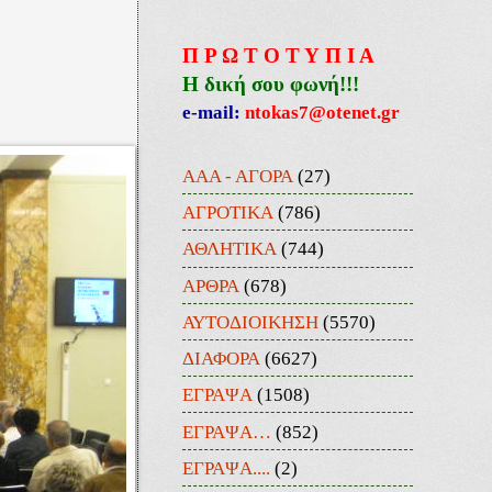
Π Ρ Ω Τ Ο Τ Υ Π Ι Α
Η δική σου φωνή!!!
e-mail:
ntokas7@otenet.gr
ΑΑΑ - ΑΓΟΡΑ
(27)
ΑΓΡΟΤΙΚΑ
(786)
ΑΘΛΗΤΙΚΑ
(744)
ΑΡΘΡΑ
(678)
ΑΥΤΟΔΙΟΙΚΗΣΗ
(5570)
ΔΙΑΦΟΡΑ
(6627)
ΕΓΡΑΨΑ
(1508)
ΕΓΡΑΨΑ…
(852)
ΕΓΡΑΨΑ....
(2)