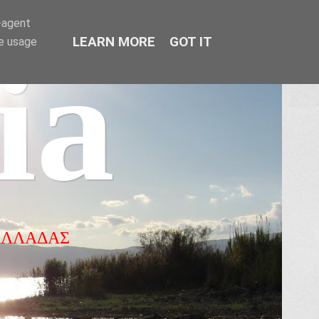
r-agent
LEARN MORE
GOT IT
te usage
ia
ΕΛΛΑΔΑΣ