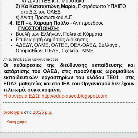
γ)
Δ/ντή ΤΕΕ κ. Γ. Μουστάκα
δ)
Κα Κατσαντώνη Μαρία,
Εκπρόσωπο ΥΠΑΙΕΘ
στο Δ.Σ του ΟΑΕΔ
ε) Δ/νση Προσωπικού Δ.Ε.
4.
ΙΕΠ
–κ. Χαραμή Παύλο
- Αντιπρόεδρος
ΓΝΩΣΤΟΠΟΙΗΣΗ:
Βουλή των Ελλήνων, Πολιτικά Κόμματα
Επιθεωρητή Δημόσιας Διοίκησης
ΑΔΕΔΥ, ΟΛΜΕ, ΟΛΤΕΕ, ΟΕΛ-ΟΑΕΔ, Σύλλογοι,
Ωρομισθίων, ΠΕΑΕ, Σχολεία - ΜΜΕ
ΑΡΙΘ. ΠΡΩΤ: 15/16 ΑΘΗΝΑ 9-09-2016
Οι αυθαιρεσίες της διεύθυνσης εκπαίδευσης και
κατάρτισης του ΟΑΕΔ, στις προσλήψεις ωρομισθίων
εκπαιδευτικών -εργαστηρίων του κλάδου ΤΕ01 - στις
ΕΠΑΣ μαθητείας και στα ΙΕΚ του Οργανισμού δεν έχουν
τελειωμό, συγκεκριμένα:
Η συνέχεια ΕΔΩ: http://educ-oaed.blogspot.com
prototypia
στις
10:25 μ.μ.
Κοινή χρήση