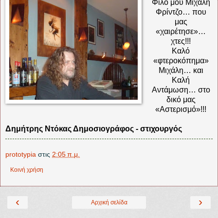
Φίλο μου Μιχάλη
Φρίντζο… που
μας
«χαιρέτησε»…
χτες!!!
Καλό
«φτεροκόπημα»
Μιχάλη… και
Καλή
Αντάμωση… στο
δικό μας
«Αστερισμό»!!!
Δημήτρης Ντόκας Δημοσιογράφος - στιχουργός
prototypia
στις
2:05 π.μ.
Κοινή χρήση
‹
›
Αρχική σελίδα