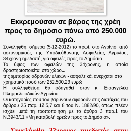
Εκκρεμούσαν σε βάρος της χρέη
προς το δημόσιο πάνω από 250.000
ευρώ.
Συνελήφθη, σήμερα (5-12-2012) το πρωί, στο Αγρίνιο, από
αστυνομικούς της Υποδιεύθυνσης Ασφαλείας Αγρινίου,
34χρονη ημεδαπή, για οφειλές προς το Δημόσιο.
Το ύψος των οφειλών της 34χρονης, η οποία
δραστηριοποιείται στο χώρο...
της εμπορίας αδρανών υλικών - ασφαλτικά, ανέρχεται στο
χρηματικό ποσό των 252.500,23 ευρώ.
Η συλληφθείσα θα οδηγηθεί στον κ. Εισαγγελέα
Πλημμελειοδικών Αγρινίου.
Οι κατηγορίες που τον βαρύνουν αφορούν στις διατάξεις του
άρθρου 25 παρ. 1δ,5,7 και 8 του Ν. 1882/90, όπως πλέον
ισχύει μετά τη τροποποίηση με το άρθρο 3 παρ.1 του
Ν.3943/11 «Μη καταβολή χρεών προς το Δημόσιο».
Συνελήφθη 32χρονος ημεδαπός στην