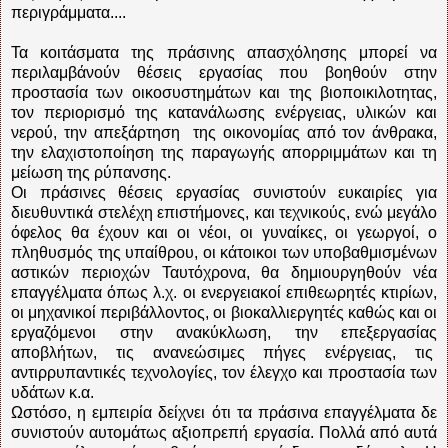
περιγράμματα....
Τα κοιτάσματα της πράσινης απασχόλησης μπορεί να
περιλαμβάνούν θέσεις εργασίας που βοηθούν στην
προστασία των οικοσυστημάτων και της βιοποικιλοτητας,
τον περιορισμό της κατανάλωσης ενέργειας, υλικών και
νερού, την απεξάρτηση της οικονομίας από τον άνθρακα,
την ελαχιστοποίηση της παραγωγής απορριμμάτων και τη
μείωση της ρύπανσης.
Οι πράσινες θέσεις εργασίας συνιστούν ευκαιρίες για
διευθυντικά στελέχη επιστήμονες, και τεχνικούς, ενώ μεγάλο
όφελος θα έχουν και οι νέοι, οι γυναίκες, οι γεωργοί, ο
πληθυσμός της υπαίθρου, οι κάτοικοι των υποβαθμισμένων
αστικών περιοχών Ταυτόχρονα, θα δημιουργηθούν νέα
επαγγέλματα όπως λ.χ. οι ενεργειακοί επιθεωρητές κτιρίων,
οι μηχανικοί περιβάλλοντος, οι βιοκαλλιεργητές καθώς και οι
εργαζόμενοι στην ανακύκλωση, την επεξεργασίας
αποβλήτων, τις ανανεώσιμες πήγες ενέργειας, τις
αντιρρυπαντικές τεχνολογίες, τον έλεγχο και προστασία των
υδάτων κ.α.
Ωστόσο, η εμπειρία δείχνει ότι τα πράσινα επαγγέλματα δε
συνιστούν αυτομάτως αξιοπρεπή εργασία. Πολλά από αυτά