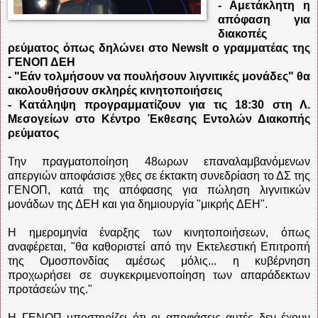
- Αμετάκλητη η
απόφαση για
διακοπές
ρεύματος όπως δηλώνει στο ΝewsIt ο γραμματέας της
ΓΕΝΟΠ ΔΕΗ
- "Εάν τολμήσουν να πουλήσουν λιγνιτικές μονάδες" θα
ακολουθήσουν σκληρές κινητοποιήσεις
- Κατάληψη προγραμματίζουν για τις 18:30 στη Λ.
Μεσογείων στο Κέντρο Έκθεσης Εντολών Διακοπής
ρεύματος
Την πραγματοποίηση 48ωρων επαναλαμβανόμενων
απεργιών αποφάσισε χθες σε έκτακτη συνεδρίαση το ΔΣ της
ΓΕΝΟΠ, κατά της απόφασης για πώληση λιγνιτικών
μονάδων της ΔΕΗ και για δημιουργία "μικρής ΔΕΗ".
Η ημερομηνία έναρξης των κινητοποιήσεων, όπως
αναφέρεται, "θα καθοριστεί από την Εκτελεστική Επιτροπή
της Ομοσπονδίας αμέσως μόλις...
η κυβέρνηση
προχωρήσει σε συγκεκριμενοποίηση των απαράδεκτων
προτάσεών της."
Η ΓΕΝΟΠ υποστηρίζει ότι οι αποφάσεις αυτές δεν έχουν