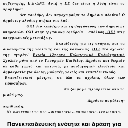
κυβέρνησης Ε.Ε-ΔΝΤ. Αυτή
η ΕΕ δεν είναι η λύση είναι το
πρόβλημα!
Δεν πουλάμε, δεν παραχωρούμε το δημόσιο πλούτο! Ο
δημόσιος πλούτος ανήκει στο λαό.
ΟΧΙ
στο κλείσιμο και τη συγχώνευση των δημοσίων
υπηρεσιών. ΟΧΙ στην εργασιακή εφεδρεία – απόλυση
. ΟΧΙ
στις
υποχρεωτικές μετατάξεις.
Εκπαίδευση για τις ανάγκες και τα
δικαιώματα της νεολαίας και της κοινωνίας.
ΟΧΙ
στο σχολείο
της αγοράς!
Ενιαίο 12χρovo Πολυτεχνικό Πολυθεματικό
Σχολείο μόνο από το Υπουργείο Παιδείας
. Δημόσιο και δωρεάν
σε κάθε χωριό και γειτονιά, με παιδαγωγική ελευθερία και
δημοκρατία για όλους, μαθητές, γονείς και εκπαιδευτικούς.
Εκπαιδευτικοί μόνιμοι,
σε όλα τα σχολεία, όλων των
ειδικοτήτων.
Να ζούμε με αξιοπρέπεια από το
μισθό μας.
Δημόσια ασφάλιση-
περίθαλψη.
Να καταργηθεί το νέο «μισθολόγιο»-ποινολόγιο-φτωχολόγιο.
Πανεκπαιδευτική ενότητα και δράση για