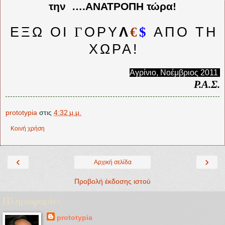
την ….ΑΝΑΤΡΟΠΗ τώρα!
ΕΞΩ ΟΙ
Γ
ΟΡΥ
Λ
€
$
ΑΠΌ ΤΗ
ΧΏΡΑ!
Αγρίνιο, Νοέμβριος 2011
.
Ρ.Α.Σ.
prototypia
στις
4:32 μ.μ.
Κοινή χρήση
‹
›
Αρχική σελίδα
Προβολή έκδοσης ιστού
Πληροφορίες
prototypia