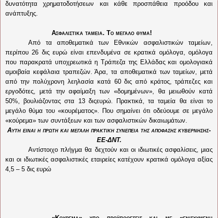
δυνατότητα χρηματοδοτήσεων και κάθε προσπάθεια προόδου και
ανάπτυξης.
Ασφαλιστικά ταμεία. Το μεγάλο θύμα!
Από τα αποθεματικά των Εθνικών ασφαλιστικών ταμείων,
περίπου 26 δις ευρώ είναι επενδυμένα σε κρατικά ομόλογα, ομόλογα
που παρακρατά υποχρεωτικά η Τράπεζα της Ελλάδας και ομολογιακά
αμοιβαία κεφάλαια τραπεζών. Άρα, τα αποθεματικά των ταμείων, μετά
από την πολύχρονη λεηλασία κατά 60 δις από κράτος, τράπεζες και
εργοδότες, μετά την αφαίμαξη των «δομημένων», θα μειωθούν κατά
50%, βουλιάζοντας στα 13 διςευρώ. Πρακτικά, τα ταμεία θα είναι το
μεγάλο θύμα του «κουρέματος». Που σημαίνει ότι οδεύουμε σε μεγάλο
«κούρεμα» των συντάξεων και των ασφαλιστικών δικαιωμάτων.
Αυτή είναι η πρώτη και μεγάλη πρακτική συνέπεια της απόφασης κυβέρνησης-
ΕΕ-ΔΝΤ.
Αντίστοιχο πλήγμα θα δεχτούν και οι ιδιωτικές ασφαλίσεις, μιας
και οι ιδιωτικές ασφαλιστικές εταιρείες κατέχουν κρατικά ομόλογα αξίας
4,5 – 5 δις ευρώ
«Κούρεμα» υπό προϋποθέσεις και με «ενισχυμένη