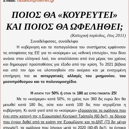
Email:
rasaitol@otenet.gr
ΠΟΙΟΣ ΘΑ «ΚΟΥΡΕΥΤΕΙ»
ΚΑΙ ΠΟΙΟΣ ΘΑ ΩΦΕΛΗΘΕΙ;
(Κατοχική περίοδος, έτος 2011)
Συναδέλφισσες, συνάδελφοι
Η κυβέρνηση και τα παπαγαλάκια του συστήματος εμφάνισαν
τις αποφάσεις της ΕΕ για το «κούρεμα» ως «εθνική επιτυχία», που δίνει
ανάσα στον ελληνικό λαό, τον απαλλάσσει από ένα μέρος του χρέους
και δημιουργεί προϋποθέσεις για έξοδο από την κρίση. Το 2021 βέβαια
και υπό τον όρο να υλοποιηθούν στο ακέραιο και με ενισχυμένη
επιτήρηση πια
οι αντεργατικές αλλαγές
του μνημονίου
,
του
μεσοπρόθεσμου και το πολυνομοσχέδιο
.
Η απάτη του 50%
ή
όταν τα 180 δις ευρώ γίνονται 25!
Με το «κούρεμα» κατά 50%, το χρέος των 360 δις ευρώ δεν θα
μειωθεί κατά 180 δις, ούτε καν κατά 100 δις που ισχυρίζεται η
κυβέρνηση. Κι αυτό γιατί από το «κούρεμα»
εξαιρούνται τα ομόλογα που
έχει στην κατοχή της η Ευρωπαϊκή Κεντρική Τράπεζα (60 δις!), τα δάνεια
που έχουν δοθεί από τα κράτη της Ευρωζώνης και το ΔΝΤ (73 δις μέχρι
στιγμής!), τα ομόλογα που λήγουν μετά το 2020 (40-45 δις!), τα έντοκα