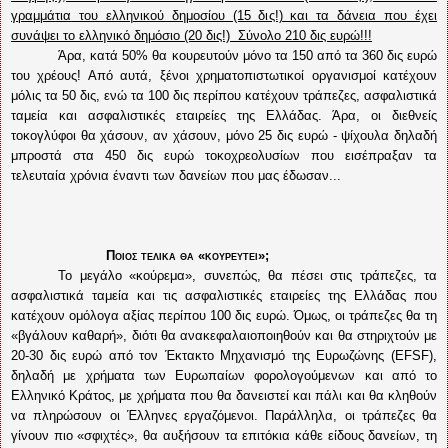
γραμμάτια του ελληνικού δημοσίου (15 δις!) και τα δάνεια που έχει
συνάψει το ελληνικό δημόσιο (20 δις!) Σύνολο 210 δις ευρώ!!!
Άρα, κατά 50% θα κουρευτούν μόνο τα 150 από τα 360 δις ευρώ
του χρέους! Από αυτά, ξένοι χρηματοπιστωτικοί οργανισμοί κατέχουν
μόλις τα 50 δις, ενώ τα 100 δις περίπου κατέχουν
τράπεζες, ασφαλιστικά
ταμεία και ασφαλιστικές εταιρείες της Ελλάδας. Άρα, οι διεθνείς
τοκογλύφοι θα χάσουν, αν χάσουν, μόνο 25 δις ευρώ - ψίχουλα δηλαδή
μπροστά στα 450 δις ευρώ τοκοχρεολυσίων που εισέπραξαν τα
τελευταία χρόνια έναντι των δανείων που μας έδωσαν...
Ποιος τελικά θα «κουρευτεί»;
Το μεγάλο «κούρεμα», συνεπώς, θα πέσει στις τράπεζες, τα
ασφαλιστικά ταμεία και τις ασφαλιστικές εταιρείες της Ελλάδας που
κατέχουν ομόλογα αξίας περίπου 100 δις ευρώ. Όμως, οι τράπεζες θα τη
«βγάλουν καθαρή», διότι θα ανακεφαλαιοποιηθούν και θα στηριχτούν με
20-30 δις ευρώ από τον Έκτακτο Μηχανισμό της Ευρωζώνης (EFSF),
δηλαδή με χρήματα των Ευρωπαίων φορολογούμενων και από το
Ελληνικό Κράτος, με χρήματα που θα δανειστεί και πάλι και θα κληθούν
να πληρώσουν οι Έλληνες εργαζόμενοι. Παράλληλα, οι τράπεζες θα
γίνουν πιο «σφιχτές», θα αυξήσουν τα επιτόκια κάθε είδους δανείων, τη