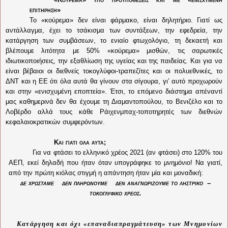
επιτήρηση»
Το «κούρεμα» δεν είναι φάρμακο, είναι δηλητήριο. Γιατί ως
αντάλλαγμα, έχει το τσάκισμα των συντάξεων, την εφεδρεία, την
κατάργηση των συμβάσεων, το ενιαίο φτωχολόγιο, τη δεκαετή και
βλέπουμε λιτότητα με 50% «κούρεμα» μισθών, τις σαρωτικές
ιδιωτικοποιήσεις, την εξαθλίωση της υγείας και της παιδείας. Και για να
είναι βέβαιοι οι διεθνείς τοκογλύφοι-τραπεζίτες και οι πολυεθνικές, το
ΔΝΤ και η ΕΕ ότι όλα αυτά θα γίνουν στα σίγουρα, γι’ αυτό προχωρούν
και στην «ενισχυμένη εποπτεία». Έτσι, το επόμενο διάστημα απέναντί
μας καθημερινά δεν θα έχουμε τη Διαμαντοπούλου, το Βενιζέλο και το
Λοβέρδο αλλά τους κάθε Ράιχενμπαχ-τοποτηρητές των διεθνών
κεφαλαιοκρατικών συμφερόντων.
Και γιατί όλα αυτά;
Για να φτάσει το ελληνικό χρέος 2021 (αν φτάσει) στο 120% του
ΑΕΠ, εκεί δηλαδή που ήταν όταν υπογράφηκε το μνημόνιο! Να γιατί,
από την πρώτη κιόλας στιγμή η απάντηση ήταν μία και μοναδική:
δε χρωστάμε δεν πληρώνουμε δεν αναγνωρίζουμε το ληστρικό –
τοκογλυφικό χρέος.
Κατάργηση και όχι «επαναδιαπραγμάτευση» των Μνημονίων