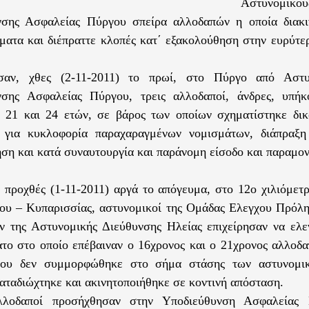
Αστυνομ
νσης Ασφαλείας Πύργου σπείρα αλλοδαπών η οποία διακ
ματα και διέπραττε κλοπές κατ΄ εξακολούθηση στην ευρύτε
σαν, χθες (2-11-2011) το πρωί, στο Πύργο από Αστυ
νσης Ασφαλείας Πύργου, τρεις αλλοδαποί, άνδρες, υπήκ
, 21 και 24 ετών, σε βάρος των οποίων σχηματίστηκε δικ
, για κυκλοφορία παραχαραγμένων νομισμάτων, διάπραξ
ση και κατά συναυτουργία και παράνομη είσοδο και παραμον
, προχθές (1-11-2011) αργά το απόγευμα, στο 12ο χιλιόμετ
ου – Κυπαρισσίας, αστυνομικοί της Ομάδας Ελεγχου Πρόλ
 της Αστυνομικής Διεύθυνσης Ηλείας επιχείρησαν να ελε
το στο οποίο επέβαιναν ο 16χρονος και ο 21χρονος αλλοδα
λου δεν συμμορφώθηκε στο σήμα στάσης των αστυνομικ
καταδιώχτηκε και ακινητοποιήθηκε σε κοντινή απόσταση.
λοδαποί προσήχθησαν στην Υποδιεύθυνση Ασφαλείας