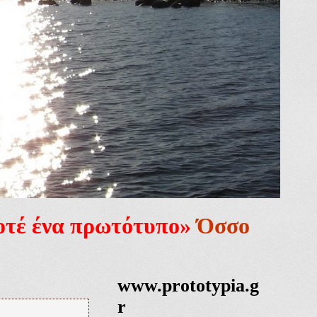
ποτέ ένα πρωτότυπο»
Όσσο
www.prototypia.g
r