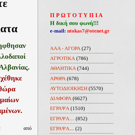
τε
Π Ρ Ω Τ Ο Τ Υ Π Ι Α
Η δική σου φωνή!!!
ματα
e-mail:
ntokas7@otenet.gr
ηφθησαν
ΑΑΑ - ΑΓΟΡΑ
(27)
λλοδαποί
ΑΓΡΟΤΙΚΑ
(786)
Αλβανίας.
ΑΘΛΗΤΙΚΑ
(744)
χέθηκε
ΑΡΘΡΑ
(678)
θώρα
ΑΥΤΟΔΙΟΙΚΗΣΗ
(5570)
ΔΙΑΦΟΡΑ
(6627)
ιμαίων
ΕΓΡΑΨΑ
(1510)
ιμένων.
ΕΓΡΑΨΑ…
(852)
θηκε από
ΕΓΡΑΨΑ....
(2)