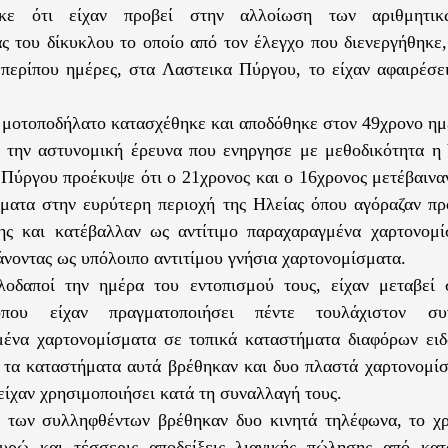
ηκε ότι είχαν προβεί στην αλλοίωση των αριθμητικ
ς του δίκυκλου το οποίο από τον έλεγχο που διενεργήθηκε
 περίπου ημέρες, στα Λαστεικα Πύργου, το είχαν αφαιρέσε
 μοτοποδήλατο κατασχέθηκε και αποδόθηκε στον 49χρονο ημ
 την αστυνομική έρευνα που ενηργησε με μεθοδικότητα η
Πύργου προέκυψε ότι ο 21χρονος και ο 16χρονος μετέβαινα
ματα στην ευρύτερη περιοχή της Ηλείας όπου αγόραζαν πρ
ης και κατέβαλλαν ως αντίτιμο παραχαραγμένα χαρτονομ
νοντας ως υπόλοιπο αντιτίμου γνήσια χαρτονομίσματα.
λοδαποί την ημέρα του εντοπισμού τους, είχαν μεταβεί
όπου είχαν πραγματοποιήσει πέντε τουλάχιστον συ
ένα χαρτονομίσματα σε τοπικά καταστήματα διαφόρων ειδ
 τα καταστήματα αυτά βρέθηκαν και δυο πλαστά χαρτονομίσ
 είχαν χρησιμοποιήσει κατά τη συναλλαγή τους.
ή των συλληφθέντων βρέθηκαν δυο κινητά τηλέφωνα, το χ
υρώ και τέσσερις αποδείξεις λιανικής πώλησης από κα