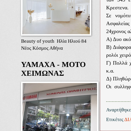
Κρεστενα.
Σε νομότυ
Ασφαλείας
24χρονος α
Α) Δυο ακό
Beauty of youth Ηλία Ηλιού 84
Β) Διάφορα
Νέος Κόσμος Αθήνα
ρολόι χειρό
Γ) Πολλά χ
ΥΑΜΑΧΑ - ΜΟΤΟ
κ.α.
ΧΕΙΜΩΝΑΣ
Δ) Πληθώρα
Οι συλληφθ
Αναρτήθηκ
Ετικέτες
ΔΙ