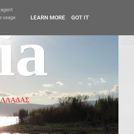
r-agent
LEARN MORE
GOT IT
te usage
ia
ΕΛΛΑΔΑΣ