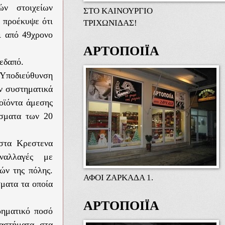
ών στοιχείων
ΣΤΟ ΚΑΙΝΟΥΡΓΙΟ
, προέκυψε ότι
ΤΡΙΧΩΝΙΔΑΣ!
ι από 49χρονο
ΑΡΤΟΠΟΙΪΑ
εδαπό.
 Υποδιεύθυνση
ν συστηματικά
οϊόντα άμεσης
ίσματα των 20
 στα Κρεστενα
ναλλαγές με
ών της πόλης.
ΑΦΟΙ ΖΑΡΚΑΔΑ 1.
ματα τα οποία
ΑΡΤΟΠΟΙΪΑ
ρηματικό ποσό
ταστήματα στα