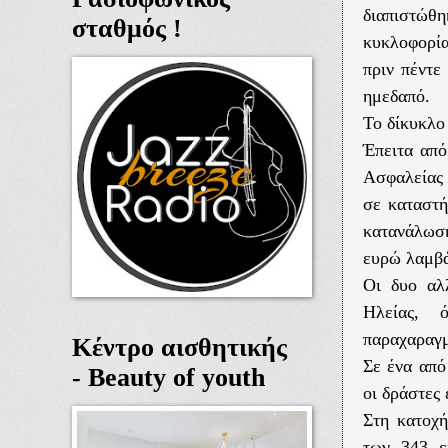
διαπιστώθ
σταθμός !
κυκλοφορία
πριν πέντε
ημεδαπό.
Το δίκυκλο
Έπειτα από
Ασφαλείας 
σε καταστή
κατανάλωσ
ευρώ λαμβά
Οι δυο αλ
Ηλείας, 
παραχαραγμ
Κέντρο αισθητικής
Σε ένα από
- Beauty of youth
οι δράστες
Στη κατοχ
των 343 ε