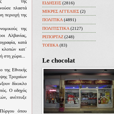
ικούς της
ΕΙΔΗΣΕΙΣ
(2816)
ινούσε πλαστά
ΜΙΚΡΕΣ ΑΓΓΕΛΙΕΣ
(2)
ρη περιοχή της
ΠΟΛΙΤΙΚΑ
(4891)
ΠΟΛΙΤΙΣΤΙΚΑ
(2127)
νομικούς της
οοι Αλβανίας,
ΡΕΠΟΡΤΑΖ
(248)
ογραφία, κατά
ΤΟΠΙΚΑ
(83)
η κλοπών κατ΄
ή στη χώρα...
Le chocolat
ρο της Εθνικής
ηψης Τροχαίων
νξουν δίκυκλο
πός. Ο οδηγός
ών, ανέπτυξε
 Πύργου όπου