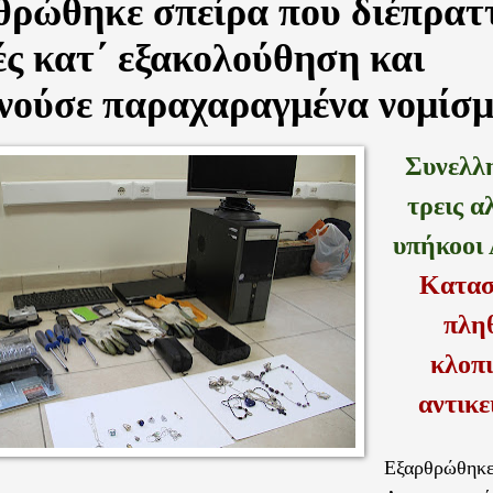
θρώθηκε σπείρα που διέπρατ
ς κατ΄ εξακολούθηση και
ινούσε παραχαραγμένα νομίσ
Συνελλ
τρεις α
υπήκοοι 
Κατασ
πλη
κλοπ
αντικε
Εξαρθρώ