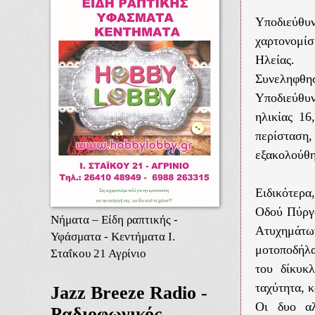
Υποδιεύθυ
χαρτονομίσ
Ηλείας.
Συνεληφθη
Υποδιεύθυ
ηλικίας 16
περίσταση
εξακολούθη
Ειδικότερα
Οδού Πύργ
Νήματα – Είδη ραπτικής -
Ατυχημάτων
Υφάσματα - Κεντήματα Ι.
μοτοποδήλα
Σταΐκου 21 Αγρίνιο
του δίκυκ
ταχύτητα, 
Jazz Breeze Radio -
Οι δυο αλ
Ραδιοφωνικός