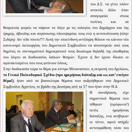
του Δ.Σ. να γίνει πλέον
ανεκτός άλλο όταν
απαγορεύει στους
πολίτες και σε
θεσμικούς φορείς να πάρουν το λόγο με τις ευλογίες του Δημάρχου και της
έρημης, άβουλης και απρόσωπης πλειοψηφίας τους ενώ η αντιπολίτευση (πλην
Σιδέρη) δεν είδε τίποτε!!!! Αυτή την επικίνδυνη αντίληψη θέλουν να κάνουν νέο
κανονισμό λειτουργίας του Δημοτικού Συμβουλίου να αποστερούν από τους
δημότες το συνταγματικό δημοκρατικό τους δικαίωμα δηλαδή της ελευθερίας
του λόγου σε διαδικασίες λαϊκών θεσμών. Έχουν ή δεν έχουν δίκαιο οι
αγανακτισμένοι που τους φτύνουν όλους;
Στην διαδικασία τώρα το θέμα για κέντρο Μεταναστών, η εκτροπή του Αχελώου,
το Γενικό Πολεοδομικό Σχέδιο (προ ημερήσιας διάταξης και ως κατ’ επείγον
θέμα!)
, ήταν από τα βασικότερα θέματα που συζητήθηκαν στο Δημοτικό
Συμβούλιο Αγρινίου, το βράδυ της Δευτέρας από τα 57 που ήταν στην Η.Δ.
Η συνεδρίαση, είχε
σημαντικά θέματα που
τέθηκαν (ομόφωνα!)
εκτός ημερήσιας
διάταξης, ενώ ανέβηκαν
οι τόνοι, αφού υπήρξε
αντιπαράθεση τόσο του