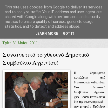
This site uses cookies from Google to deliver its services
prototypia
and to analyze traffic. Your IP address and user-agent are
shared with Google along with performance and security
metrics to ensure quality of service, generate usage
"ΠΡΩΤΟΤΥΠΙΑ" * ΑΝΕΞΑΡΤΗΤΗ-ΗΛΕΚΤΡΟΝΙΚΗ-
statistics, and to detect and address abuse.
ΕΦΗΜΕΡΙΔΑ * ΔΥΤΙΚΗΣ ΕΛΛΑΔΑΣ
LEARN MORE
GOT IT
Τρίτη 31 Μαΐου 2011
Συναινετικό το χθεσινό Δημοτικό
Συμβούλιο Αγρινίου!
Η δημοκρατία
καταλύεται από
δικτατορικά καθεστώτα.
Στο Δημοτικό
Συμβούλιο Αγρινίου
χθες Βράδυ καταλύθηκε
δια της συνεννοήσεως!
Δεν μπορεί ο Πρόεδρος