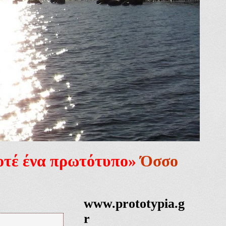
ποτέ ένα πρωτότυπο»
Όσσο
www.prototypia.g
r