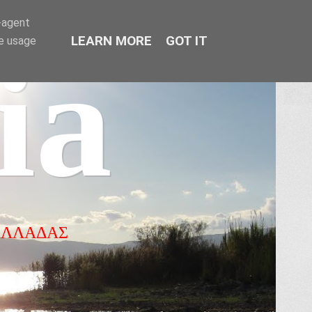
r-agent
LEARN MORE
GOT IT
te usage
ia
ΕΛΛΑΔΑΣ