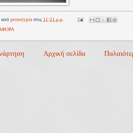
ε από
prototypia
στις
11:21 μ.μ.
ΑΦΟΡΑ
νάρτηση
Αρχική σελίδα
Παλαιότε