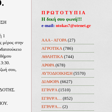
.
Π Ρ Ω Τ Ο Τ Υ Π Ι Α
Η δική σου φωνή!!!
ΗΣΗ
e-mail:
ntokas7@otenet.gr
ή 1
ΑΑΑ - ΑΓΟΡΑ
(27)
ς μέρος στην
ΑΓΡΟΤΙΚΑ
(786)
 Ματσούκειο
 δήμου
ΑΘΛΗΤΙΚΑ
(744)
13:30.
ΑΡΘΡΑ
(678)
 ζωή σου,
ΑΥΤΟΔΙΟΙΚΗΣΗ
(5570)
ΔΙΑΦΟΡΑ
(6627)
ΕΓΡΑΨΑ
(1510)
ΔΟΤΗΣ.
ΕΓΡΑΨΑ…
(852)
ΟΥ.
ΕΓΡΑΨΑ....
(2)