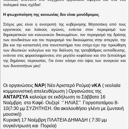
πολεμικά τους σχέδια!
Η φτωχοποίηση της κοινωνίας δεν είναι μονόδρομος
.
Στόχος μας είναι η ανατροπή της κυβέρνησης Μητσοτάκη από τους
εργατικούς και λαϊκούς αγώνες, ενάντια στον περιορισμό των
δημοκρατικών και κοινωνικών δικαιωμάτων, τον περιορισμό της δράσης
των συνδικάτων και τον περιορισμό του δικαιώματος στην απεργία, την
βία και την καταστολή στα πανεπιστήμια που στόχο έχει την προώθηση
των ιδιωτικών κολεγίων και την διάλυση της τριτοβάθμιας εκπαίδευσης,
ενάντια στις φοροελαφρύνσεις στο μεγάλο κεφάλαιο και στο ξεπούλημα
της δημόσιας περιουσίας. Για έναν κόσμο στο ύψος των αναγκών και
των δυνατοτήτων μας!
Οι οργανώσεις
ΝΑΡ
( Νέο Αριστερό Ρεύμα)
νΚΑ
( νεολαία
κομμουνιστική απελευθέρωση ) Οργανώσεις της
ΑΝΤΑΡΣΥΑ
καλούμε σε εκδήλωση το Σάββατο 16
Νοέμβρη
στο Καφέ- Ουζερί
‘’ ΗΛΙΑΣ’’
Γοργοποτάμου 8-
10(7:30 μμ ΣΥΖΗΤΗΣΗ. Θα ακολουθήσει γλέντι με ζωντανή
μουσική)
Κυριακή 17 Νοέμβρη ΠΛΑΤΕΙΑ ΔΗΜΑΔΗ ( 7:30 μμ
συγκέντρωση και
Πορεία)