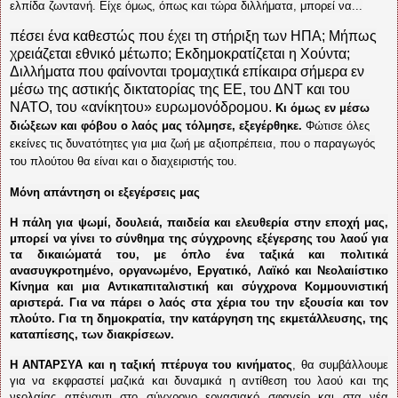
ελπίδα ζωντανή. Είχε όμως, όπως και τώρα διλλήματα, μπορεί να...
πέσει ένα καθεστώς που έχει τη στήριξη των ΗΠΑ; Μήπως
χρειάζεται εθνικό μέτωπο; Εκδημοκρατίζεται η Χούντα;
Διλλήματα που φαίνονται τρομαχτικά επίκαιρα σήμερα εν
μέσω της αστικής δικτατορίας της ΕΕ, του ΔΝΤ και του
ΝΑΤΟ, του «ανίκητου» ευρωμονόδρομου.
Κι όμως εν μέσω
διώξεων και φόβου ο λαός μας τόλμησε, εξεγέρθηκε.
Φώτισε όλες
εκείνες τις δυνατότητες για μια ζωή με αξιοπρέπεια, που ο παραγωγός
του πλούτου θα είναι και ο διαχειριστής του.
Μόνη απάντηση οι εξεγέρσεις μας
Η πάλη για ψωμί, δουλειά, παιδεία και ελευθερία στην εποχή μας,
μπορεί να γίνει το σύνθημα της σύγχρονης εξέγερσης του λαού́ για
τα δικαιώματά του, με όπλο ένα ταξικά και πολιτικά
ανασυγκροτημένο, οργανωμένο, Εργατικό, Λαϊκό και Νεολαιίστικο
Κίνημα και μια Αντικαπιταλιστική και σύγχρονα Κομμουνιστική
αριστερά. Για να πάρει ο λαός στα χέρια του την εξουσία και τον
πλούτο. Για τη δημοκρατία, την κατάργηση της εκμετάλλευσης, της
καταπίεσης, των διακρίσεων.
Η ΑΝΤΑΡΣΥΑ και η ταξική πτέρυγα του κινήματος
, θα συμβάλλουμε
για να εκφραστεί μαζικά και δυναμικά η αντίθεση του λαού και της
νεολαίας απέναντι στο σύγχρονο εργασιακό σφαγείο και στα νέα