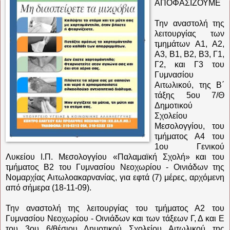
ΑΠΟΦΑΣΙΖΟΥΜΕ
Την αναστολή της
λειτουργίας των
τμημάτων Α1, Α2,
Α3, Β1, Β2, Β3, Γ1,
Γ2, και Γ3 του
Γυμνασίου
Αιτωλικού, της Β΄
τάξης 5ου 7/Θ
Δημοτικού
Σχολείου
Μεσολογγίου, του
τμήματος Α4 του
1ου Γενικού
Λυκείου Ι.Π. Μεσολογγίου «Παλαμαϊκή Σχολή» και του
τμήματος Β2 του Γυμνασίου Νεοχωρίου - Οινιάδων της
Νομαρχίας Αιτωλοακαρνανίας, για εφτά (7) μέρες, αρχόμενη
από σήμερα (18-11-09).
Την αναστολή της λειτουργίας του τμήματος Α2 του
Γυμνασίου Νεοχωρίου - Οινιάδων και των τάξεων Γ, Δ και Ε
του 3ου 6/θέσιου Δημοτικού Σχολείου Αιτωλικού της