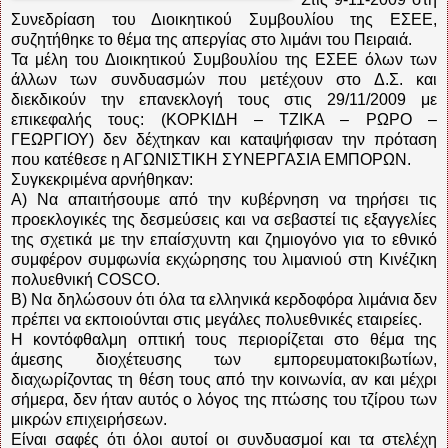
Συνεδρίαση του Διοικητικού Συμβουλίου της ΕΣΕΕ,
συζητήθηκε το θέμα της απεργίας στο λιμάνι του Πειραιά.
Τα μέλη του Διοικητικού Συμβουλίου της ΕΣΕΕ όλων των
άλλων των συνδυασμών που μετέχουν στο Δ.Σ. και
διεκδικούν την επανεκλογή τους στις 29/11/2009 με
επικεφαλής τους: (ΚΟΡΚΙΔΗ – ΤΖΙΚΑ – ΡΩΡΟ –
ΓΕΩΡΓΙΟΥ) δεν δέχτηκαν και καταψήφισαν την πρόταση
που κατέθεσε η ΑΓΩΝΙΣΤΙΚΗ ΣΥΝΕΡΓΑΣΙΑ ΕΜΠΟΡΩΝ.
Συγκεκριμένα αρνήθηκαν:
Α) Να απαιτήσουμε από την κυβέρνηση να τηρήσει τις
προεκλογικές της δεσμεύσεις και να σεβαστεί τις εξαγγελίες
της σχετικά με την επαίσχυντη και ζημιογόνο για το εθνικό
συμφέρον συμφωνία εκχώρησης του λιμανιού στη Κινέζικη
πολυεθνική COSCO.
Β) Να δηλώσουν ότι όλα τα ελληνικά κερδοφόρα λιμάνια δεν
πρέπει να εκποιούνται στις μεγάλες πολυεθνικές εταιρείες.
Η κοντόφθαλμη οπτική τους περιορίζεται στο θέμα της
άμεσης διοχέτευσης των εμπορευματοκιβωτίων,
διαχωρίζοντας τη θέση τους από την κοινωνία, αν και μέχρι
σήμερα, δεν ήταν αυτός ο λόγος της πτώσης του τζίρου των
μικρών επιχειρήσεων.
Είναι σαφές ότι όλοι αυτοί οι συνδυασμοί και τα στελέχη