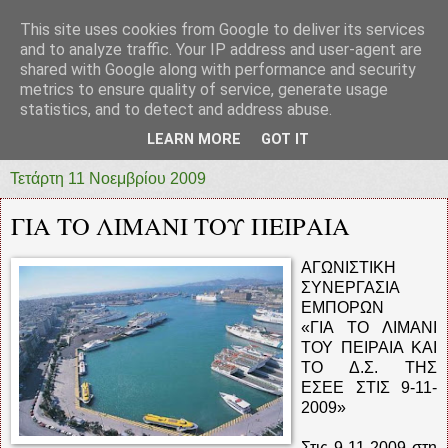
This site uses cookies from Google to deliver its services
prototypia
and to analyze traffic. Your IP address and user-agent are
shared with Google along with performance and security
metrics to ensure quality of service, generate usage
"ΠΡΩΤΟΤΥΠΙΑ" * ΑΝΕΞΑΡΤΗΤΗ-ΗΛΕΚΤΡΟΝΙΚΗ-
statistics, and to detect and address abuse.
ΕΦΗΜΕΡΙΔΑ * ΔΥΤΙΚΗΣ ΕΛΛΑΔΑΣ
LEARN MORE
GOT IT
Τετάρτη 11 Νοεμβρίου 2009
ΓΙΑ ΤΟ ΛΙΜΑΝΙ ΤΟΥ ΠΕΙΡΑΙΑ
ΑΓΩΝΙΣΤΙΚΗ
ΣΥΝΕΡΓΑΣΙΑ
ΕΜΠΟΡΩΝ
«ΓΙΑ ΤΟ ΛΙΜΑΝΙ
ΤΟΥ ΠΕΙΡΑΙΑ ΚΑΙ
ΤΟ Δ.Σ. ΤΗΣ
ΕΣΕΕ ΣΤΙΣ 9-11-
2009»
Στις 9-11-2009 στη