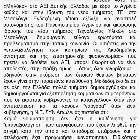
«Μπλόκο» στο ΑΕΙ Δυτικής Ελλάδος με έδρα το Αγρίνιο
καθώς και στην ίδρυση του νέου τμήματος ΤΕΙ στο
Μεσολόγγι. Ενδεχόμενη τέτοια εξέλιξη για αναστολή
αυτονόμησης του Πανεπιστημίου Αγρινίου και ακύρωσης
ίδρυσης του νέου τμήματος Τεχνολογίας Υλικών στο
Μεσολόγγι, δημιουργούν εύλογα ερωτήματα και
προβληματισμό στην τοπική κοινωνία. Οι αιτιάσεις για την
«επαναξιολόγηση των κριτηρίων της Ακαδημαϊκής
οντότητας και της επιστημονικής φυσιογνωμίας» που
πρέπει να διαθέτει ένα ΑΕΙ, μπορεί θεωρητικά να είναι
αποδεκτές, στην πράξη όμως – όπως όλοι γνωρίζουμε –
οδηγούν στην ακύρωση των όποιων θετικών βημάτων
έχουν γίνει στην παραπάνω κατεύθυνση. Με δεδομένο δε ότι
σε όλη την Ελλάδα πολλά τμήματα δημιουργήθηκαν και
δημιουργούνται για εξυπηρέτηση κομματικών συμφερόντων,
που οι εκάστοτε κυβερνόντες τα καταγγέλλουν όταν είναι
αντιπολίτευση και τα κάνουν “γαργάρα” όταν είναι
κυβέρνηση, η Ν.Ε. ΣΥΝ Αιτωλ/νίας πιστεύει ότι:
Καμιά νομιμοποίηση δεν έχει η κυβέρνηση για
“επαναξιολόγηση” των αποφάσεων που έχουν ληφθεί, την
στιγμή κατά την οποία και υποδομές υπάρχουν και η
στελέχωση έχει προχωρήσει ικανοποιητικά. Ειδικότερα