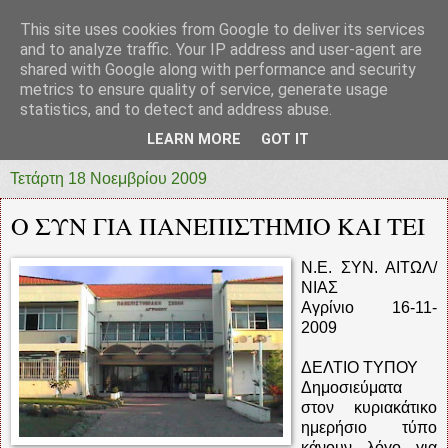
This site uses cookies from Google to deliver its services
prototypia
and to analyze traffic. Your IP address and user-agent are
shared with Google along with performance and security
metrics to ensure quality of service, generate usage
"ΠΡΩΤΟΤΥΠΙΑ" * ΑΝΕΞΑΡΤΗΤΗ-ΗΛΕΚΤΡΟΝΙΚΗ-
statistics, and to detect and address abuse.
ΕΦΗΜΕΡΙΔΑ * ΔΥΤΙΚΗΣ ΕΛΛΑΔΑΣ
LEARN MORE
GOT IT
Τετάρτη 18 Νοεμβρίου 2009
Ο ΣΥΝ ΓΙΑ ΠΑΝΕΠΙΣΤΗΜΙΟ ΚΑΙ ΤΕΙ
Ν.Ε. ΣΥΝ. ΑΙΤΩΛ/
ΝΙΑΣ
Αγρίνιο 16-11-
2009
ΔΕΛΤΙΟ ΤΥΠΟΥ
Δημοσιεύματα
στον κυριακάτικο
ημερήσιο τύπο
κάνουν λόγο για