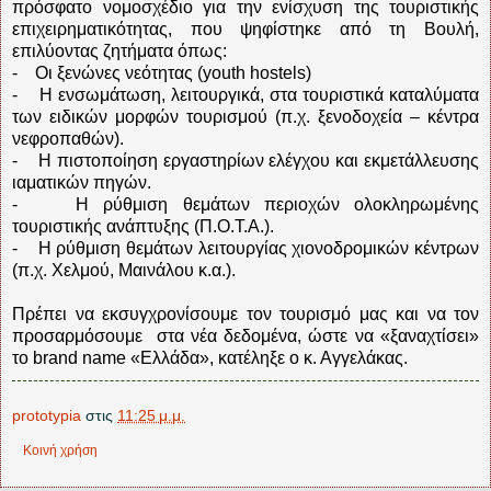
πρόσφατο νομοσχέδιο για την ενίσχυση της τουριστικής
επιχειρηματικότητας, που ψηφίστηκε από τη Βουλή,
επιλύοντας ζητήματα όπως:
- Οι ξενώνες νεότητας (youth hostels)
- Η ενσωμάτωση, λειτουργικά, στα τουριστικά καταλύματα
των ειδικών μορφών τουρισμού (π.χ. ξενοδοχεία – κέντρα
νεφροπαθών).
- Η πιστοποίηση εργαστηρίων ελέγχου και εκμετάλλευσης
ιαματικών πηγών.
- Η ρύθμιση θεμάτων περιοχών ολοκληρωμένης
τουριστικής ανάπτυξης (Π.Ο.Τ.Α.).
- Η ρύθμιση θεμάτων λειτουργίας χιονοδρομικών κέντρων
(π.χ. Χελμού, Μαινάλου κ.α.).
Πρέπει να εκσυγχρονίσουμε τον τουρισμό μας και να τον
προσαρμόσουμε στα νέα δεδομένα, ώστε να «ξαναχτίσει»
το brand name «Ελλάδα», κατέληξε ο κ. Αγγελάκας.
prototypia
στις
11:25 μ.μ.
Κοινή χρήση