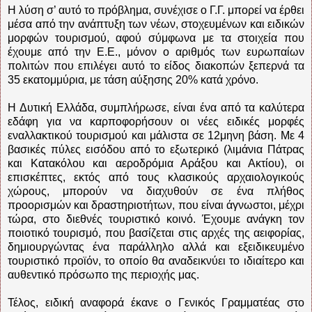
Η λύση σ’ αυτό το πρόβλημα, συνέχισε ο Γ.Γ. μπορεί να έρθει
μέσα από την ανάπτυξη των νέων, στοχευμένων και ειδικών
μορφών τουρισμού, αφού σύμφωνα με τα στοιχεία που
έχουμε από την Ε.Ε., μόνον ο αριθμός των ευρωπαίων
πολιτών που επιλέγει αυτό το είδος διακοπών ξεπερνά τα
35 εκατομμύρια, με τάση αύξησης 20% κατά χρόνο.
Η Δυτική Ελλάδα, συμπλήρωσε, είναι ένα από τα καλύτερα
εδάφη για να καρποφορήσουν οι νέες ειδικές μορφές
εναλλακτικού τουρισμού και μάλιστα σε 12μηνη βάση. Με 4
βασικές πύλες εισόδου από το εξωτερικό (λιμάνια Πάτρας
και Κατακόλου και αεροδρόμια Αράξου και Ακτίου), οι
επισκέπτες, εκτός από τους κλασικούς αρχαιολογικούς
χώρους, μπορούν να διαχυθούν σε ένα πλήθος
προορισμών και δραστηριοτήτων, που είναι άγνωστοι, μέχρι
τώρα, στο διεθνές τουριστικό κοινό. Έχουμε ανάγκη τον
ποιοτικό τουρισμό, που βασίζεται στις αρχές της αειφορίας,
δημιουργώντας ένα παράλληλο αλλά και εξειδικευμένο
τουριστικό προϊόν, το οποίο θα αναδεικνύει το ιδιαίτερο και
αυθεντικό πρόσωπο της περιοχής μας.
Τέλος, ειδική αναφορά έκανε ο Γενικός Γραμματέας στο