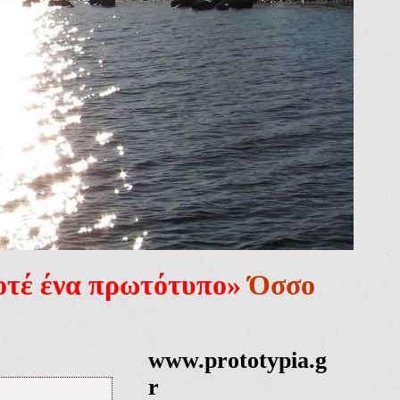
ποτέ ένα πρωτότυπο»
Όσσο
www.prototypia.g
r