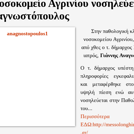
οσοκομείο Αγρινίου νοσηλεύε
ναγνωστόπουλος
Στην παθολογική κλ
νοσοκομείου Αγρινίου,
από χθες ο τ. δήμαρχος
ιατρός,
Γιάννης Αναγ
Ο τ. δήμαρχος υπέστ
πληροφορίες εγκεφαλι
και μεταφέρθηκε στ
υψηλή πίεση ενώ αυ
νοσηλεύεται στην Παθολ
του...
Περισσότερα
ΕΔΩ:http://messolonghi
.gr/