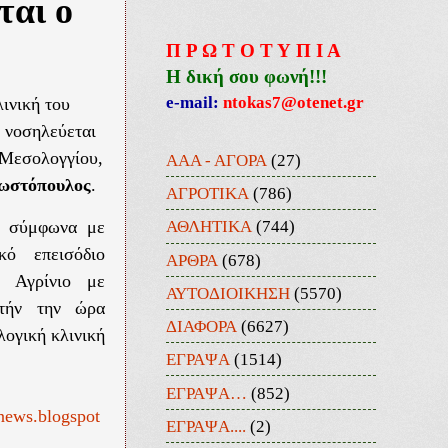
ται ο
Π Ρ Ω Τ Ο Τ Υ Π Ι Α
Η δική σου φωνή!!!
e-mail:
ntokas7@otenet.gr
ινική του
 νοσηλεύεται
 Μεσολογγίου,
ΑΑΑ - ΑΓΟΡΑ
(27)
νωστόπουλος
.
ΑΓΡΟΤΙΚΑ
(786)
ΑΘΛΗΤΙΚΑ
(744)
η σύμφωνα με
κό επεισόδιο
ΑΡΘΡΑ
(678)
ο Αγρίνιο με
ΑΥΤΟΔΙΟΙΚΗΣΗ
(5570)
τήν την ώρα
ΔΙΑΦΟΡΑ
(6627)
ογική κλινική
ΕΓΡΑΨΑ
(1514)
ΕΓΡΑΨΑ…
(852)
news.blogspot
ΕΓΡΑΨΑ....
(2)