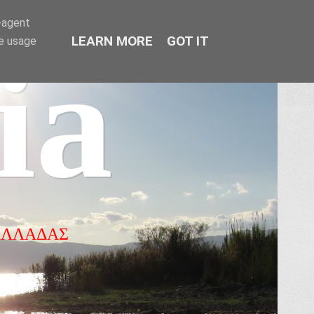
r-agent
LEARN MORE
GOT IT
te usage
ia
ΕΛΛΑΔΑΣ