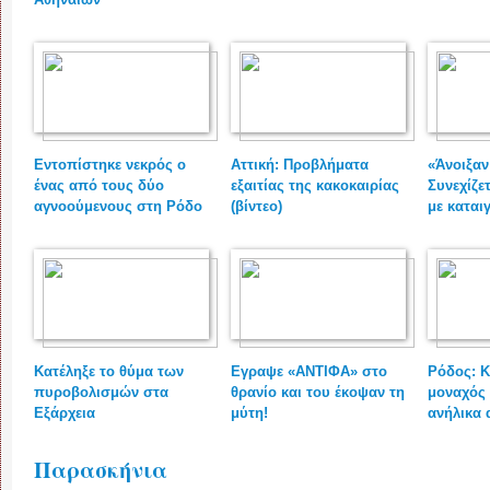
Εντοπίστηκε νεκρός ο
Αττική: Προβλήματα
«Άνοιξαν
ένας από τους δύο
εξαιτίας της κακοκαιρίας
Συνεχίζε
αγνοούμενους στη Ρόδο
(βίντεο)
με καταιγ
Κατέληξε το θύμα των
Εγραψε «ΑΝΤΙΦΑ» στο
Ρόδος: Κ
πυροβολισμών στα
θρανίο και του έκοψαν τη
μοναχός 
Εξάρχεια
μύτη!
ανήλικα 
Παρασκήνια