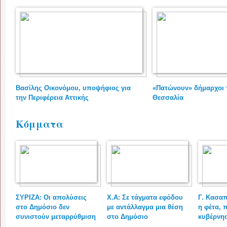
Βασίλης Οικονόμου, υποψήφιος για
«Πατώνουν» δήμαρχοι
την Περιφέρεια Αττικής
Θεσσαλία
Κόμματα
ΣΥΡΙΖΑ: Οι απολύσεις
Χ.Α: Σε τάγματα εφόδου
Γ. Κασαπ
στο Δημόσιο δεν
με αντάλλαγμα μια θέση
η φέτα, 
συνιστούν μεταρρύθμιση
στο Δημόσιο
κυβέρνη