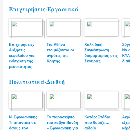
Επιχειρήσεις-Εργασιακά
Επιχειρήσεις:
Για Αθήνα
Χαλκιδική:
Σύγ
Αυξήσεις
ετοιμάζονται οι
Συγκέντρωση
Να 
κεφαλαίου για
αγρότες της
διαμαρτυρίας στις
ΚΥΑ 
ενίσχυση της
Κρήτης
Σκουριές
δια
ρευστότητας
Πολιτιστικά-Διεθνή
Ν. Σφακιανάκης:
Το παρασκήνιο
Kατάρ: Στάδιο
Ακρ
Τι απαντάει σε
του καβγά Βανδή
που θυμίζει…
εξτρ
όσους τον
– Σφακιανάκη για
αιδοίο
κέρδ