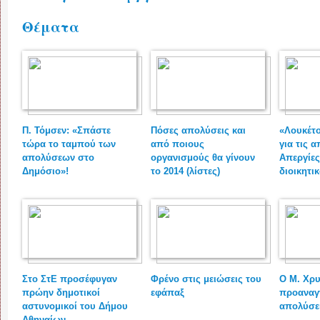
Θέματα
Π. Τόμσεν: «Σπάστε
Πόσες απολύσεις και
«Λουκέτ
τώρα το ταμπού των
από ποιους
για τις 
απολύσεων στο
οργανισμούς θα γίνουν
Απεργίες
Δημόσιο»!
το 2014 (λίστες)
διοικητι
Στο ΣτΕ προσέφυγαν
Φρένο στις μειώσεις του
Ο Μ. Χρ
πρώην δημοτικοί
εφάπαξ
προαναγ
αστυνομικοί του Δήμου
απολύσε
Αθηναίων