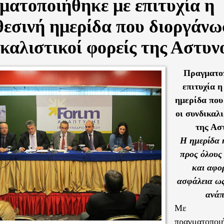
ματοποιήθηκε με επιτυχία η
εσινή ημερίδα που διοργάνω
καλιστικοί φορείς της Αστυν
Πραγματο
επιτυχία η
ημερίδα που
οι συνδικαλι
της Ασ
Η ημερίδα 
προς όλους 
και αφο
ασφάλεια ω
ανάπ
Με επ
πραγματοποι