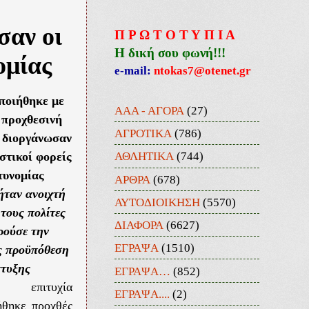
σαν οι
Π Ρ Ω Τ Ο Τ Υ Π Ι Α
Η δική σου φωνή!!!
ομίας
e-mail:
ntokas7@otenet.gr
ποιήθηκε με
ΑΑΑ - ΑΓΟΡΑ
(27)
 προχθεσινή
ΑΓΡΟΤΙΚΑ
(786)
 διοργάνωσαν
ΑΘΛΗΤΙΚΑ
(744)
στικοί φορείς
τυνομίας
ΑΡΘΡΑ
(678)
ήταν ανοιχτή
ΑΥΤΟΔΙΟΙΚΗΣΗ
(5570)
τους πολίτες
ΔΙΑΦΟΡΑ
(6627)
ρούσε την
ΕΓΡΑΨΑ
(1510)
ς προϋπόθεση
τυξης
ΕΓΡΑΨΑ…
(852)
ιτυχία
ΕΓΡΑΨΑ....
(2)
ήθηκε προχθές