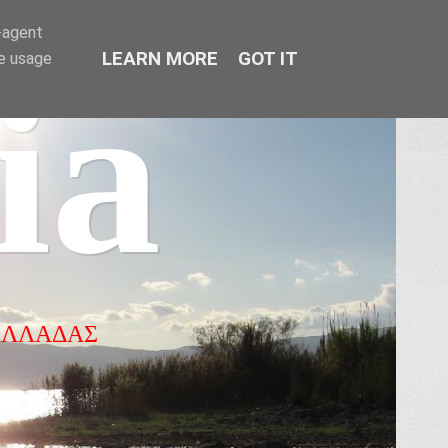
r-agent
LEARN MORE
GOT IT
te usage
ia
ΕΛΛΑΔΑΣ