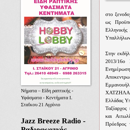
στο ξενοδο
ως Προϋπό
Ελληνικής
Υπαλλήλων 
Στην εκδή
2013/16ο
Ενημέρωσης
Αποκεντρω
Εμμανουήλ
Νήματα – Είδη ραπτικής -
ΧΑΤΖΗΛΑΜΠ
Υφάσματα - Κεντήματα Ι.
Ελλάδας Υ
Σταΐκου 21 Αγρίνιο
Ταξίαρχος
και Αιτω
Jazz Breeze Radio -
Πρόεδρος 
Ραδιοφωνικός