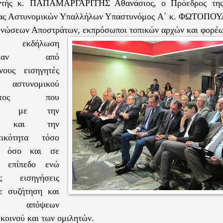
ντής κ. ΠΑΠΑΜΑΡΓΑΡΙΤΗΣ Αθανάσιος, ο Πρόεδρος της
ας Αστυνομικών Υπαλλήλων Υπαστυνόμος Α΄ κ. ΦΩΤΟΠΟΥ
νώσεων Αποστράτων, εκπρόσωποι τοπικών αρχών και φορέω
εκδήλωση
χθηκαν από
νους εισηγητές
αστυνομικού
ροντος που
νται με την
ξη και την
ατικότητα τόσο
ό όσο και σε
ο επίπεδο ενώ
ς εισηγήσεις
ε συζήτηση και
γή απόψεων
 κοινού και των ομιλητών.