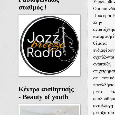
Υποδιευθυ
σταθμός !
Ομοσπονδί
Πρόεδροι Ε
Στην 
αναπτύ
καταρτισμέ
θέματα 
ενδιαφέ
σχετίζο
ανάπτυ
επιχειρημ
σε τοπικ
πανελλήνι
Κέντρο αισθητικής
μετά τι
- Beauty of youth
ακολούθησ
ανταλλα
μεταξύ του