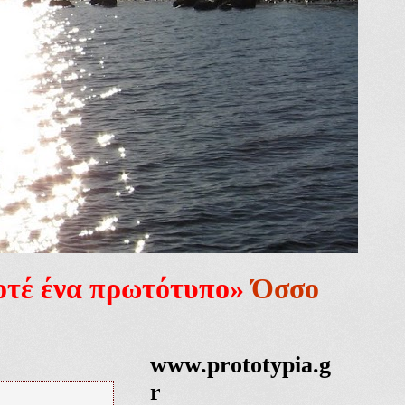
ποτέ ένα πρωτότυπο»
Όσσο
www.prototypia.g
r