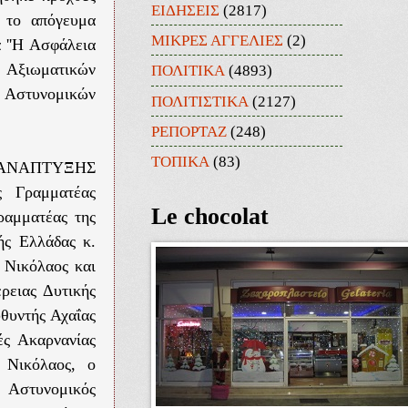
ΕΙΔΗΣΕΙΣ
(2817)
) το απόγευμα
ΜΙΚΡΕΣ ΑΓΓΕΛΙΕΣ
(2)
 ''Η Ασφάλεια
 Αξιωματικών
ΠΟΛΙΤΙΚΑ
(4893)
η Αστυνομικών
ΠΟΛΙΤΙΣΤΙΚΑ
(2127)
ΡΕΠΟΡΤΑΖ
(248)
ΤΟΠΙΚΑ
(83)
UM ΑΝΑΠΤΥΞΗΣ
 Γραμματέας
Le chocolat
ραμματέας της
ής Ελλάδας κ.
Νικόλαος και
ειας Δυτικής
θυντής Αχαΐας
ς Ακαρνανίας
Νικόλαος, ο
 Αστυνομικός