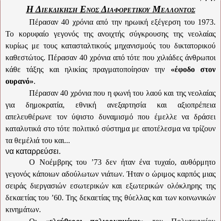
Η Διεκδίκηση Ενός Διαφορετικού Μέλλοντος
Πέρασαν 40 χρόνια από την ηρωική εξέγερση του 1973.
Το κορυφαίο γεγονός της ανοιχτής σύγκρουσης της νεολαίας
κυρίως με τους κατασταλτικούς μηχανισμούς του δικτατορικού
καθεστώτος. Πέρασαν 40 χρόνια από τότε που χιλιάδες άνθρωποι
κάθε τάξης και ηλικίας πραγματοποίησαν την
«έφοδο στον
ουρανό»
.
Πέρασαν 40 χρόνια που η φωνή του λαού και της νεολαίας
για δημοκρατία, εθνική ανεξαρτησία και αξιοπρέπεια
απελευθέρωνε τον ύψιστο δυναμισμό που έμελλε να δράσει
καταλυτικά στο τότε πολιτικό σύστημα με αποτέλεσμα να τρίζουν
τα θεμέλιά του και...
να καταρρεύσει.
Ο Νοέμβρης του ’73 δεν ήταν ένα τυχαίο, αυθόρμητο
γεγονός κάποιων αδούλωτων νιάτων. Ήταν ο ώριμος καρπός μιας
σειράς διεργασιών εσωτερικών και εξωτερικών ολόκληρης της
δεκαετίας του ’60. Της δεκαετίας της θύελλας και των κοινωνικών
κινημάτων.