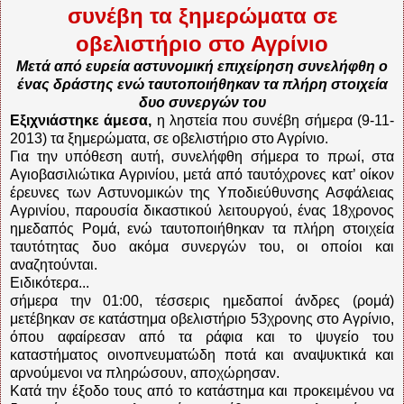
συνέβη τα ξημερώματα σε
οβελιστήριο στο Αγρίνιο
Μετά από ευρεία αστυνομική επιχείρηση συνελήφθη ο
ένας δράστης ενώ ταυτοποιήθηκαν τα πλήρη στοιχεία
δυο συνεργών του
Εξιχνιάστηκε άμεσα,
η ληστεία που συνέβη σήμερα (9-11-
2013) τα ξημερώματα, σε οβελιστήριο στο Αγρίνιο.
Για την υπόθεση αυτή, συνελήφθη σήμερα το πρωί, στα
Αγιοβασιλιώτικα Αγρινίου, μετά από ταυτόχρονες κατ’ οίκον
έρευνες των Αστυνομικών της Υποδιεύθυνσης Ασφάλειας
Αγρινίου, παρουσία δικαστικού λειτουργού, ένας 18χρονος
ημεδαπός Ρομά, ενώ ταυτοποιήθηκαν τα πλήρη στοιχεία
ταυτότητας δυο ακόμα συνεργών του, οι οποίοι και
αναζητούνται.
Ειδικότερα...
σήμερα την 01:00, τέσσερις ημεδαποί άνδρες (ρομά)
μετέβηκαν σε κατάστημα οβελιστήριο 53χρονης στο Αγρίνιο,
όπου αφαίρεσαν από τα ράφια και το ψυγείο του
καταστήματος οινοπνευματώδη ποτά και αναψυκτικά και
αρνούμενοι να πληρώσουν, αποχώρησαν.
Κατά την έξοδο τους από το κατάστημα και προκειμένου να