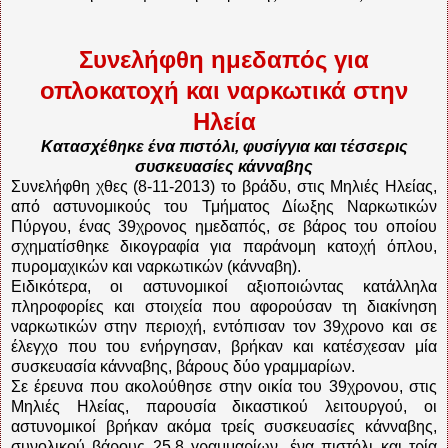
Συνελήφθη ημεδαπός για
οπλοκατοχή και ναρκωτικά στην
Ηλεία
Κατασχέθηκε ένα πιστόλι, φυσίγγια και τέσσερις
συσκευασίες κάνναβης
Συνελήφθη χθες (8-11-2013) το βράδυ, στις Μηλιές Ηλείας,
από αστυνομικούς του Τμήματος Δίωξης Ναρκωτικών
Πύργου, ένας 39χρονος ημεδαπός, σε βάρος του οποίου
σχηματίσθηκε δικογραφία για παράνομη κατοχή όπλου,
πυρομαχικών και ναρκωτικών (κάνναβη).
Ειδικότερα, οι αστυνομικοί αξιοποιώντας κατάλληλα
πληροφορίες και στοιχεία που αφορούσαν τη διακίνηση
ναρκωτικών στην περιοχή, εντόπισαν τον 39χρονο και σε
έλεγχο που του ενήργησαν, βρήκαν και κατέσχεσαν μία
συσκευασία κάνναβης, βάρους δύο γραμμαρίων.
Σε έρευνα που ακολούθησε στην οικία του 39χρονου, στις
Μηλιές Ηλείας, παρουσία δικαστικού λειτουργού, οι
αστυνομικοί βρήκαν ακόμα τρείς συσκευασίες κάνναβης,
συνολικού βάρους 25,8 γραμμαρίων, ένα πιστόλι και τρία