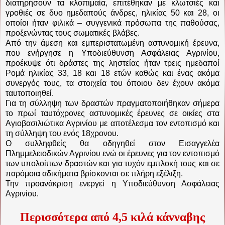
διατηρήσουν τα κλοπιμαία, επιτέθηκαν με κλωτσιές και
γροθιές σε δυο ημεδαπούς άνδρες, ηλικίας 50 και 28, οι
οποίοι ήταν φιλικά – συγγενικά πρόσωπα της παθούσας,
προξενώντας τους σωματικές βλάβες.
Από την άμεση και εμπεριστατωμένη αστυνομική έρευνα,
που ενήργησε η Υποδιεύθυνση Ασφάλειας Αγρινίου,
προέκυψε ότι δράστες της ληστείας ήταν τρεις ημεδαποί
Ρομά ηλικίας 33, 18 και 18 ετών καθώς και ένας ακόμα
συνεργός τους, τα στοιχεία του όποιου δεν έχουν ακόμα
ταυτοποιηθεί.
Για τη σύλληψη των δραστών πραγματοποιήθηκαν σήμερα
το πρωί ταυτόχρονες αστυνομικές έρευνες σε οικίες στα
Αγιοβασιλιώτικα Αγρινίου με αποτέλεσμα τον εντοπισμό και
τη σύλληψη του ενός 18χρονου.
Ο συλληφθείς θα οδηγηθεί στον Εισαγγελέα
Πλημμελειοδικών Αγρινίου ενώ οι έρευνες για τον εντοπισμό
των υπολοίπων δραστών και για τυχόν εμπλοκή τους και σε
παρόμοια αδικήματα βρίσκονται σε πλήρη εξέλιξη.
Την προανάκριση ενεργεί η Υποδιεύθυνση Ασφάλειας
Αγρινίου.
Περισσότερα από 4,5 κιλά κάνναβης