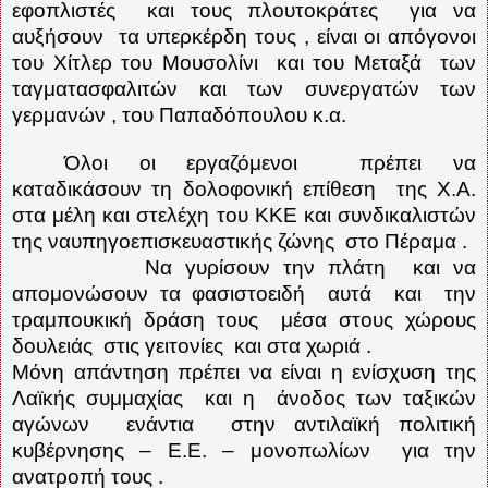
εφοπλιστές
και τους πλουτοκράτες
για να
αυξήσουν
τα υπερκέρδη τους , είναι οι απόγονοι
του Χίτλερ του Μουσολίνι
και του Μεταξά
των
ταγματασφαλιτών και των συνεργατών των
γερμανών , του Παπαδόπουλου κ.α.
Όλοι οι εργαζόμενοι
πρέπει να
καταδικάσουν τη δολοφονική επίθεση
της Χ.Α.
στα μέλη και στελέχη του ΚΚΕ και συνδικαλιστών
της ναυπηγοεπισκευαστικής ζώνης
στο Πέραμα .
Να γυρίσουν την πλάτη
και να
απομονώσουν τα φασιστοειδή
αυτά
και
την
τραμπουκική δράση τους
μέσα στους χώρους
δουλειάς
στις γειτονίες
και στα χωριά .
Μόνη απάντηση πρέπει να είναι η ενίσχυση της
Λαϊκής συμμαχίας
και η
άνοδος των ταξικών
αγώνων
ενάντια
στην αντιλαϊκή πολιτική
κυβέρνησης – Ε.Ε. – μονοπωλίων
για την
ανατροπή τους .