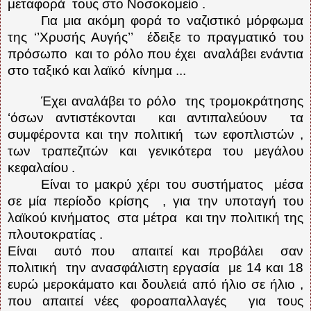
μεταφορά
τους στο Νοσοκομείο .
Για μια ακόμη φορά το ναζιστικό μόρφωμα
της ‘’Χρυσής Αυγής’’
έδειξε το πραγματικό του
πρόσωπο
και το ρόλο που έχει
αναλάβει ενάντια
στο ταξικό και λαϊκό
κίνημα ...
Έχει αναλάβει το ρόλο
της τρομοκράτησης
‘όσων αντιστέκονται
και αντιπαλεύουν
τα
συμφέροντα και την πολιτική
των εφοπλιστών ,
των τραπεζιτών και γενικότερα του μεγάλου
κεφαλαίου .
Είναι το μακρύ χέρι του συστήματος
μέσα
σε μία περίοδο κρίσης
, για την υποταγή του
λαϊκού κινήματος
στα μέτρα
και την πολιτική της
πλουτοκρατίας .
Είναι
αυτό που
απαιτεί και προβάλει
σαν
πολιτική
την ανασφάλιστη εργασία
με 14 και 18
ευρώ μεροκάματο και δουλειά από ήλιο σε ήλιο ,
που απαιτεί νέες φοροαπαλλαγές
για τους