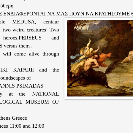
εύθερη
Σ ΕΝΔΙΑΦΕΡΟΝΤΑΙ ΝΑ ΜΑΣ ΠΟΥΝ ΝΑ ΚΡΑΤΗΣΟΥΜΕ 
ible MEDUSA, centaur
 two weird creatures! Two
 heroes,PERSEUS and
versus them .
s will come alive through
f
erNIKI KAPARIi and the
soundscapes of
 YANNIS PSIMADAS
ay at the NATIONAL
LOGICAL MUSEUM OF
thens Greece
nces 11:00 and 12:00