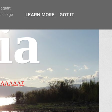
r-agent
LEARN MORE
GOT IT
te usage
ia
ΕΛΛΑΔΑΣ