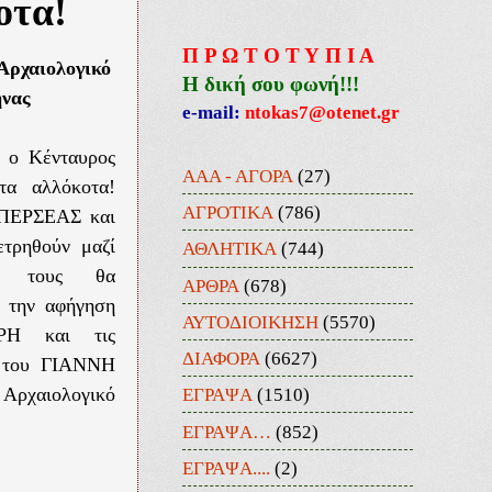
οτα!
Π Ρ Ω Τ Ο Τ Υ Π Ι Α
Αρχαιολογικό
Η δική σου φωνή!!!
ήνας
e-mail:
ntokas7@otenet.gr
ο Κένταυρος
ΑΑΑ - ΑΓΟΡΑ
(27)
τα αλλόκοτα!
ΑΓΡΟΤΙΚΑ
(786)
 ΠΕΡΣΕΑΣ και
τρηθούν μαζί
ΑΘΛΗΤΙΚΑ
(744)
ες τους θα
ΑΡΘΡΑ
(678)
 την αφήγηση
ΑΥΤΟΔΙΟΙΚΗΣΗ
(5570)
Η και τις
ΔΙΑΦΟΡΑ
(6627)
ς του ΓΙΑΝΝΗ
ΕΓΡΑΨΑ
(1510)
Αρχαιολογικό
ΕΓΡΑΨΑ…
(852)
ΕΓΡΑΨΑ....
(2)