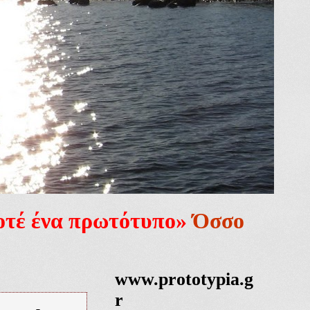
ποτέ ένα πρωτότυπο»
Όσσο
www.prototypia.g
r