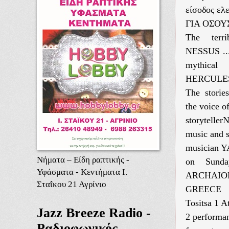
είσοδος ελ
ΓΙΑ ΟΣΟΥ
The terr
NESSUS ...
mythical
HERCULES 
The storie
the voice o
storytell
music and 
musician
Νήματα – Είδη ραπτικής -
on Sund
Υφάσματα - Κεντήματα Ι.
ARCHAIO
Σταΐκου 21 Αγρίνιο
GREECE
Tositsa 1 A
Jazz Breeze Radio -
2 performa
Ραδιοφωνικός