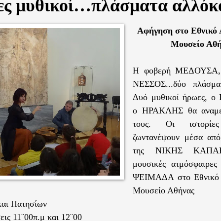
ς μυθικοί…πλάσματα αλλόκ
Αφήγηση στο Εθνικό 
Μουσείο Αθ
Η φοβερή ΜΕΔΟΥΣΑ, 
ΝΕΣΣΟΣ...δύο πλάσμα
Δυό μυθικοί ήρωες, ο
ο ΗΡΑΚΛΗΣ θα αναμε
τους. Οι ιστορί
ζωντανέψουν μέσα από
της ΝΙΚΗΣ ΚΑΠΑΡ
μουσικές ατμόσφαιρε
ΨΕΙΜΑΔΑ στο Εθνικό 
Μουσείο Αθήνας
και Πατησίων
εις 11¨00π.μ και 12¨00