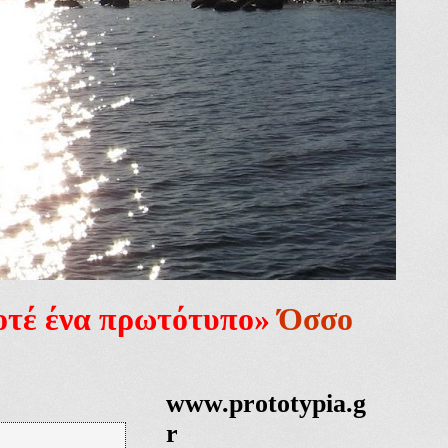
ποτέ ένα πρωτότυπο»
Όσσο
www.prototypia.g
r