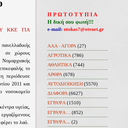
ο
Π Ρ Ω Τ Ο Τ Υ Π Ι Α
Η δική σου φωνή!!!
e-mail:
ntokas7@otenet.gr
Υ ΚΚΕ ΓΙΑ
ανελλαδικής
ΑΑΑ - ΑΓΟΡΑ
(27)
 σε χώρους
ΑΓΡΟΤΙΚΑ
(786)
 Νομαρχιακής
ΑΘΛΗΤΙΚΑ
(744)
επικεφαλής το
ΑΡΘΡΑ
(678)
η περιόδευσε
ΑΥΤΟΔΙΟΙΚΗΣΗ
(5570)
τίου 2011 και
 νοσοκομείο
ΔΙΑΦΟΡΑ
(6627)
ΕΓΡΑΨΑ
(1510)
κέντρα υγείας,
ΕΓΡΑΨΑ…
(852)
ς εργαζόμενους
ΕΓΡΑΨΑ....
(2)
μφέρει το λαό.