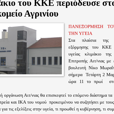
άκιο του ΚΚΕ περιόδευσε στ
ομείο Αγρινίου
ΠΑΝΕΞΟΡΜΗΣΗ ΤΟ
ΤΗΝ ΥΓΕΙΑ
Στα πλαίσια της π
εξόρμησης του ΚΚΕ
υγείας κλιμάκιο της
Επιτροπής Αιτ/νιας με 
βουλευτή Νίκο Μωραΐτ
σήμερα Τετάρτη 2 Μαρ
ώρα 11 το πρωί στο
ή οργάνωση Αιτ/νιας θα επισκεφτεί το επόμενο διάστημα τα 
ατρεία και ΙΚΑ του νομού προκειμένου να συζητήσει με του
 για τις εξελίξεις στην υγεία, τι προωθεί η κυβέρνηση, τι συ