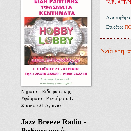
Ν.Ε. ΑΙΤ/
Αναρτήθηκ
Ετικέτες
ΠΟ
Νεότερη α
Νήματα – Είδη ραπτικής -
Υφάσματα - Κεντήματα Ι.
Σταΐκου 21 Αγρίνιο
Jazz Breeze Radio -
Ραδιοφωνικός