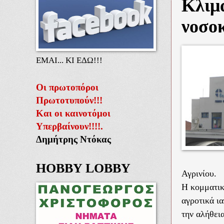
Κλιμ
νοσοκ
ΕΜΑΙ... ΚΙ ΕΔΩ!!!
Οι πρωτοπόροι
Πρωτοτυπούν!!!
Και οι καινοτόμοι
Υπερβαίνουν!!!!.
Δημήτρης Ντόκας
HOBBY LOBBY
Αγρινίου.
Η κομματικ
αγροτικά ι
την αλήθεια