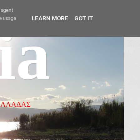
r-agent
LEARN MORE
GOT IT
te usage
ia
ΕΛΛΑΔΑΣ