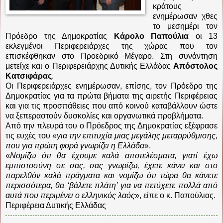
κράτους
ενημέρωσαν χθες
το μεσημέρι τον
Πρόεδρο της Δημοκρατίας
Κάρολο Παπούλια
οι 13
εκλεγμένοι Περιφερειάρχες της χώρας που τον
επισκέφθηκαν στο Προεδρικό Μέγαρο. Στη συνάντηση
μετείχε και ο Περιφερειάρχης Δυτικής Ελλάδας
Απόστολος
Κατσιφάρας
.
Οι Περιφερειάρχες ενημέρωσαν, επίσης, τον Πρόεδρο της
Δημοκρατίας για τα πρώτα βήματα της αιρετής Περιφέρειας
και για τις προσπάθειες που από κοινού καταβάλλουν ώστε
να ξεπεραστούν δυσκολίες και οργανωτικά προβλήματα.
Από την πλευρά του ο Πρόεδρος της Δημοκρατίας εξέφρασε
τις ευχές του «
για την επιτυχία μιας μεγάλης μεταρρύθμισης,
που για πρώτη φορά γνωρίζει η Ελλάδα
».
«
Νομίζω ότι θα έχουμε καλά αποτελέσματα, γιατί έχω
εμπιστοσύνη σε σας, σας γνωρίζω, έχετε κάνει και στο
παρελθόν καλά πράγματα και νομίζω ότι τώρα θα κάνετε
περισσότερα, θα ‘βάλετε πλάτη’ για να πετύχετε πολλά από
αυτά που περιμένει ο ελληνικός λαός
», είπε ο κ. Παπούλιας.
Περιφέρεια Δυτικής Ελλάδας