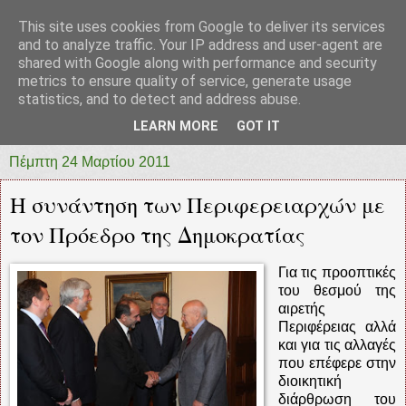
This site uses cookies from Google to deliver its services
prototypia
and to analyze traffic. Your IP address and user-agent are
shared with Google along with performance and security
metrics to ensure quality of service, generate usage
"ΠΡΩΤΟΤΥΠΙΑ" * ΑΝΕΞΑΡΤΗΤΗ-ΗΛΕΚΤΡΟΝΙΚΗ-
statistics, and to detect and address abuse.
ΕΦΗΜΕΡΙΔΑ * ΔΥΤΙΚΗΣ ΕΛΛΑΔΑΣ
LEARN MORE
GOT IT
Πέμπτη 24 Μαρτίου 2011
Η συνάντηση των Περιφερειαρχών με
τον Πρόεδρο της Δημοκρατίας
Για τις προοπτικές
του θεσμού της
αιρετής
Περιφέρειας αλλά
και για τις αλλαγές
που επέφερε στην
διοικητική
διάρθρωση του