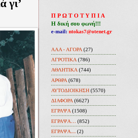
ά γι’
Π Ρ Ω Τ Ο Τ Υ Π Ι Α
Η δική σου φωνή!!!
e-mail:
ntokas7@otenet.gr
ΑΑΑ - ΑΓΟΡΑ
(27)
ΑΓΡΟΤΙΚΑ
(786)
ΑΘΛΗΤΙΚΑ
(744)
ΑΡΘΡΑ
(678)
ΑΥΤΟΔΙΟΙΚΗΣΗ
(5570)
ΔΙΑΦΟΡΑ
(6627)
ΕΓΡΑΨΑ
(1508)
ΕΓΡΑΨΑ…
(852)
ΕΓΡΑΨΑ....
(2)