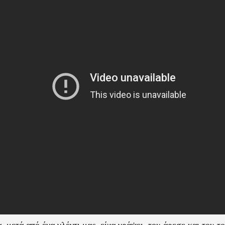
, μετά από ένα γλέντι μας, είχα γράψει, του άρεσε και του το