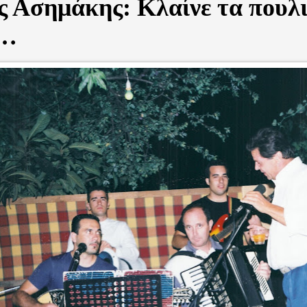
 Ασημάκης: Κλαίνε τα πουλι
α…