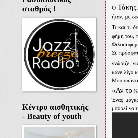
Τάκης
σταθμός !
Ο
ήταν, με δε
Τι και τι 
φήμη του, τ
Φιλοσοφημέ
Σε πρόσφατ
γνώριζε, γ
κάνε λίγο κ
Μου απάντ
«Αν το 
Ένας μάγκα
Κέντρο αισθητικής
μπορεί να τ
- Beauty of youth