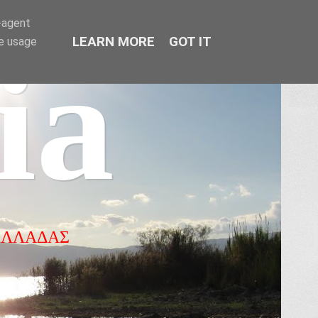
r-agent
LEARN MORE
GOT IT
te usage
ia
ΕΛΛΑΔΑΣ