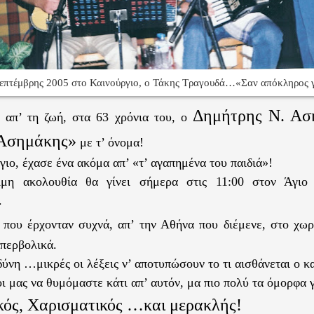
επτέμβρης 2005 στο Καινούργιο, ο Τάκης Τραγουδά…«Σαν απόκληρος γ
Δημήτρης Ν. Ασ
 απ’ τη ζωή, στα 63 χρόνια του, ο
Ασημάκης»
με τ’ όνομα!
γιο, έχασε ένα ακόμα απ’ «τ’ αγαπημένα του παιδιά»!
μη ακολουθία θα γίνει σήμερα στις 11:00 στον Άγιο
.
ς
που έρχονταν συχνά, απ’ την Αθήνα που διέμενε, στο χωρ
περβολικά.
δύνη …μικρές οι λέξεις ν’ αποτυπώσουν το τι αισθάνεται ο κ
ι μας να θυμόμαστε κάτι απ’ αυτόν, μα πιο πολύ τα όμορφα γ
κός, Χαρισματικός …και μερακλής!