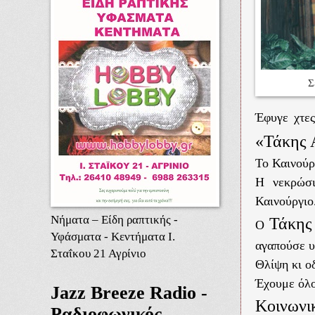
Σ
Έφυγε χτες
«Τάκης 
Το Καινούρ
Η νεκρώσι
Καινούργιο
Νήματα – Είδη ραπτικής -
Τάκη
Ο
Υφάσματα - Κεντήματα Ι.
αγαπούσε υ
Σταΐκου 21 Αγρίνιο
Θλίψη κι ο
Έχουμε όλο
Jazz Breeze Radio -
Κοινωνι
Ραδιοφωνικός