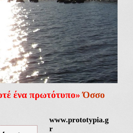
ποτέ ένα πρωτότυπο»
Όσσο
www.prototypia.g
r