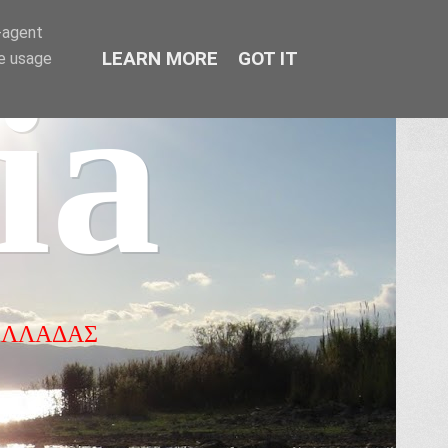
r-agent
LEARN MORE
GOT IT
te usage
ia
ΕΛΛΑΔΑΣ