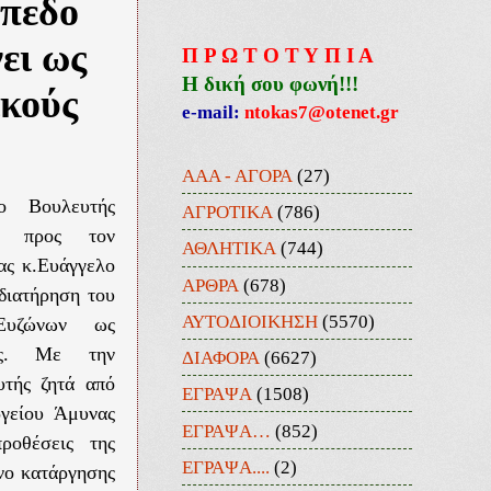
όπεδο
ει ως
Π Ρ Ω Τ Ο Τ Υ Π Ι Α
Η δική σου φωνή!!!
ικούς
e-mail:
ntokas7@otenet.gr
ΑΑΑ - ΑΓΟΡΑ
(27)
ο Βουλευτής
ΑΓΡΟΤΙΚΑ
(786)
ς προς τον
ΑΘΛΗΤΙΚΑ
(744)
ας κ.Ευάγγελο
ΑΡΘΡΑ
(678)
διατήρηση του
ΑΥΤΟΔΙΟΙΚΗΣΗ
(5570)
Ευζώνων ως
ης. Με την
ΔΙΑΦΟΡΑ
(6627)
τής ζητά από
ΕΓΡΑΨΑ
(1508)
γείου Άμυνας
ΕΓΡΑΨΑ…
(852)
ροθέσεις της
ΕΓΡΑΨΑ....
(2)
νο κατάργησης