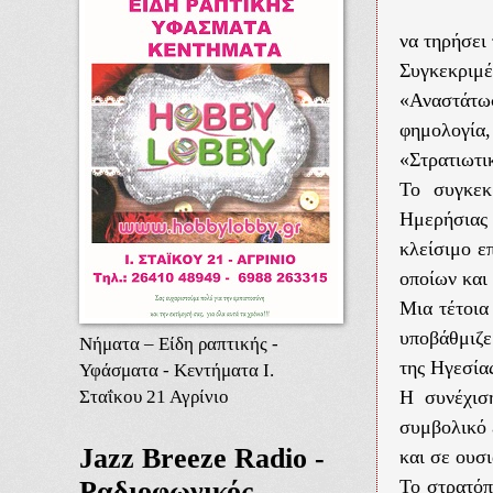
να τηρήσει 
Συγκεκριμ
«Αναστάτωσ
φημολογία
«Στρατιωτι
Το συγκεκ
Ημερήσιας
κλείσιμο ε
οποίων και
Μια τέτοια
υποβάθμιζε
Νήματα – Είδη ραπτικής -
της Ηγεσία
Υφάσματα - Κεντήματα Ι.
Σταΐκου 21 Αγρίνιο
Η συνέχισ
συμβολικό 
Jazz Breeze Radio -
και σε ουσι
Ραδιοφωνικός
Το στρατόπ