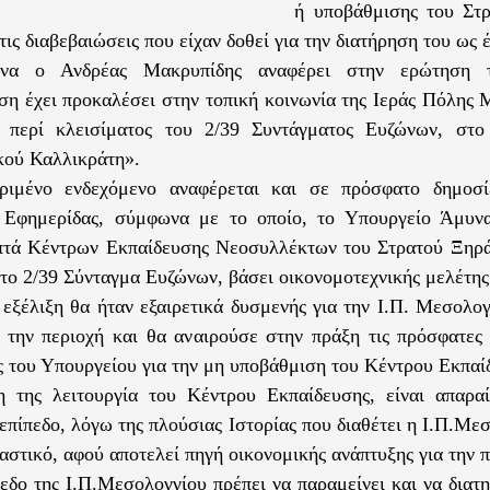
ή υποβάθμισης του Στρ
τις διαβεβαιώσεις που είχαν δοθεί για την διατήρηση του ως έ
ένα ο Ανδρέας Μακρυπίδης αναφέρει στην ερώτηση 
η έχει προκαλέσει στην τοπική κοινωνία της Ιεράς Πόλης 
, περί κλεισίματος του 2/39 Συντάγματος Ευζώνων, στο
κού Καλλικράτη».
ριμένο ενδεχόμενο αναφέρεται και σε πρόσφατο δημοσί
 Εφημερίδας, σύμφωνα με το οποίο, το Υπουργείο Άμυνα
πτά Κέντρων Εκπαίδευσης Νεοσυλλέκτων του Στρατού Ξηρά
 το 2/39 Σύνταγμα Ευζώνων, βάσει οικονομοτεχνικής μελέτης 
 εξέλιξη θα ήταν εξαιρετικά δυσμενής για την Ι.Π. Μεσολο
 την περιοχή και θα αναιρούσε στην πράξη τις πρόσφατες 
ς του Υπουργείου για την μη υποβάθμιση του Κέντρου Εκπαί
η της λειτουργία του Κέντρου Εκπαίδευσης, είναι απαρα
επίπεδο, λόγω της πλούσιας Ιστορίας που διαθέτει η Ι.Π.Με
αστικό, αφού αποτελεί πηγή οικονομικής ανάπτυξης για την π
εδο της Ι.Π.Μεσολογγίου πρέπει να παραμείνει και να διατη