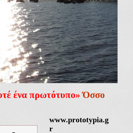
ποτέ ένα πρωτότυπο»
Όσσο
www.prototypia.g
r