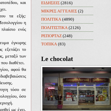
ατοπέδου, και
ΕΙΔΗΣΕΙΣ
(2816)
χει.
ΜΙΚΡΕΣ ΑΓΓΕΛΙΕΣ
(2)
του τα εξής:
ΠΟΛΙΤΙΚΑ
(4890)
Μεσολογγίου η
ΠΟΛΙΤΙΣΤΙΚΑ
(2126)
 πλαίσιο ενός
ΡΕΠΟΡΤΑΖ
(248)
ευμα έγκυρης
ΤΟΠΙΚΑ
(83)
ς εξετάζει το
ς, μεταξύ των
Le chocolat
που διαθέτει.
γγίου, αφού θα
διαβεβαιώσεις
δευσης.
ίτητη τόσο σε
σολογγίου, όσο
εριοχή.
ρηθεί ως έχει,