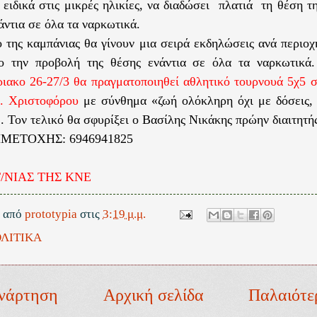
 ειδικά στις μικρές ηλικίες, να διαδώσει πλατιά τη θέση 
νάντια σε όλα τα ναρκωτικά.
ο της καμπάνιας θα γίνουν μια σειρά εκδηλώσεις ανά περιοχ
νο την προβολή της θέσης ενάντια σε όλα τα ναρκωτικά
ιακο 26-27/3 θα πραγματοποιηθεί αθλητικό τουρνουά 5χ5 σ
γ. Χριστοφόρου
με σύνθημα
«ζωή ολόκληρη όχι με δόσεις,
.
Τον τελικό θα σφυρίξει ο
Βασίλης Νικάκης
πρώην διαιτητή
ΜΕΤΟΧΗΣ: 6946941825
Τ/ΝΙΑΣ ΤΗΣ ΚΝΕ
ε από
prototypia
στις
3:19 μ.μ.
ΛΙΤΙΚΑ
νάρτηση
Αρχική σελίδα
Παλαιότε