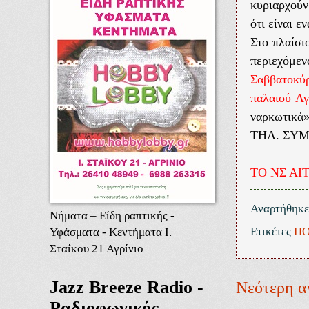
κυριαρχούν
ότι είναι ε
Στο πλαίσι
περιεχόμε
Σαββατοκύρ
παλαιού Α
ναρκωτικά»
TΗΛ. ΣΥΜ
ΤΟ ΝΣ ΑΙ
Αναρτήθηκ
Νήματα – Είδη ραπτικής -
Ετικέτες
ΠΟ
Υφάσματα - Κεντήματα Ι.
Σταΐκου 21 Αγρίνιο
Jazz Breeze Radio -
Νεότερη α
Ραδιοφωνικός