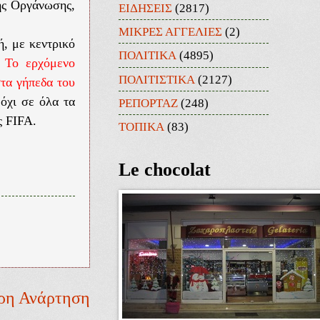
της Οργάνωσης,
ΕΙΔΗΣΕΙΣ
(2817)
ΜΙΚΡΕΣ ΑΓΓΕΛΙΕΣ
(2)
ή, με κεντρικό
ΠΟΛΙΤΙΚΑ
(4895)
.
Το ερχόμενο
ΠΟΛΙΤΙΣΤΙΚΑ
(2127)
τα γήπεδα του
 όχι σε όλα τα
ΡΕΠΟΡΤΑΖ
(248)
ς FIFA.
ΤΟΠΙΚΑ
(83)
Le chocolat
ρη Ανάρτηση