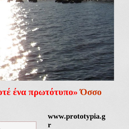
ποτέ ένα πρωτότυπο»
Όσσο
www.prototypia.g
r