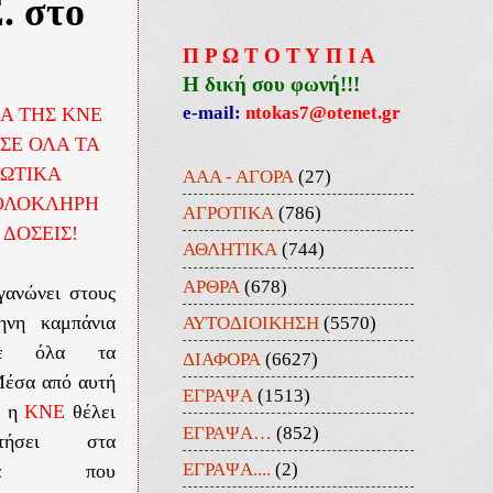
. στο
Π Ρ Ω Τ Ο Τ Υ Π Ι Α
Η δική σου φωνή!!!
e-mail:
ntokas7@otenet.gr
Α ΤΗΣ ΚΝΕ
ΣΕ ΟΛΑ ΤΑ
ΩΤΙΚΑ
ΑΑΑ - ΑΓΟΡΑ
(27)
 ΟΛΟΚΛΗΡΗ
ΑΓΡΟΤΙΚΑ
(786)
 ΔΟΣΕΙΣ!
ΑΘΛΗΤΙΚΑ
(744)
ΑΡΘΡΑ
(678)
γανώνει στους
ΑΥΤΟΔΙΟΙΚΗΣΗ
(5570)
μηνη καμπάνια
σε όλα τα
ΔΙΑΦΟΡΑ
(6627)
έσα από αυτή
ΕΓΡΑΨΑ
(1513)
α η
ΚΝΕ
θέλει
ΕΓΡΑΨΑ…
(852)
τήσει στα
ΕΓΡΑΨΑ....
(2)
ήματα που