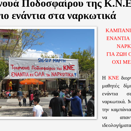
νουά Ποδοσφαίρου της Κ.Ν.Ε
ιο ενάντια στα ναρκωτικά
ΚΑΜΠΑΝΙ
ΕΝΑΝΤΙΑ 
ΝΑΡΚ
ΓΙΑ ΖΩΗ
ΟΧΙ ΜΕ
Η
ΚΝΕ
διορ
μαθητές
δί
ενάντια 
ναρκωτικά.
Μ
την καμπάνι
να απαν
ιδεολογ