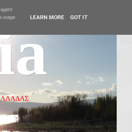
r-agent
LEARN MORE
GOT IT
te usage
ia
ΕΛΛΑΔΑΣ