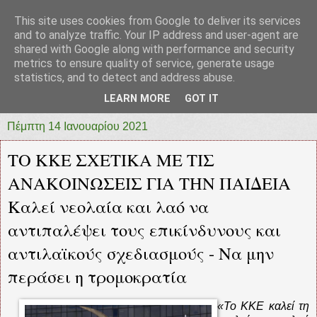
This site uses cookies from Google to deliver its services
prototypia
and to analyze traffic. Your IP address and user-agent are
shared with Google along with performance and security
metrics to ensure quality of service, generate usage
"ΠΡΩΤΟΤΥΠΙΑ" * ΑΝΕΞΑΡΤΗΤΗ-ΗΛΕΚΤΡΟΝΙΚΗ-
statistics, and to detect and address abuse.
ΕΦΗΜΕΡΙΔΑ * ΔΥΤΙΚΗΣ ΕΛΛΑΔΑΣ
LEARN MORE
GOT IT
Πέμπτη 14 Ιανουαρίου 2021
ΤΟ ΚΚΕ ΣΧΕΤΙΚΑ ΜΕ ΤΙΣ
ΑΝΑΚΟΙΝΩΣΕΙΣ ΓΙΑ ΤΗΝ ΠΑΙΔΕΙΑ
Καλεί νεολαία και λαό να
αντιπαλέψει τους επικίνδυνους και
αντιλαϊκούς σχεδιασμούς - Να μην
περάσει η τρομοκρατία
«Το ΚΚΕ καλεί τη