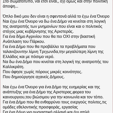
Στο σωματοτυπο, ναι έτσι είναι,, όχι όμως και στην πολιτική
άποψη...
Όπλο δικό μου δεν είναι η σφεντονά αλλά το έχω ένα Όνειρο
Ναι έχω ένα Όνειρο να δω ένα Δήμο να κινείται στη λογική
της ανατροπής των μνημονίων που είναι και ο πολιτικός
στόχος μιας κυβέρνησης της Αριστεράς.
Για ένα δήμο Αγρινίου που θα πει ΟΧΙ στην βιαστική
Ανάπλαση του Πάρκου.
Για ένα Δήμο που θα προβάλλει τα προβλήματα που
ταλανιζουντην λίμνη Τριχωνιδα,την μεγαλύτερη λίμνη της
Ελλάδος και με πόσιμο νερό.
Να δω ένα Δήμο που κινείται στη λογική της ανατροπής του
Καλλικράτη.
Που άφησε χωρίς πόρους μικρές κοινότητες.
Που δημιούργησε αχανείς Δήμους.
Ναι έχω ένα Όνειρο για ένα Δήμο της ευημερίας και της
ανάπτυξης για ένα Δήμο της Αριστερας,φορεα του
καινουργιου,του βιώσιμου για την κοινωνία και τον τόπο.
Για ένα Δήμο που θα ενθαρρύνει τους ενεργούς πολιτες,τις
ομάδες εθελοντικής προσφοράς, εργασίας
Για ένα Δήμο για ουσιαστική αλλαγή και όχι απλά