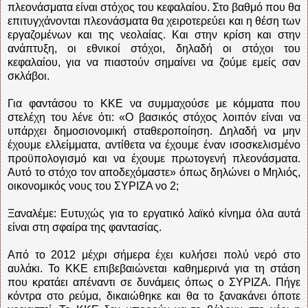
πλεονάσματα είναι στόχος του κεφαλαίου. Στο βαθμό που θα
επιτυγχάνονται πλεονάσματα θα χειροτερεύει και η θέση των
εργαζομένων και της νεολαίας. Και στην κρίση και στην
ανάπτυξη, οι εθνικοί στόχοι, δηλαδή οι στόχοι του
κεφαλαίου, για να πιαστούν σημαίνει να ζούμε εμείς σαν
σκλάβοι.
Για φαντάσου το ΚΚΕ να συμμαχούσε με κόμματα που
στελέχη του λένε ότι: «Ο βασικός στόχος λοιπόν είναι να
υπάρχει δημοσιονομική σταθεροποίηση. Δηλαδή να μην
έχουμε ελλείμματα, αντίθετα να έχουμε έναν ισοσκελισμένο
προϋπολογισμό και να έχουμε πρωτογενή πλεονάσματα.
Αυτό το στόχο τον αποδεχόμαστε» όπως δηλώνει ο Μηλιός,
οικονομικός νους του ΣΥΡΙΖΑ νο 2;
Ξαναλέμε: Ευτυχώς για το εργατικό λαϊκό κίνημα όλα αυτά
είναι στη σφαίρα της φαντασίας.
Από το 2012 μέχρι σήμερα έχει κυλήσει πολύ νερό στο
αυλάκι. Το ΚΚΕ επιβεβαιώνεται καθημερινά για τη στάση
που κρατάει απέναντι σε δυνάμεις όπως ο ΣΥΡΙΖΑ. Πήγε
κόντρα στο ρεύμα, δικαιώθηκε και θα το ξανακάνει όποτε