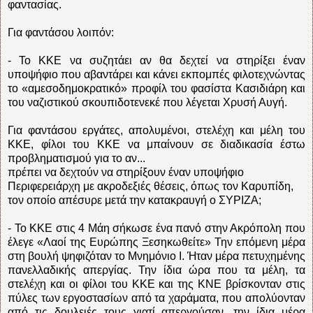
φαντασίας.
Για φαντάσου λοιπόν:
- Το ΚΚΕ να συζητάει αν θα δεχτεί να στηρίξει έναν
υποψήφιο που αβαντάρει και κάνει εκπομπές φιλοτεχνώντας
το «αμεσοδημοκρατικό» προφίλ του φασίστα Κασιδιάρη και
του ναζιστικού σκουπιδοτενεκέ που λέγεται Χρυσή Αυγή.
Για φαντάσου εργάτες, απολυμένοι, στελέχη και μέλη του
ΚΚΕ, φίλοι του ΚΚΕ να μπαίνουν σε διαδικασία έστω
προβληματισμού για το αν...
πρέπει να δεχτούν να στηρίξουν έναν υποψήφιο
Περιφερειάρχη με ακροδεξιές θέσεις, όπως τον Καρυπίδη,
τον οποίο απέσυρε μετά την κατακραυγή ο ΣΥΡΙΖΑ;
- Το ΚΚΕ στις 4 Μάη σήκωσε ένα πανό στην Ακρόπολη που
έλεγε «Λαοί της Ευρώπης Ξεσηκωθείτε» Την επόμενη μέρα
στη βουλή ψηφιζόταν το Μνημόνιο I. Ήταν μέρα πετυχημένης
πανελλαδικής απεργίας. Την ίδια ώρα που τα μέλη, τα
στελέχη και οι φίλοι του ΚΚΕ και της ΚΝΕ βρίσκονταν στις
πύλες των εργοστασίων από τα χαράματα, που απολύονταν
από τις δουλειές τους γιατί απεργούσαν, την ίδια μέρα