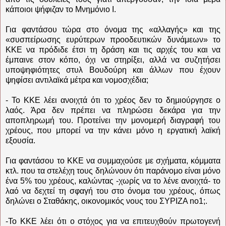
κάποιοι ψήφιζαν το Μνημόνιο Ι.
Για φαντάσου τώρα στο όνομα της «αλλαγής» και της
«συσπείρωσης ευρύτερων προοδευτικών δυνάμεων» το
ΚΚΕ να πρόδιδε έτσι τη δράση και τις αρχές του και να
έμπαινε στον κόπο, όχι να στηρίξει, αλλά να συζητήσει
υποψηφιότητες στυλ Βουδούρη και άλλων που έχουν
ψηφίσει αντιλαϊκά μέτρα και νομοσχέδια;
- Το ΚΚΕ λέει ανοιχτά ότι το χρέος δεν το δημιούργησε ο
λαός. Άρα δεν πρέπει να πληρώσει δεκάρα για την
αποπληρωμή του. Προτείνει την μονομερή διαγραφή του
χρέους, που μπορεί να την κάνει μόνο η εργατική λαϊκή
εξουσία.
Για φαντάσου το ΚΚΕ να συμμαχούσε με σχήματα, κόμματα
κτλ. που τα στελέχη τους δηλώνουν ότι παράνομο είναι μόνο
ένα 5% του χρέους, καλώντας -χωρίς να το λένε ανοιχτά- το
λαό να δεχτεί τη σφαγή του στο όνομα του χρέους, όπως
δηλώνει ο Σταθάκης, οικονομικός νους του ΣΥΡΙΖΑ no1;.
-Το ΚΚΕ λέει ότι ο στόχος για να επιτευχθούν πρωτογενή