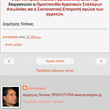
διοργανώνει η
Ομοσπονδία Αγροτικών Συλλόγων
Αιτωλ/νίας και η Συντονιστική Επιτροπή αγώνα των
αγροτών.
Δημήτρης Ντόκας
prototypia
στις
11:18 μ.μ.
Κοινή χρήση
‹
›
Αρχική σελίδα
Προβολή έκδοσης ιστού
Πληροφορίες
prototypia
Δημήτρης Ντόκας ΠΡΩΤΟΤΥΠΙΑ www.prototypia.gr
Προβολή πλήρους προφίλ