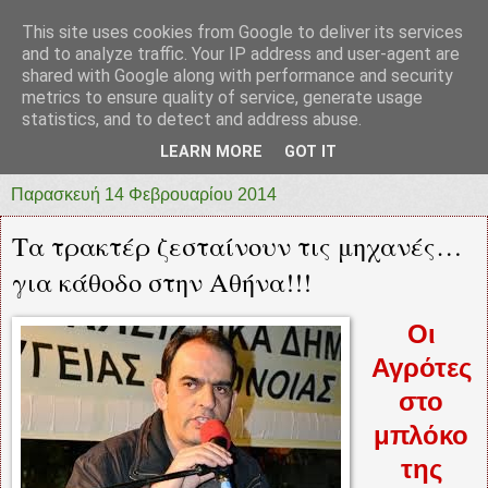
This site uses cookies from Google to deliver its services
prototypia
and to analyze traffic. Your IP address and user-agent are
shared with Google along with performance and security
metrics to ensure quality of service, generate usage
"ΠΡΩΤΟΤΥΠΙΑ" * ΑΝΕΞΑΡΤΗΤΗ-ΗΛΕΚΤΡΟΝΙΚΗ-
statistics, and to detect and address abuse.
ΕΦΗΜΕΡΙΔΑ * ΔΥΤΙΚΗΣ ΕΛΛΑΔΑΣ
LEARN MORE
GOT IT
Παρασκευή 14 Φεβρουαρίου 2014
Τα τρακτέρ ζεσταίνουν τις μηχανές…
για κάθοδο στην Αθήνα!!!
Οι
Αγρότες
στο
μπλόκο
της