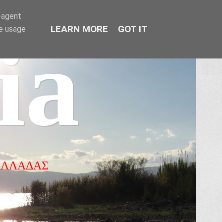
r-agent
LEARN MORE
GOT IT
te usage
ia
ΕΛΛΑΔΑΣ