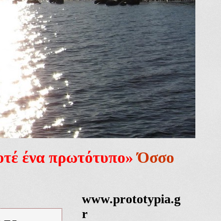
ποτέ ένα πρωτότυπο»
Όσσο
www.prototypia.g
r