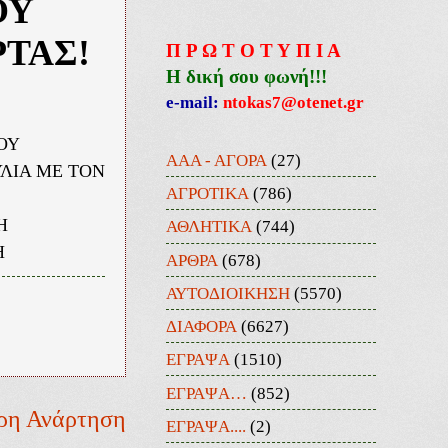
ΟΥ
ΡΤΑΣ!
Π Ρ Ω Τ Ο Τ Υ Π Ι Α
Η δική σου φωνή!!!
e-mail:
ntokas7@otenet.gr
ΟΥ
ΑΑΑ - ΑΓΟΡΑ
(27)
ΥΛΙΑ ΜΕ ΤΟΝ
ΑΓΡΟΤΙΚΑ
(786)
Η
ΑΘΛΗΤΙΚΑ
(744)
Η
ΑΡΘΡΑ
(678)
ΑΥΤΟΔΙΟΙΚΗΣΗ
(5570)
ΔΙΑΦΟΡΑ
(6627)
ΕΓΡΑΨΑ
(1510)
ΕΓΡΑΨΑ…
(852)
ρη Ανάρτηση
ΕΓΡΑΨΑ....
(2)