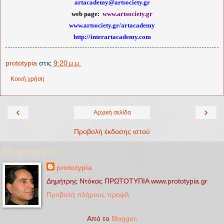
artacademy@artsociety.gr
web page:
www.artsociety.gr
www.artsociety.gr/artacademy
http://interartacademy.com
prototypia
στις
9:20 μ.μ.
Κοινή χρήση
‹
›
Αρχική σελίδα
Προβολή έκδοσης ιστού
Πληροφορίες
prototypia
Δημήτρης Ντόκας ΠΡΩΤΟΤΥΠΙΑ www.prototypia.gr
Προβολή πλήρους προφίλ
Από το
Blogger
.