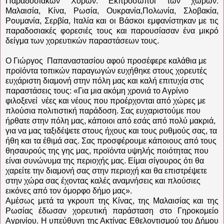
Παραδοσιακών Χορών. Εκπρόσωποι των χωρών:
Μαλαισία, Κίνα, Ρωσία, Ουκρανία,Πολωνία, Σλοβακία,
Ρουμανία, Σερβία, Ιταλία και οι Βάσκοι εμφανίστηκαν με τις
παραδοσιακές φορεσιές τους και παρουσίασαν ένα μικρό
δείγμα των χορευτικών παραστάσεων τους.
Ο Γιώργος
Παπαναστασίου αφού προσέφερε καλάθια με
προϊόντα τοπικών παραγωγών ευχήθηκε στους χορευτές
ευχάριστη διαμονή στην πόλη μας και καλή επιτυχία στις
παραστάσεις τους: «Για μια ακόμη χρονιά το Αγρίνιο
φιλοξενεί
νέες και νέους που προέρχονται από χώρες με
πλούσια πολιτιστική παράδοση. Σας ευχαριστούμε που
ήρθατε στην πόλη μας, κάποιοι από εσάς από πολύ μακριά,
για να μας ταξιδέψετε στους ήχους και τους ρυθμούς σας, τα
ήθη και τα έθιμά σας. Σας προσφέρουμε κάποιους από τους
θησαυρούς της γης μας, προϊόντα υψηλής ποιότητας που
είναι συνώνυμα της περιοχής μας. Είμαι σίγουρος ότι θα
χαρείτε την διαμονή σας στην περιοχή και θα επιστρέψετε
στην χώρα σας έχοντας καλές αναμνήσεις και πλούσιες
εικόνες από τον όμορφο δήμο μας».
Αμέσως μετά τα γκρουπ της Κίνας, της Μαλαισίας και της
Ρωσίας έδωσαν χορευτική παράσταση στο Γηροκομείο
Αγρινίου. Η υπεύθυνη της Ακτίνας Εθελοντισμού του Δήμου