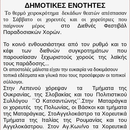
ΔΗΜΟΤΙΚΕΣ ΕΝΟΤΗΤΕΣ
Το θερμό χειροκρότημα
δεκάδων θεατών απέσπασαν
το Σάββατο
οι χορευτές και οι χορεύτριες που
παίρνουν μέρος
στο Διεθνές Φεστιβάλ
Παραδοσιακών Χορών.
Το κοινό ενθουσιάστηκε από τον ρυθμό και το
κέφι των διεθνών συγκροτημάτων που
παρουσίασαν ξεχωριστούς χορούς της λαϊκής
τους παράδοσης...
Οι αποστολές μάλιστα είχαν την ευκαιρία να δοκιμάσουν
τοπικά εδέσματα και γλυκά που τους προσέφεραν οι τοπικοί
σύλλογοι.
Στην Λεπενού χόρεψαν
τα
Τμήματα της
Ουκρανίας, της Σλοβακίας και του Πολιτιστικού
Συλλόγου
΄΄Ο Κατσαντώνης΄΄.Στην
Ματαράγκα
οι χορευτές
της Πολωνίας, οι Βάσκοι και τμήματα
της Ματαράγκας. ΣτοΑγγελοκάστρο τα Χορευτικά
Τμήματα της Ιταλίας της Ρουμανίας και του
Αγγελοκάστρου. Στον Αγ.Κων/νο τα Χορευτικά