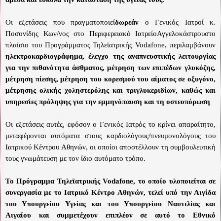
Οι εξετάσεις που πραγματοποιεί
δωρεάν
ο Γενικός Ιατροί κ.
Ποσονίδης Κων/νος στο Περιφερειακό ΙατρείοΑγγελοκάστρουστο
πλαίσιο του Προγράμματος Τηλεϊατρικής
Vodafone
, περιλαμβάνουν
ηλεκτροκαρδιογράφημα, έλεγχο της αναπνευστικής λειτουργίας
για την πιθανότητα άσθματος, μέτρηση των επιπέδων γλυκόζης,
μέτρηση πίεσης, μέτρηση του κορεσμού του αίματος σε οξυγόνο,
μέτρησης ολικής χοληστερόλης και τριγλυκεριδίων, καθώς και
υπηρεσίες πρόληψης για την εμμηνόπαυση και τη οστεοπόρωση
Οι εξετάσεις αυτές, εφόσον ο Γενικός Ιατρός το κρίνει απαραίτητο,
μεταφέρονται αυτόματα στους καρδιολόγους/πνευμονολόγους του
Ιατρικού Κέντρου Αθηνών, οι οποίοι αποστέλλουν τη συμβουλευτική
τους γνωμάτευση με τον ίδιο αυτόματο τρόπο.
Το Πρόγραμμα Τηλεϊατρικής
Vodafone
, το οποίο υλοποιείται σε
συνεργασία με το Ιατρικό Κέντρο Αθηνών, τελεί υπό την Αιγίδα
του Υπουργείου Υγείας και του Υπουργείου Ναυτιλίας και
Αιγαίου και συμμετέχουν επιπλέον σε αυτό το Εθνικό