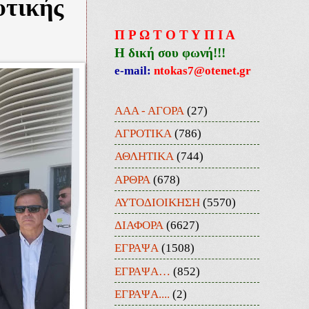
υτικής
Π Ρ Ω Τ Ο Τ Υ Π Ι Α
Η δική σου φωνή!!!
e-mail:
ntokas7@otenet.gr
ΑΑΑ - ΑΓΟΡΑ
(27)
ΑΓΡΟΤΙΚΑ
(786)
ΑΘΛΗΤΙΚΑ
(744)
ΑΡΘΡΑ
(678)
ΑΥΤΟΔΙΟΙΚΗΣΗ
(5570)
ΔΙΑΦΟΡΑ
(6627)
ΕΓΡΑΨΑ
(1508)
ΕΓΡΑΨΑ…
(852)
ΕΓΡΑΨΑ....
(2)