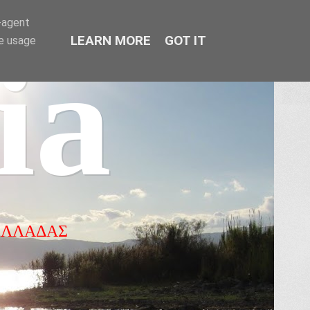
r-agent
LEARN MORE
GOT IT
te usage
ia
ΕΛΛΑΔΑΣ