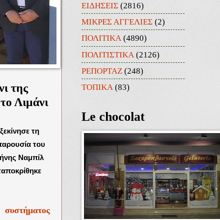
ΕΙΔΗΣΕΙΣ
(2816)
ΜΙΚΡΕΣ ΑΓΓΕΛΙΕΣ
(2)
ΠΟΛΙΤΙΚΑ
(4890)
ΠΟΛΙΤΙΣΤΙΚΑ
(2126)
ΡΕΠΟΡΤΑΖ
(248)
ι της
ΤΟΠΙΚΑ
(83)
το Λιμάνι
Le chocolat
ξεκίνησε τη
παρουσία του
λήνης Ναμπίλ
ταποκρίθηκε
 συστήματος