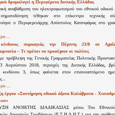
μού δρομολογεί η Περιφέρεια Δυτικής Ελλάδας
ακή αναβάθμιση του ηλεκτροφωτισμού του εθνικού οδικού 
 σηματοδότηση τέθηκαν στο επίκεντρο τεχνικής σ
ποίησε ο Περιφερειάρχης Απόστολος Κατσιφάρας στο γραφ
.
ρα ...
κίνδυνος πυρκαγιάς την Πέμπτη 23/8 σε Αχαΐα
ρνανία – Τι πρέπει να προσέχουν οι πολίτες
ε πρόβλεψη της Γενικής Γραμματείας Πολιτικής Προστασί
3 Αυγούστου 2018, περιοχές της Δυτικής Ελλάδας, βρί
α κινδύνου 3, όπως φαίνεται στον επισυναπτόμενο ημ
...
ρα ...
η έργου «Συντήρηση οδικού άξονα Καλάβρυτα - Χιονοδρ
των»
ΞΗ ΑΝΟΙΚΤΗΣ ΔΙΑΔΙΚΑΣΙΑΣ μέσω Του Εθνικού 
ικών Δημοσιών Συμβάσεων (Ε.Σ.Η.Δ.Η.Σ.) για την ανάθεσ