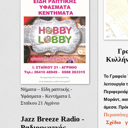
Γρα
Κυλλήν
Το Γραφείο
λειτουργία 
Νήματα – Είδη ραπτικής -
Περιφερειά
Υφάσματα - Κεντήματα Ι.
Μοράντ, ικα
Σταΐκου 21 Αγρίνιο
άμεσα. Πρόκ
Περισσότερ
Jazz Breeze Radio -
Σχέδιο γ
Ραδιοφωνικός