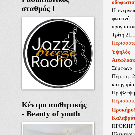
οδοφωτισ
σταθμός !
Η ενεργει
φωτεινή
πραγματο
Τρίτη 21..
Περισσότε
Υψηλός 
Αιτωλοακα
Σύμφωνα μ
Πέμπτη 2
κατηγορί
Πρόβλεψης
Περισσότε
Κέντρο αισθητικής
Προκήρυξ
- Beauty of youth
Καλαβρύ
ΠΡΟΚΗΡΥ
Ηλεκτρον