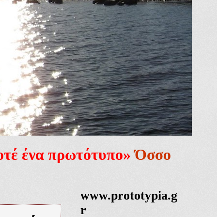
ποτέ ένα πρωτότυπο»
Όσσο
www.prototypia.g
r