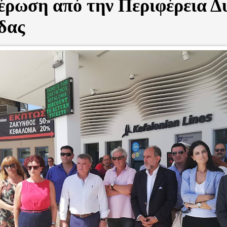
έρωση από την Περιφέρεια Δ
δας