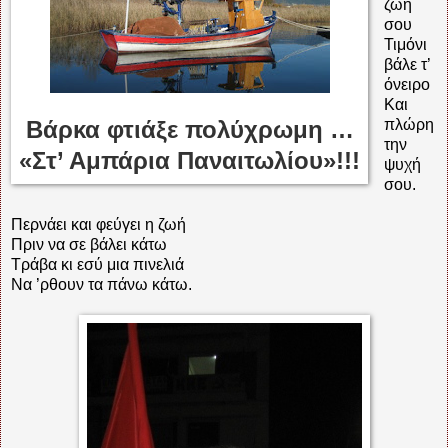
ζωή
σου
Τιμόνι
βάλε τ’
όνειρο
Και
Βάρκα φτιάξε πολύχρωμη …
πλώρη
την
«Στ’ Αμπάρια Παναιτωλίου»!!!
ψυχή
σου.
Περνάει και φεύγει η ζωή
Πριν να σε βάλει κάτω
Τράβα κι εσύ μια πινελιά
Να ’ρθουν τα πάνω κάτω.