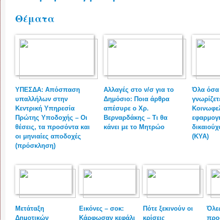
Θέματα
ΥΠΕΣΔΑ: Απόσπαση
Αλλαγές στο ν/σ για το
Όλα όσα
υπαλλήλων στην
Δημόσιο: Ποια άρθρα
γνωρίζετ
Κεντρική Υπηρεσία
απέσυρε ο Χρ.
Κοινωφελ
Πρώτης Υποδοχής – Οι
Βερναρδάκης – Τι θα
εφαρμογή
θέσεις, τα προσόντα και
κάνει με το Μητρώο
δικαιούχο
οι μηνιαίες αποδοχές
(ΚΥΑ)
(πρόσκληση)
Μετάταξη
Εικόνες – σοκ:
Πότε ξεκινούν οι
Όλες
Δημοτικών
Κάρφωσαν κεφάλι
κρίσεις
προ