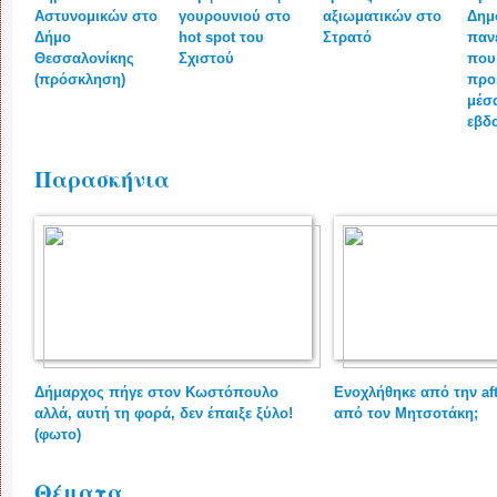
Αστυνομικών στο
γουρουνιού στο
αξιωματικών στο
Δημ
Δήμο
hot spot του
Στρατό
παν
Θεσσαλονίκης
Σχιστού
που
(πρόσκληση)
προ
μέσ
εβδ
Παρασκήνια
Δήμαρχος πήγε στον Κωστόπουλο
Ενοχλήθηκε από την aft
αλλά, αυτή τη φορά, δεν έπαιξε ξύλο!
από τον Μητσοτάκη;
(φωτο)
Θέματα