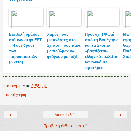
Εισβολή ομάδας
Χαμός τους
Προσοχή! Ψωμί
ΜΕΤ
ατόμων στην ΕΡΤ
μετανάστες στο
από τη Βουλγαρία
εφα
– Η αντίδραση
Σχιστό: Τους πάνε
και τα Σκόπια
6ωρ
των
με πούλμαν και
«βαφτίζεται»
Παι
παρουσιαστών
φεύγουν με ταξί!
ελληνικό πωλείται
Στα
(βίντεο)
κανονικά σε
πρατήρια
prototypia
στις
9:58 μ.μ.
Κοινή χρήση
‹
›
Αρχική σελίδα
Προβολή έκδοσης ιστού