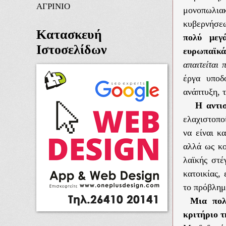
ΑΓΡΙΝΙΟ
μονοπωλιακ
κυβερνήσεω
Κατασκευή
πολύ μεγ
Ιστοσελίδων
ευρωπαϊκ
απαιτείται 
έργα υποδ
ανάπτυξη, τ
Η αντι
ελαχιστοπο
να είναι κ
αλλά ως κο
λαϊκής στέ
κατοικίας,
το πρόβλημ
Μια πολ
κριτήριο τ