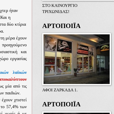
ΣΤΟ ΚΑΙΝΟΥΡΓΙΟ
χτερ ήταν
ΤΡΙΧΩΝΙΔΑΣ!
 Και η
στα δύο κτίρια
ΑΡΤΟΠΟΙΪΑ
α.
τη μέρα έχουν
 προηγούμενο
σιαστική και
χώρο εργασίας
ικών λαϊκών
αποκαλύπτουν
ς μία από τις
ΑΦΟΙ ΖΑΡΚΑΔΑ 1.
ων παιδιών.
 έχουν χτιστεί
ΑΡΤΟΠΟΙΪΑ
ή το 57,4% των
εί χωρίς ή με