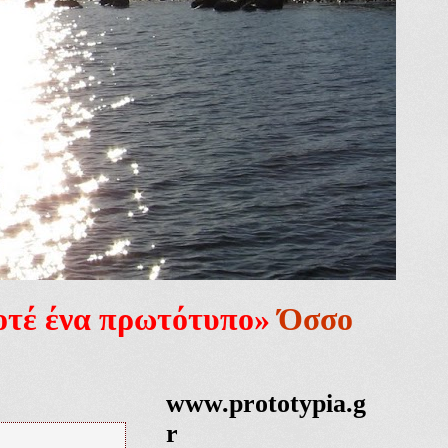
ποτέ ένα πρωτότυπο»
Όσσο
www.prototypia.g
r