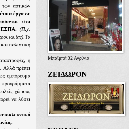
ς των αστικών
έτοια έργα σε
άσσονται στα
 ΕΣΠΑ.
(Π.χ.
προστασίας).
Τα
καπιταλιστική
Μπαϊμπά 32 Αγρίνιο
αταστροφές
, η
ς
. Αλλά πρέπει
ΖΕΙΔΩΡΟΝ
 ως εμπόρευμα
ί προγράμματα
σφαλείς χώρους
πορεί να λύσει
αποκλειστικό
ωνίας.