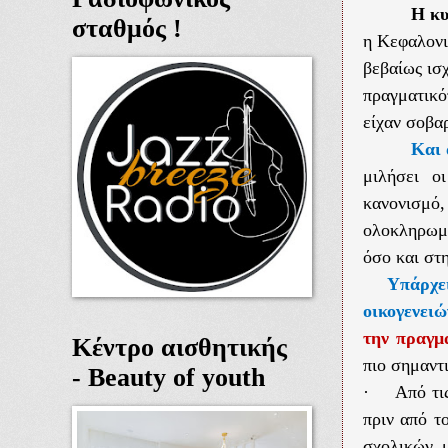
Η κυ
σταθμός !
η Κεφαλονι
βεβαίως ισχ
πραγματικό
είχαν σοβα
Και 
μιλήσει ο
κανονισμό
ολοκληρωμέ
όσο και στη
Υπάρχε
οικογενειώ
την πραγμ
Κέντρο αισθητικής
πιο σημαντι
- Beauty of youth
·
Από τι
πριν από τ
σχολικών μ