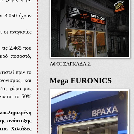
οι 3.050 έχουν
ι οι αναγκαίες
 τις 2.465 που
κρό ποσοστό,
ΑΦΟΙ ΖΑΡΚΑΔΑ 2.
τιστεί πριν το
Mega EURONICS
νονισμός, και
 στη χώρα μας
κλύεται το 50%
ολοκληρωμένη
της ανάπτυξης
τια. Χιλιάδες