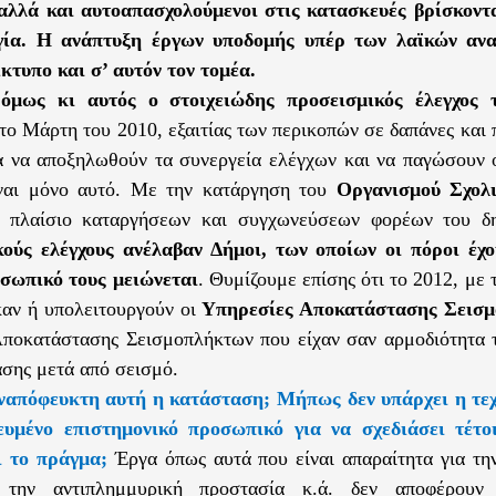
 αλλά και αυτοαπασχολούμενοι στις κατασκευές βρίσκοντ
γία. Η ανάπτυξη έργων υποδομής υπέρ των λαϊκών ανα
ίκτυπο και σ’ αυτόν τον τομέα.
όμως κι αυτός ο στοιχειώδης προσεισμικός έλεγχος 
το Μάρτη του 2010, εξαιτίας των περικοπών σε δαπάνες και
 να αποξηλωθούν τα συνεργεία ελέγχων και να παγώσουν οι
ίναι μόνο αυτό. Με την κατάργηση του
Οργανισμού Σχολ
 πλαίσιο καταργήσεων και συγχωνεύσεων φορέων του δ
κούς ελέγχους ανέλαβαν Δήμοι, των οποίων οι πόροι έχο
οσωπικό τους μειώνεται
. Θυμίζουμε επίσης ότι το 2012, με 
αν ή υπολειτουργούν οι
Υπηρεσίες Αποκατάστασης Σεισ
Αποκατάστασης Σεισμοπλήκτων που είχαν σαν αρμοδιότητα τ
σης μετά από σεισμό.
αναπόφευκτη αυτή η κατάσταση;
Μήπως δεν υπάρχει η τε
κευμένο επιστημονικό προσωπικό για να σχεδιάσει τέτ
ι το πράγμα;
Έργα όπως αυτά που είναι απαραίτητα για την
 την αντιπλημμυρική προστασία κ.ά. δεν αποφέρουν