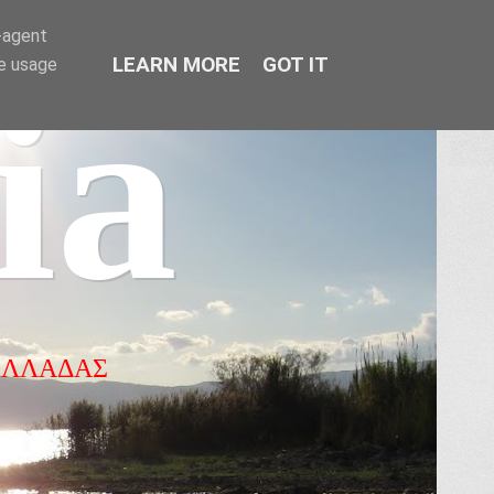
r-agent
LEARN MORE
GOT IT
te usage
ia
ΕΛΛΑΔΑΣ