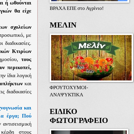
αι ή ωθούνται
ΒΡΑΧΑ ΕΠΕ στο Αγρίνιο!
γκών θα είχε
ΜΕΛΙΝ
των σχολείων
 προσωπικό, με
 διαδικασίες.
ικών Κτιρίων
ημοσίου,
τους
υν περικοπεί,
την ίδια λογική
μοπλήκτων
και
ΦΡΟΥΤΟΧΥΜΟΙ-
ις διαδικασίες
ΑΝΑΨΥΚΤΙΚΑ
χνογνωσία και
ΕΙΔΙΚΟ
οια έργα; Πού
ΦΩΤΟΓΡΑΦΕΙΟ
 αντισεισμική
 κέρδη στους