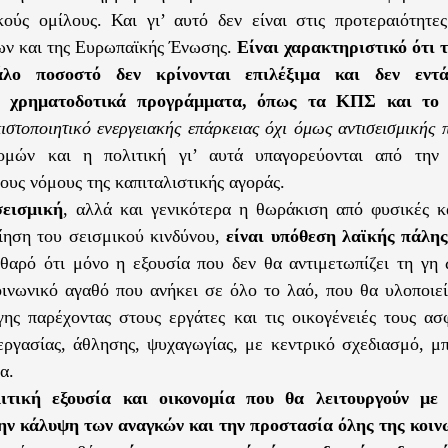
ούς ομίλους. Και γι’ αυτό δεν είναι στις προτεραιότητε
ν και της Ευρωπαϊκής Ένωσης.
Είναι χαρακτηριστικό ότι τ
άλο ποσοστό δεν κρίνονται επιλέξιμα και δεν εντ
ά χρηματοδοτικά προγράμματα, όπως τα ΚΠΣ και το
πιστοποιητικό ενεργειακής επάρκειας όχι όμως αντισεισμικής 
ομών και η πολιτική γι’ αυτά υπαγορεύονται από την 
ους νόμους της καπιταλιστικής αγοράς.
σεισμική
, αλλά και γενικότερα η θωράκιση από φυσικές κ
ίηση του σεισμικού κινδύνου,
είναι υπόθεση λαϊκής πάλη
αθαρό ότι μόνο η εξουσία που δεν θα αντιμετωπίζει τη γη
ινωνικό αγαθό που ανήκει σε όλο το λαό, που θα υλοποιε
γης παρέχοντας στους εργάτες και τις οικογένειές τους α
 εργασίας, άθλησης, ψυχαγωγίας, με κεντρικό σχεδιασμό, μ
α.
ιτική εξουσία και οικονομία που θα λειτουργούν με 
ην κάλυψη των αναγκών και την προστασία όλης της κοιν