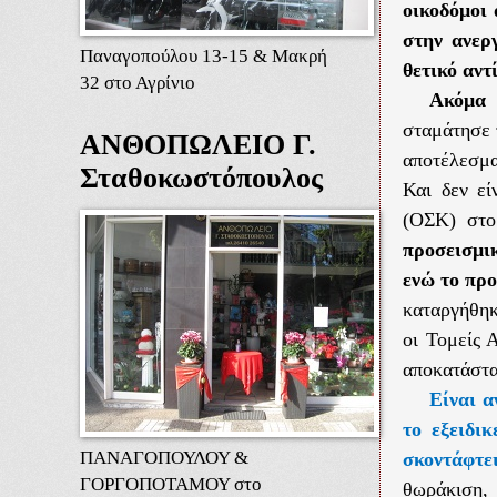
οικοδόμοι
στην ανερ
Παναγοπούλου 13-15 & Μακρή
θετικό αντ
32 στο Αγρίνιο
Ακόμα 
σταμάτησε 
ΑΝΘΟΠΩΛΕΙΟ Γ.
αποτέλεσμα
Σταθοκωστόπουλος
Και δεν ε
(ΟΣΚ) στο
προσεισμι
ενώ το πρ
καταργήθηκ
οι Τομείς 
αποκατάστα
Είναι 
το εξειδι
ΠΑΝΑΓΟΠΟΥΛΟΥ &
σκοντάφτε
ΓΟΡΓΟΠΟΤΑΜΟΥ στο
θωράκιση,