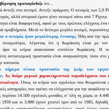
βέρνηση προπαγάνδιζε
ότι...
ά άντεξε στο σεισμό. Αντεξε πράγματι; Ο σεισμός των 5,9 Ρί
υρός, αλλά ιστορικά έχουν γίνει σεισμοί πάνω από 7 Ρίχτερ.
τητα είναι διαφορετική, αφού με τους πρώτους ελέγχους ένα 
ρά προβλήματα. Μετά το δεύτερο μεγάλο σεισμό, περισσότερ
αν ο σεισμός ήταν μεγαλύτερης έντασης;
Ήδη από την πρώ
ι σεισμολόγοι, λέγοντας ότι η θωράκιση είναι με τον
, άρα τα κτίρια απαιτούσαν επιπλέον θωράκιση. Η ου
νη αντισεισμική προστασία είναι αναγκαιότητα, τόσο στο 
ν κατοικία.
ι σήμερα τέτοια προστασία της ζωής των εργατ
ν;
Ας δούμε μερικά χαρακτηριστικά παραδείγματα που 
ατικότητα.
Οπως τα κτίρια των σχολείων που θεωρούνται ω
κές κατηγορίες που πρέπει να ελέγχονται για την ασφάλεια τ
ς περίπου 14.500 σχολικές μονάδες σ’ όλη τη χώρα, οι 4.440
ο 1959 και οι 3.880 έχουν χτιστεί πριν από το 1985, δηλαδ
ονάδων χαρακτηρίζονται «γερασμένες», αφού έχουν χτιστ