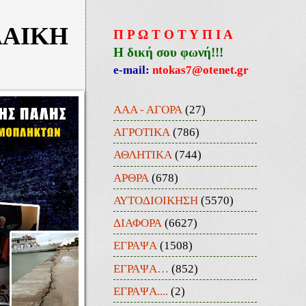
ΛΑΙΚΗ
Π Ρ Ω Τ Ο Τ Υ Π Ι Α
Η δική σου φωνή!!!
e-mail:
ntokas7@otenet.gr
ΑΑΑ - ΑΓΟΡΑ
(27)
ΑΓΡΟΤΙΚΑ
(786)
ΑΘΛΗΤΙΚΑ
(744)
ΑΡΘΡΑ
(678)
ΑΥΤΟΔΙΟΙΚΗΣΗ
(5570)
ΔΙΑΦΟΡΑ
(6627)
ΕΓΡΑΨΑ
(1508)
ΕΓΡΑΨΑ…
(852)
ΕΓΡΑΨΑ....
(2)