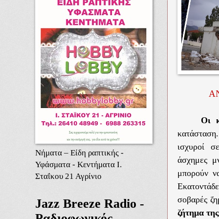
Α
Οι κ
κατάσταση.
ισχυροί σ
Νήματα – Είδη ραπτικής -
άσχημες μ
Υφάσματα - Κεντήματα Ι.
μπορούν ν
Σταΐκου 21 Αγρίνιο
Εκατοντάδ
σοβαρές ζη
Jazz Breeze Radio -
ζήτημα τη
Ραδιοφωνικός