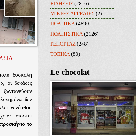
ΕΙΔΗΣΕΙΣ
(2816)
ΜΙΚΡΕΣ ΑΓΓΕΛΙΕΣ
(2)
ΠΟΛΙΤΙΚΑ
(4890)
ΠΟΛΙΤΙΣΤΙΚΑ
(2126)
ΡΕΠΟΡΤΑΖ
(248)
ΤΟΠΙΚΑ
(83)
ΑΣΙΑ
Le chocolat
πολύ δύσκολη
ρ, οι δεκάδες
ι ζωντανεύουν
ολογημένα δεν
λει γενέσθαι.
έχουν υποστεί
 προσκήνιο το