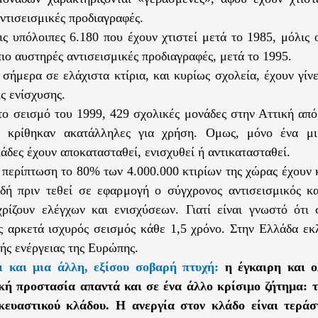
αντισεισμικές προδιαγραφές.
ις υπόλοιπες 6.180 που έχουν χτιστεί μετά το 1985, μόλις 
πιο αυστηρές αντισεισμικές προδιαγραφές, μετά το 1995.
σήμερα σε ελάχιστα κτίρια, και κυρίως σχολεία, έχουν γίνε
ς ενίσχυσης.
ο σεισμό του 1999, 429 σχολικές μονάδες στην Αττική από
ν κρίθηκαν ακατάλληλες για χρήση. Ομως, μόνο ένα μι
άδες έχουν αποκατασταθεί, ενισχυθεί ή αντικατασταθεί.
 περίπτωση το 80% των 4.000.000 κτιρίων της χώρας έχουν κ
δή πριν τεθεί σε εφαρμογή ο σύγχρονος αντισεισμικός κα
ρίζουν ελέγχων και ενισχύσεων. Γιατί είναι γνωστό ότι
ας αρκετά ισχυρός σεισμός κάθε 1,5 χρόνο. Στην Ελλάδα ε
κής ενέργειας της Ευρώπης.
ι και μια άλλη, εξίσου σοβαρή πτυχή:
η έγκαιρη και 
ική προστασία απαντά και σε ένα άλλο κρίσιμο ζήτημα: 
κευαστικού κλάδου. Η ανεργία στον κλάδο είναι τεράσ