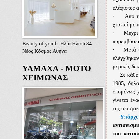
ελάχιστες 
·
Από τ
χτιστεί με 
·
Μέχρι 
παρεμβάσει
Beauty of youth Ηλία Ηλιού 84
·
Μετά τ
Νέος Κόσμος Αθήνα
ελέγχθηκα
μερικές δεκ
ΥΑΜΑΧΑ - ΜΟΤΟ
Σε κάθε
ΧΕΙΜΩΝΑΣ
1985, δηλα
επομένως χ
γίνεται έν
της σεισμι
Υπάρχε
αντισεισμ
του κατασ