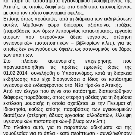
και πάρτι σε καταστήματα υγειονομικού ενδιαφέροντος της
Αττικής, τις οποίες διαφήμιζε στο διαδίκτυο, αποκομίζοντας
με αυτό τον τρόπο οικονομικό όφελος.
Επίσης όπως προέκυψε, κατά τη διάρκεια των εκδηλώσεων
αυτών, λάμβαναν χώρα διάφορες αξιόποινες πράξεις
(παραβάσεις των όρων λειτουργίας καταστήματος, εργασία
ατόμων που στερούνταν άδεια εργασίας, στέρηση
υγειονομικών πιστοποιητικών – βιβλιαρίων κ.λπ.), για τις
οποίες δεν ενεργούσε ως όφειλε, ως αστυνομικός, σε βάρος
των υπαιτίων.
Στο πλαίσιο αστυνομικής επιχείρησης, που
πραγματοποιήθηκε τις πρώτες πρωινές ώρες της
01.02.2014, συνελήφθη ο Υπαστυνόμος, κατά τη διάρκεια
εκδήλωσης που είχε διοργανώσει ο ίδιος σε κατάστημα
υγειονομικού ενδιαφέροντος στο Νέο Ηράκλειο Αττικής.
Από τον έλεγχο που έγινε στο κατάστημα, διαπιστώθηκαν
διάφορες παραβάσεις, όπως στέρηση αδείας για τη δημόσια
εκτέλεση μουσικής η οποία σχετίζεται με την Πνευματική
Ιδιοκτησία, καθώς επίσης παραβάσεις των υγειονομικών
διατάξεων (στέρηση άδειας εργασίας αλλοδαπών, έλλειψη
υγειονομικών πιστοποιητικών-βιβλιαρίων κ.λπ.)
Στο πλαίσιο αυτό, για τα παραπάνω αδικήματα και της
νομοθεσίας για τα όπλα - κατά περίπτωση - συνελήφθησαν