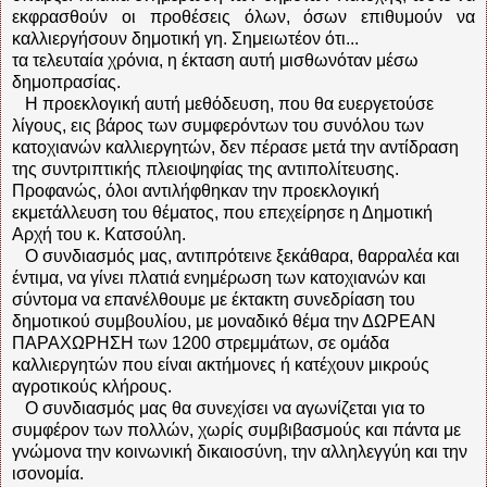
εκφρασθούν οι προθέσεις όλων, όσων επιθυμούν να
καλλιεργήσουν δημοτική γη. Σημειωτέον ότι...
τα τελευταία χρόνια, η έκταση αυτή μισθωνόταν μέσω
δημοπρασίας.
Η προεκλογική αυτή μεθόδευση, που θα ευεργετούσε
λίγους, εις βάρος των συμφερόντων του συνόλου των
κατοχιανών καλλιεργητών, δεν πέρασε μετά την αντίδραση
της συντριπτικής πλειοψηφίας της αντιπολίτευσης.
Προφανώς, όλοι αντιλήφθηκαν την προεκλογική
εκμετάλλευση του θέματος, που επεχείρησε η Δημοτική
Αρχή του κ. Κατσούλη.
Ο συνδιασμός μας, αντιπρότεινε ξεκάθαρα, θαρραλέα και
έντιμα, να γίνει πλατιά ενημέρωση των κατοχιανών και
σύντομα να επανέλθουμε με έκτακτη συνεδρίαση του
δημοτικού συμβουλίου, με μοναδικό θέμα την ΔΩΡΕΑΝ
ΠΑΡΑΧΩΡΗΣΗ των 1200 στρεμμάτων, σε ομάδα
καλλιεργητών που είναι ακτήμονες ή κατέχουν μικρούς
αγροτικούς κλήρους.
Ο συνδιασμός μας θα συνεχίσει να αγωνίζεται για το
συμφέρον των πολλών, χωρίς συμβιβασμούς και πάντα με
γνώμονα την κοινωνική δικαιοσύνη, την αλληλεγγύη και την
ισονομία.